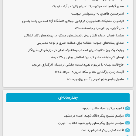
صدور گواهینامه موتورسیکلت برای زنان؛ در آینده نزدیک
امیرحسین طاهری به پرسپولیس پیوست
فراخوان مشارکت دانشجویان در اردوی جهادی دانشگاه آزاد اسلامی واحد یاسوج
خبرنگاران، وجدان بیدار جامعه هستند
هشدار قضایی درباره نقش برخی تعاونی‌های مسکن در پرونده‌های کثیرالشاکی
صدای رسانه‌های جنوب؛ مطالبه برای عدالت خبری و توجه مدیریتی
روایت یک روز متفاوت برای اصحاب رسانه رفسنجان در مزار شهدای خبرنگار
نوسان کم‌سابقه دما در کرمان؛ اختلافی بیش از ۳۵ درجه
حاج‌قاسم رسانه را تریبون نمی‌دانست؛ بخشی از میدان اثرگذاری می‌دید
قیمت زمان بازگشایی طلا و سکه امروز ۱۸ مرداد ۱۴۰۵
ماجرای قبض‌های نجومی آب و برق چیست؟
چندرسانه‌ای
تشییع پیکر زنده‌یاد «اکبر عبدی»
مراسم تشییع پیکر «قائد شهید امت» در مشهد
مراسم تشییع پیکر مطهر رهبر شهید انقلاب - تهران
اقامه نماز بر پیکر امام شهید امت