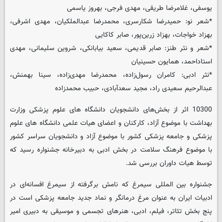
یوسفی، غلامرضا طریقی، مهدی فرجی، بهروز یاسمی
*شعر نو: حمیدرضا شکارسری، محمدرضا عبدالملکیان، مهدی اشرفی،
بهزاد خواجات، بهزاد زرین‌پور، صابر کاکایی
*شعر و نثر طنز: صابر قدیمی، سعید بیابانکی، شروین سلیمانی، مهدی
استاداحمد، همایون حسینیان
*نثر ادبی: کامران رسول‌زاده، محمدرضا مهدی‌زاده، سینا بهمنش،
عبدالرحیم سعیدی راد، مجید سعدآبادی، حبیب محمدزاده
10300 اثر از بخش‌های دانشجویان دانشگاه های علوم پزشکی وزارت
بهداشت با موضوع آزاد، کارکنان و اعضای هیات علمی دانشگاه های علوم
پزشکی و جامعه پزشکی کشور با موضوع آزاد و دانشجویان سراسر کشور
با موضوع فرهنگ سلامت در بخش ادبی به دبیرخانه جشنواره رسید که
توسط هیات داوران بررسی شد.
جشنواره بین المللی سیمرغ که نامش برگرفته از سیمرغ افسانه‌ای در
ادبیات ایران به عنوان مرغ درمانگر و نماد جدید جامعه پزشکی است در
پنج بخش تئاتر،‌ فیلم، ادبی، ‌هنرهای تجسمی و موسیقی به دبیری امیر