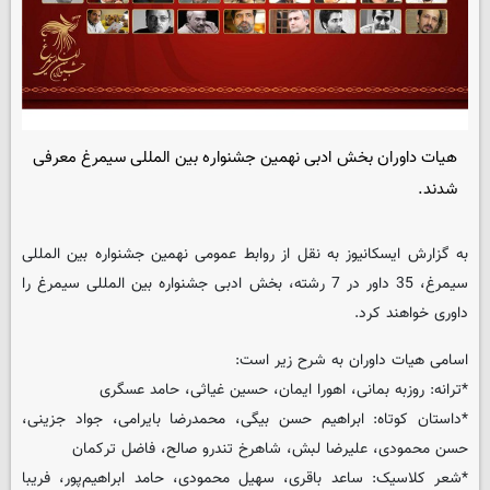
هیات داوران بخش ادبی نهمین جشنواره بین المللی سیمرغ معرفی
شدند.
به گزارش ایسکانیوز به نقل از روابط عمومی نهمین جشنواره بین المللی
سیمرغ، 35 داور در 7 رشته، بخش ادبی جشنواره بین المللی سیمرغ را
داوری خواهند کرد.
اسامی هیات داوران به شرح زیر است:
*ترانه: روزبه بمانی، اهورا ایمان، حسین غیاثی، حامد عسگری
*داستان کوتاه: ابراهیم حسن بیگی، محمدرضا بایرامی، جواد جزینی،
حسن محمودی، علیرضا لبش، شاهرخ تندرو صالح، فاضل ترکمان
*شعر کلاسیک: ساعد باقری، سهیل محمودی، حامد ابراهیم‌پور، فریبا