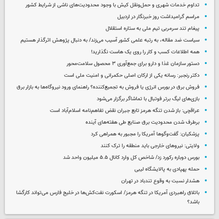
تداوم خدمات شهری و حمل‌ونقل کیش با وجود محدودیت‌های ناشی از شرایط کشور
مراسم گرامیداشت روز خبرنگار در اردبیل
پیغام تند سرمربی تیم ملی به ستاره استقلال
سیاست ضد مقاله، به رتبه علمی کشور آسیب می‌زند/ به دنبال پژوهش اثرگذار هستیم
همه اطلاعات کسب‌ و کار را روی یک هاست نگذارید!
دستور سازمان غذا و دارو برای جمع‌آوری ۳ محصول سلامت‌محور
دکتر رنجبر: رسانه یکی از ارکان اصلی حکمرانی و امنیت ملی است
فروش برق در بورس انرژی یا فروش به تجمیع‌کننده؟ راهنمای ورود نیروگاه‌ها به بازار برق
بازی‌های لیگ برتر فوتبال با تماشاگر برگزار می‌شود
عراقچی: باز شدن تنگه هرمز تابع جبران نقض تفاهم‌نامه اسلام‌آباد است
برطرف شدن محدودیت‌ برق صنایع طی هفته‌های آینده
پزشکیان: گفت‌وگوها آمریکا را مجبور به همراهی کرد
ولایتی: نیروهای خارجی باید منطقه را ترک کنند
بورس دوباره رکورد زد/ شاخص کل وارد کانال ۵.۵ میلیون واحد شد
حمله پهپادی به پالایشگاه لیبی
هشدار نسبت به وقوع تندباد در تهران
باتلاق راهبردی آمریکا در تنگه هرمز/ اسکورت نفت‌کش‌ها در خلیج فارس می‌تواند کارگشا
باشد؟