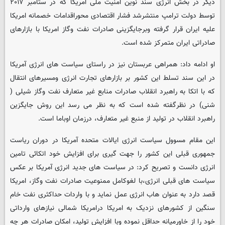
دیگر در بخش انرژی سند نوین امنیت ملی امریکا که در ستامبر ۲۰۱۷
توسط دولت ترامپ منتشرشد فشار اقتصادی محوراقدامات خصمانه امریکا
علیه ایران قرار گرفته وبرجایگزینی صادرات نفت وگاز امریکا با بازارهای
صادراتی ایران متمرکز شده است.
او ادامه داد: همراهی عربستان نیز در راستای سیاست های انرژی آمریکا
در این سند تسلط این کشور بر بازارهای تجارت انرژی ومسیرهای انتقال
که با اتکا به راهبرد انقلاب صادرات منابع غیر متعارف نفت وگاز شیلی (
شنی) در نظرگفته شده است که به نظر می رسد این روش جایگزین
راهبرد انقلاب در تولید از منبع غیر متعارف، درزمان اوباما است.
این مقام مسوول سیاست انرژی ایالات متحده آمریکا در دوران ریاست
جمهوری قبلی این کشور را جهت گیری برای افزایش خود اتکائی تامین
انرژی دانست و تصریح کرد: در سیاست های جدید انرژی آمریکا بر عکس
سیاست های قبلی انرژی،با لغوکامل ممنوعیت صادرات نفت وگاز، امریکا
قصد دارد به عنوان هاب انرژی عمل نماید و با واردات حداکثری نفت خام
سنگین از کشورهای نزدیک به امریکا درامریکا شمالی نیازهای وارداتی
خود را از خاورمیانه حداقل نموده وبا افزایش تولید، امکان صادرات هر چه