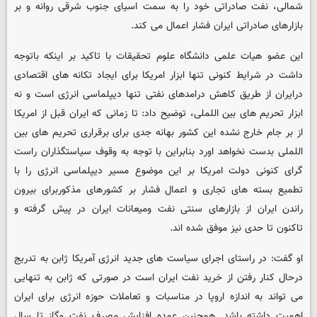
شمالی، نفت صادراتی خود را به سمت اسیای جنوب شرقی روانه و بر
بازارهای صادراتی ایران فشار اعمال می کند.
این عضو هیات علمی دانشگاه علوم تحقیقات با تاکید بر اینکه باتوجه
داشت در شرایط کنونی تنها ابزار امریکا برای ایجاد تکانه های اقتصادی
درایران از طریق کاهش درامدهای نفتی تنها دیپلماسی انرژی است و نه
ابزار تحریم های بین اللملی، توضیح داد: تا زمانی که ایران قبل از امریکا
از بر جام خارج نشده این کشور بهانه جدی برای برقراری تحریم های بین
اللملی بدست نخواهد اورد بنابراین با توجه به وقوف سیاستگذاران راست
گرای کنونی دولت امریکا بر این موضوع مسیر دیپلماسی انرژی را با
تطمیع بسته های تجاری و اعمال فشار بر کشورهای مذکوربرای بیرون
راندن ایران از بازارهای سنتی نفت ومیعانات ایران در پیش گرفته و
تاکنون تا حدی نیز موفق شده اند.
او گفت: در راستای اجرای سیاست های جدید انرژی آمریکا ژابن به تدریج
درحال کنار رفتن از خرید نفت ایران است در صورتی که ژابن به تنهایی
می تواند به اندازه اروپا در مناسبات و تعاملات حوزه انرژی برای ایران
اهمیت داشته باشد. همچنین عمده افزایش مصرف نفت وگاز تا سال