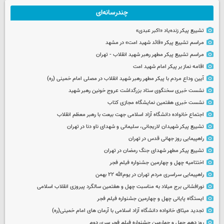
چندرسانه‌ای
تشییع پیکر زنده‌یاد «اکبر عبدی»
مراسم تشییع پیکر «قائد شهید امت» در مشهد
مراسم تشییع پیکر مطهر رهبر شهید انقلاب - تهران
اقامه نماز بر پیکر امام شهید امت
آیین وداع مردم با پیکر مطهر رهبر شهید انقلاب در مصلی امام خمینی (ره)
نشست خبری سخنگوی ستاد بزرگداشت عروج خونین رهبر شهید
نشست خبری هفتمین نمایشگاه مجازی کتاب
اجتماع خانواده دانشگاه آزاد اسلامی جهت بیعت با رهبر معظم انقلاب
تشییع پیکر شهیدان لاریجانی، سلیمانی و شهدای ناو دنا در تهران
راهپیمایی روز جهانی قدس در تهران
تشییع پیکر مطهر شهدای جنگ رمضان در تهران
اختتامیه چهل و چهارمین جشنواره فیلم فجر
راهپیمایی سراسری مردم تهران در یوم‌الله ۲۲ بهمن
نورافشانی برج میلاد به مناسبت چهل‌ و هفتمین سالگرد پیروزی انقلاب اسلامی
ایستگاه پایانی چهل و چهارمین جشنواره فیلم فجر
تجدید میثاق خانواده دانشگاه آزاد اسلامی با آرمان های امام خمینی(ره)
روز دهم چهل و چهارمین جشنواره فیلم فجر سری دوم