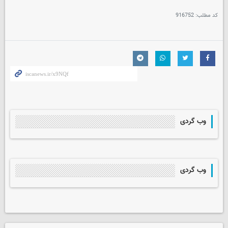
کد مطلب:
916752
وب گردی
وب گردی