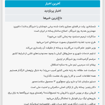
آخرین اخبار
اخبار پربازدید
داغ‌ترین خبرها
شمشادی: رشد در فضای مجازی باعث شده برخی خودشان را خبرنگار بدانند/ دلاوری:
مهمترین هدیه‌ روز خبرنگار، اصلاح ساختار رسانه در ایران است
مذاکرات ترمیم دستمزد چه زمانی کلید می‌خورد؟
طرح جدید تغذیه دانشجویان بصورت مرحله‌ای اجرا می‌شود
وزیر علوم: علم قدرت می‌آفریند و رسانه از حقیقت آن پاسداری می‌کند
تداوم خدمات شهری و حمل‌ونقل کیش با وجود محدودیت‌های ناشی از شرایط کشور
مراسم گرامیداشت روز خبرنگار در اردبیل
پیغام تند سرمربی تیم ملی به ستاره استقلال
سیاست ضد مقاله، به رتبه علمی کشور آسیب می‌زند/ به دنبال پژوهش اثرگذار هستیم
همه اطلاعات کسب‌ و کار را روی یک هاست نگذارید!
دستور سازمان غذا و دارو برای جمع‌آوری ۳ محصول سلامت‌محور
دکتر رنجبر: رسانه یکی از ارکان اصلی حکمرانی و امنیت ملی است
فروش برق در بورس انرژی یا فروش به تجمیع‌کننده؟ راهنمای ورود نیروگاه‌ها به بازار برق
بازی‌های لیگ برتر فوتبال با تماشاگر برگزار می‌شود
عراقچی: باز شدن تنگه هرمز تابع جبران نقض تفاهم‌نامه اسلام‌آباد است