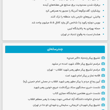
برطرف شدن محدودیت‌ برق صنایع طی هفته‌های آینده
پزشکیان: گفت‌وگوها آمریکا را مجبور به همراهی کرد
ولایتی: نیروهای خارجی باید منطقه را ترک کنند
بورس دوباره رکورد زد/ شاخص کل وارد کانال ۵.۵ میلیون واحد شد
حمله پهپادی به پالایشگاه لیبی
هشدار نسبت به وقوع تندباد در تهران
چندرسانه‌ای
تشییع پیکر زنده‌یاد «اکبر عبدی»
مراسم تشییع پیکر «قائد شهید امت» در مشهد
مراسم تشییع پیکر مطهر رهبر شهید انقلاب - تهران
اقامه نماز بر پیکر امام شهید امت
آیین وداع مردم با پیکر مطهر رهبر شهید انقلاب در مصلی امام خمینی (ره)
نشست خبری سخنگوی ستاد بزرگداشت عروج خونین رهبر شهید
نشست خبری هفتمین نمایشگاه مجازی کتاب
اجتماع خانواده دانشگاه آزاد اسلامی جهت بیعت با رهبر معظم انقلاب
تشییع پیکر شهیدان لاریجانی، سلیمانی و شهدای ناو دنا در تهران