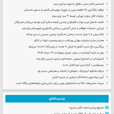
نخستین هتل سنتی دزفول به بهره برداری رسید
توقف واگذاری ۱۲۰ قطعه زمین در شهرک بهارستان قشم به دستور دادستان
جزئیات قتل جوان تهرانی توسط ۳ مرد پژو سوار
کشف ۵ هزار لیتر سوخت قاچاق و چندین قبضه سلاح گرم توسط مرزبانان هرمزگان
ارزیابی خسارات طوفان و تنش گرمایی در بخش کشاورزی شهرستان پارسیان
ارائه بیش از ۷ هزار خدمت درمانی به زائران اربعین حسینی در مرز چذابه
هشدار جدید سازمان جهانی بهداشت درباره وضعیت ابولا در کنگو
بزرگترین باغ مدرن کشور به ارزش ۷ همت در پارس‌آباد احداث می‌شود
رهن و اجاره آپارتمان در جنوب تهران چهارشنبه ۱۴ مرداد ۱۴۰۵
کیشوندان در اجتماع اربعین، حماسه‌ای از شور حسینی رقم زدند
پرسپولیس؛ گران‌ترین تیم فصل جدید
بدرقه باشکوه ایران‌نژاد، جلوه‌ای از اعتماد و همراهی مردم بود
آیین پیاده‌روی جاماندگان اربعین در جزیره کیش
میراث مشروطه، اتکا به ساختارهای بومی برای خنثی‌سازی توطئه‌های بیگانه است
چندرسانه‌ای
تشییع پیکر زنده‌یاد «اکبر عبدی»
مراسم تشییع پیکر «قائد شهید امت» در مشهد