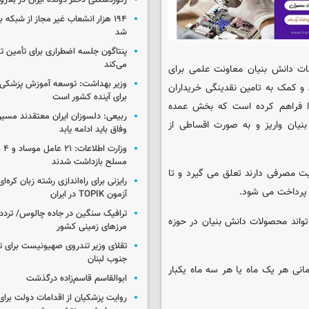
رکوردشکنی دختر دونده ایران در بلار
۱۹۴ هزار انشعاب غیر مجاز از شبکه 
شد
پنتاگون جلسه اضطراری برای تأمین تس
می‌کند
ت دانش بنیان معاونت علمی برای
وزیر بهداشت: توسعه آموزش پزشکی، 
و کمک به تامین نقدینگی خریداران
برای آینده کشور است
 را فراهم کرده است که بخش عمده
ربیعی: دلسوزان ایران معتقدند مسیر
ان واریز و به صورت اقساطی از
وفاق باید ادامه یابد
وزار
مسلح بازداشت شدند
ت مصرفی دارند تعلق می گیرد و تا
رایزنی برای راه‌اندازی رشته زبان کره‌ای
آزمون TOPIK در ایران
ترافیک سنگین در جاده چالوس/ تردد 
ت و هر متقاضی می تواند محصولات دانش بنیان در حوزه
مرزهای زمینی کشور
تقلای وزیر تندروی صهیونیست برای ت
جنوب لبنان
انی هر یک ماه یا هر سه ماه یکبار
ابوالقاسم قاسم‌زاده درگذشت
روایت پزشکیان از اقدامات دولت بر