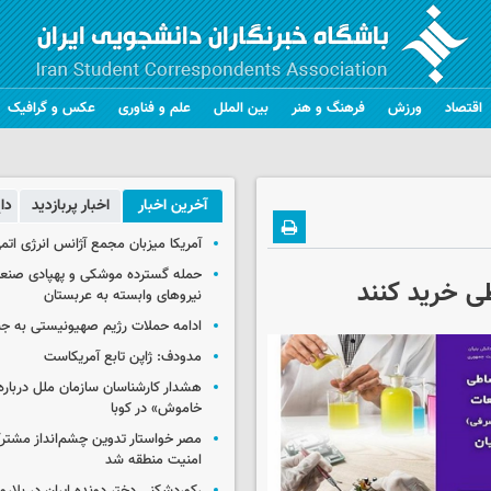
اقتصاد
ورزش
فرهنگ و هنر
بین الملل
علم و فناوری
عکس و گرافیک
آخرین اخبار
اخبار پربازدید
دا
آمریکا میزبان مجمع آژانس انرژی اتم
حمله گسترده موشکی و پهپادی صنعا
ی خرید کنند
نیروهای وابسته به عربستان
ادامه حملات رژیم صهیونیستی به جن
مدودف: ژاپن تابع آمریکاست
هشدار کارشناسان سازمان ملل درباره 
خاموش» در کوبا
مصر خواستار تدوین چشم‌انداز مشتر
امنیت منطقه شد