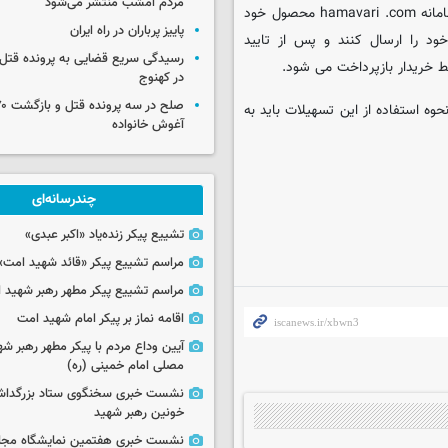
مردم امشب منتشر می‌شود
برای خرید این نوع محصولات، ابتدا شرکت های دانش بنیان باید در سامانه hamavari .com محصول خود
پاییز پرباران در راه ایران
ود را ارسال کنند و پس از تایید
رسیدگی سریع قضایی به پرونده قتل 
 خریدار بازپرداخت می شود.
در کهنوج
ه استفاده از این تسهیلات باید به
آغوش خانواده
چندرسانه‌ای
تشییع پیکر زنده‌یاد «اکبر عبدی»
مراسم تشییع پیکر «قائد شهید امت»
مراسم تشییع پیکر مطهر رهبر شهید ان
اقامه نماز بر پیکر امام شهید امت
آیین وداع مردم با پیکر مطهر رهبر شه
مصلی امام خمینی (ره)
نشست خبری سخنگوی ستاد بزرگدا
خونین رهبر شهید
نشست خبری هفتمین نمایشگاه مجا