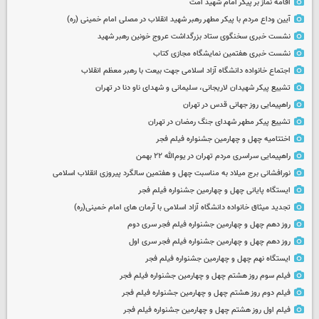
اقامه نماز بر پیکر امام شهید امت
آیین وداع مردم با پیکر مطهر رهبر شهید انقلاب در مصلی امام خمینی (ره)
نشست خبری سخنگوی ستاد بزرگداشت عروج خونین رهبر شهید
نشست خبری هفتمین نمایشگاه مجازی کتاب
اجتماع خانواده دانشگاه آزاد اسلامی جهت بیعت با رهبر معظم انقلاب
تشییع پیکر شهیدان لاریجانی، سلیمانی و شهدای ناو دنا در تهران
راهپیمایی روز جهانی قدس در تهران
تشییع پیکر مطهر شهدای جنگ رمضان در تهران
اختتامیه چهل و چهارمین جشنواره فیلم فجر
راهپیمایی سراسری مردم تهران در یوم‌الله ۲۲ بهمن
نورافشانی برج میلاد به مناسبت چهل‌ و هفتمین سالگرد پیروزی انقلاب اسلامی
ایستگاه پایانی چهل و چهارمین جشنواره فیلم فجر
تجدید میثاق خانواده دانشگاه آزاد اسلامی با آرمان های امام خمینی(ره)
روز دهم چهل و چهارمین جشنواره فیلم فجر سری دوم
روز دهم چهل و چهارمین جشنواره فیلم فجر سری اول
ایستگاه نهم چهل و چهارمین جشنواره فیلم فجر
فیلم سوم روز هشتم چهل و چهارمین جشنواره فیلم فجر
فیلم دوم روز هشتم چهل و چهارمین جشنواره فیلم فجر
فیلم اول روز هشتم چهل و چهارمین جشنواره فیلم فجر