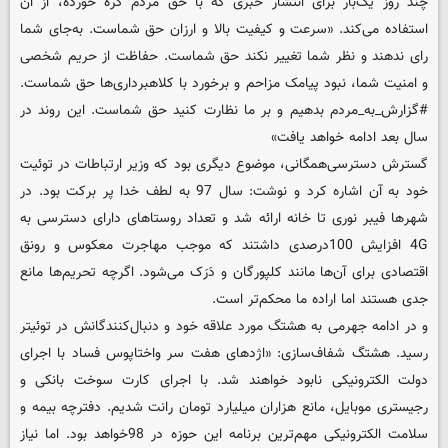
چند روز یک‌بار برای انتشار خبری که با حق مردم گره خورده، از آن
استفاده می‌کند. «سرعت و‌ کیفیت بالا و ارزان حق شماست. به‌جای شما
رای ندهند و نظر شما تغییر نکند حق شماست. حفاظت از حریم‌ شخصی
و امنیت شما، نبود پیامک ‌مزاحم و برخورد با کلاهبرداری‌ها حق شماست.
#گزارش_به_مردم بدهیم و بر ما نظارت کنید حق شماست. این روند در
سال بعد ادامه خواهد یافت»
گسترش دسترسی‌همگانی، موضوع دیگری بود که وزیر ارتباطات در توئیت
خود به آن اشاره کرد و نوشت: سال 97 به لطف خدا پر برکت بود. در
شهرها فیبر نوری تا خانه ارائه شد و تعداد روستاهای دارای دسترسی به
4G افزایش 100درصدی داشتند که موجب مهاجرت‌ معکوس و رونق
اقتصادی برای آن‌ها مانند کلپورگان و دَرَک می‌شود. اگرچه تحریم‌ها مانع
جدی هستند اما اراده ما محکم‌تر است.
و در ادامه جهرمی به هشتگ مورد علاقه خود و دنبال‌کنندگانش در توئیتر
رسید. هشتگ شفاف‌سازی: «اژدهای هفت سر واختاپوس فساد با اجرای
دولت ‌الکترونیکی نابود خواهند شد. با اجرای کارت سوخت بانکی و
رجیستری موبایل، مانع هزاران میلیارد تومان رانت شدیم. دفترچه بیمه و
سلامت الکترونیکی مهم‌ترین برنامه این حوزه در 98خواهد بود. اما نیاز