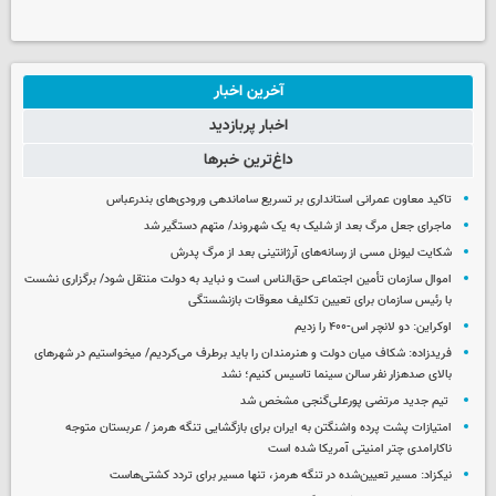
آخرین اخبار
اخبار پربازدید
داغ‌ترین خبرها
تاکید معاون عمرانی استانداری بر تسریع ساماندهی ورودی‌های بندرعباس
ماجرای جعل مرگ بعد از شلیک به یک شهروند/ متهم دستگیر شد
شکایت لیونل مسی از رسانه‌های آرژانتینی بعد از مرگ پدرش
اموال سازمان تأمین اجتماعی حق‌الناس است و نباید به دولت منتقل شود/ برگزاری نشست
با رئیس سازمان برای تعیین تکلیف معوقات بازنشستگی
اوکراین: دو لانچر اس-۴۰۰ را زدیم
فریدزاده: شکاف میان دولت و هنرمندان را باید برطرف می‌کردیم/ میخواستیم در شهرهای
بالای صدهزار نفر سالن سینما تاسیس کنیم؛ نشد
تیم جدید مرتضی پورعلی‌گنجی مشخص شد
امتیازات پشت پرده واشنگتن به ایران برای بازگشایی تنگه هرمز / عربستان متوجه
ناکارامدی چتر امنیتی آمریکا شده است
نیکزاد: مسیر تعیین‌شده در تنگه هرمز، تنها مسیر برای تردد کشتی‌هاست