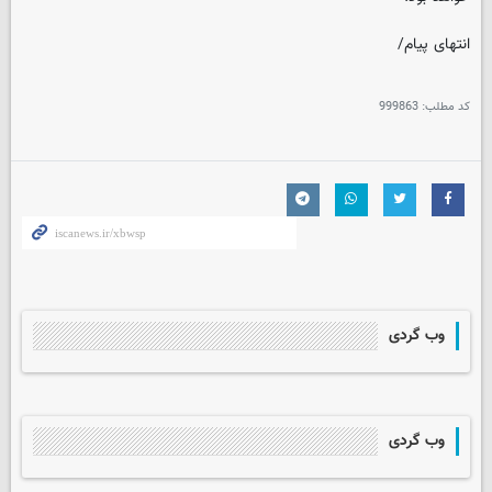
انتهای پیام/
کد مطلب:
999863
وب گردی
وب گردی