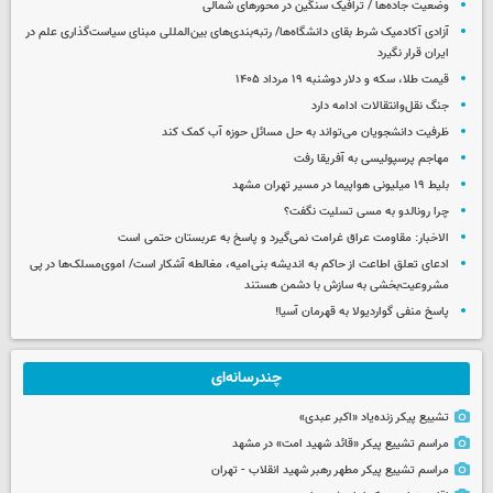
وضعیت جاده‌ها / ترافیک سنگین در محورهای شمالی
آزادی آکادمیک شرط بقای دانشگاه‌ها/ رتبه‌بندی‌های بین‌المللی مبنای سیاست‌گذاری علم در
ایران قرار نگیرد
قیمت طلا، سکه و دلار دوشنبه ۱۹ مرداد ۱۴۰۵
جنگ نقل‌وانتقالات ادامه دارد
ظرفیت دانشجویان می‌تواند به حل مسائل حوزه آب کمک کند
مهاجم پرسپولیسی به آفریقا رفت
بلیط ۱۹ میلیونی هواپیما در مسیر تهران مشهد
چرا رونالدو به مسی تسلیت نگفت؟
الاخبار: مقاومت عراق غرامت نمی‌گیرد و پاسخ به عربستان حتمی است
ادعای تعلق اطاعت از حاکم به اندیشه بنی‌امیه، مغالطه آشکار است/ اموی‌مسلک‌ها در پی
مشروعیت‌بخشی به سازش با دشمن هستند
پاسخ منفی گواردیولا به قهرمان آسیا!
چندرسانه‌ای
تشییع پیکر زنده‌یاد «اکبر عبدی»
مراسم تشییع پیکر «قائد شهید امت» در مشهد
مراسم تشییع پیکر مطهر رهبر شهید انقلاب - تهران