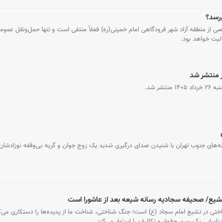
‌رسد؟
از منطقه آزاد شهر فرودگاهی امام خمینی(ره) فعلاً منتفی است و تنها حمل‌ونقل عمومی
یت خواهد بود.
 منتشر شد
ر شد.
له‌های جنوب تهران با شنیدن صدای درگیری شدید یک زوج جوان و گریه بی‌وقفه نوزادشان
شیع/ صحیفه سجادیه رسانه شیعه بعد از عاشورا است
در تشیع امام سجاد (ع) است؛ جنگ شناختی، شناخت ما از پدیده‌ها را دستکاری می‌کن
شناسایی یک سری حقوق و تکالیف را استوار می‌کند.