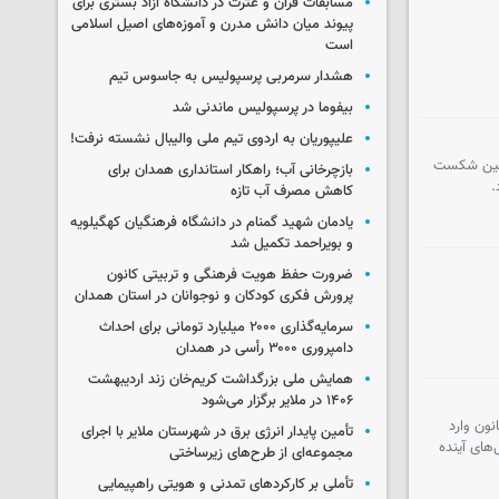
مسابقات قرآن و عترت در دانشگاه آزاد بستری برای
پیوند میان دانش مدرن و آموزه‌های اصیل اسلامی
است
هشدار سرمربی پرسپولیس به جاسوس تیم
بیفوما در پرسپولیس ماندنی شد
علیپوریان به اردوی تیم ملی والیبال نشسته نرفت!
دومین شکست
بازچرخانی آب؛ راهکار استانداری همدان برای
.
کاهش مصرف آب تازه
یادمان شهید گمنام در دانشگاه فرهنگیان کهگیلویه
و بویراحمد تکمیل شد
ضرورت حفظ هویت فرهنگی و تربیتی کانون
پرورش فکری کودکان و نوجوانان در استان همدان
سرمایه‌گذاری ۲۰۰۰ میلیارد تومانی برای احداث
دامپروری ۳۰۰۰ رأسی در همدان
همایش ملی بزرگداشت کریم‌خان زند اردیبهشت
۱۴۰۶ در ملایر برگزار می‌شود
نون وارد
تأمین پایدار انرژی برق در شهرستان ملایر با اجرای
های آینده
مجموعه‌ای از طرح‌های زیرساختی
تأملی بر کارکردهای تمدنی و هویتی راهپیمایی