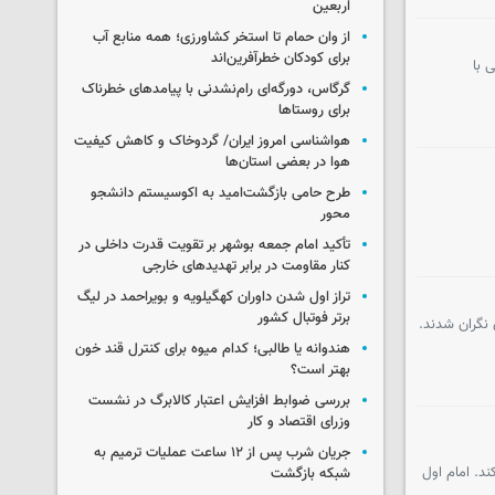
اربعین
از وان حمام تا استخر کشاورزی؛ همه منابع آب
برای کودکان خطرآفرین‌اند
 با
گرگاس، دورگه‌ای رام‌نشدنی با پیامدهای خطرناک
برای روستاها
هواشناسی امروز ایران/ گردوخاک و کاهش کیفیت
هوا در بعضی استان‌ها
طرح حامی بازگشت‌امید به اکوسیستم دانشجو
محور
تأکید امام جمعه بوشهر بر تقویت قدرت داخلی در
کنار مقاومت در برابر تهدیدهای خارجی
تراز اول شدن داوران کهگیلویه و بویراحمد در لیگ
برتر فوتبال کشور
 نگران شدند.
هندوانه یا طالبی؛ کدام‌ میوه برای کنترل قند خون
بهتر است؟
بررسی ضوابط افزایش اعتبار کالابرگ در نشست
وزرای اقتصاد و کار
جریان شرب پس از ۱۲ ساعت عملیات ترمیم به
د. امام اول
شبکه بازگشت