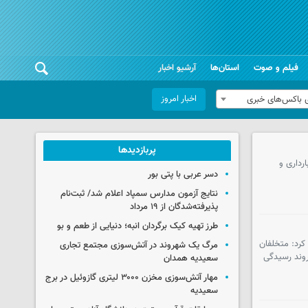
فیلم و صوت
استان‌ها
آرشیو اخبار
اخبار امروز
 باکس‌های خبری
پربازدیدها
رداری و
دسر عربی با پتی بور
نتایج آزمون مدارس سمپاد اعلام شد/ ثبت‌نام
پذیرفته‌شدگان از ۱۹ مرداد
طرز تهیه کیک برگردان انبه؛ دنیایی از طعم و بو
کرد: متخلفان
مرگ یک شهروند در آتش‌سوزی مجتمع تجاری
روند رسیدگی
سعیدیه همدان
مهار آتش‌سوزی مخزن ۳۰۰۰ لیتری گازوئیل در برج
سعیدیه