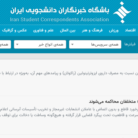
اقتصاد
ورزش
فرهنگ و هنر
بین الملل
علم و فناوری
عکس و گرافیک
فیلترها
همه‌ی سرویس‌ها
همه‌ی انواع خبر
همه‌ی
نسبت به مصرف داروی ایزوترتینوئین (راکوتان) و پیامدهای مهم آن، به‌ویژه در ارتباط با با
 متخلفان محاکمه می‌شوند
رخورد قاطع و بدون اغماض با عاملان انشعابات غیرمجاز و تخریب تأسیسات آبرسانی اعلام 
ا سرعت و قاطعیت تحت پیگرد قضایی قرار گرفته و هیچ‌گونه وساطت یا دخالت برای توقف 