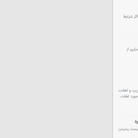
گر شرایط
سیاری از
ریب و اهانت
 مورد غفلت
د
ن‌بست رسیدن