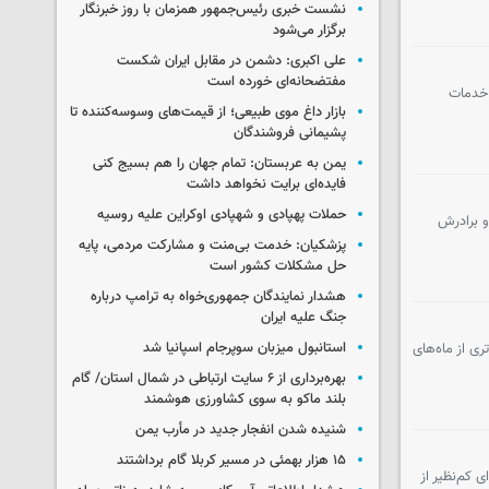
نشست خبری رئیس‌جمهور همزمان با روز خبرنگار
برگزار می‌شود
علی اکبری: دشمن در مقابل ایران شکست
مفتضحانه‌ای خورده است
 خدمات
بازار داغ موی طبیعی؛ از قیمت‌های وسوسه‌کننده تا
پشیمانی فروشندگان
یمن به عربستان: تمام جهان را هم بسیج کنی
فایده‌ای برایت نخواهد داشت
حملات پهپادی و شهپادی اوکراین علیه روسیه
و برادرش
پزشکیان: خدمت بی‌منت و مشارکت مردمی، پایه
حل مشکلات کشور است
هشدار نمایندگان جمهوری‌خواه به ترامپ درباره
جنگ علیه ایران
استانبول میزبان سوپرجام اسپانیا شد
ی از ماه‌های
بهره‌برداری از ۶ سایت ارتباطی در شمال استان/ گام
بلند ماکو به سوی کشاورزی هوشمند
شنیده شدن انفجار جدید در مأرب یمن
۱۵ هزار بهمئی در مسیر کربلا گام برداشتند
 کم‌نظیر از