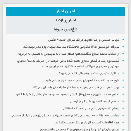
آخرین اخبار
اخبار پربازدید
داغ‌ترین خبرها
شهاب حسینی و رعنا آزادی‌ور در یک سریال جدید + عکس
نیروگاه خورشیدی ۱۲.۵ مگاواتی پالایشگاه بید بلند بهبهان وارد مدار تولید شد
از انتخاب محمد صلاح شگفت‌زده‌ام/ انتظار میلان یا یوونتوس را داشتم، نه ترابزون
شمشادی: رشد در فضای مجازی باعث شده برخی خودشان را خبرنگار بدانند/ دلاوری:
مهمترین هدیه‌ روز خبرنگار، اصلاح ساختار رسانه در ایران است
مذاکرات ترمیم دستمزد چه زمانی کلید می‌خورد؟
طرح جدید تغذیه دانشجویان بصورت مرحله‌ای اجرا می‌شود
وزیر علوم: علم قدرت می‌آفریند و رسانه از حقیقت آن پاسداری می‌کند
تداوم خدمات شهری و حمل‌ونقل کیش با وجود محدودیت‌های ناشی از شرایط کشور
مراسم گرامیداشت روز خبرنگار در اردبیل
پیغام تند سرمربی تیم ملی به ستاره استقلال
سیاست ضد مقاله، به رتبه علمی کشور آسیب می‌زند/ به دنبال پژوهش اثرگذار هستیم
همه اطلاعات کسب‌ و کار را روی یک هاست نگذارید!
دستور سازمان غذا و دارو برای جمع‌آوری ۳ محصول سلامت‌محور