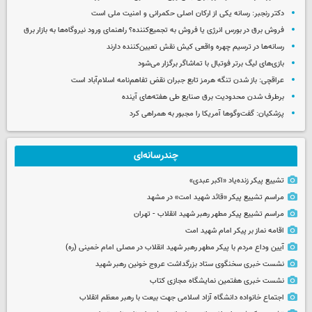
دکتر رنجبر: رسانه یکی از ارکان اصلی حکمرانی و امنیت ملی است
فروش برق در بورس انرژی یا فروش به تجمیع‌کننده؟ راهنمای ورود نیروگاه‌ها به بازار برق
رسانه‌ها در ترسیم چهره واقعی کیش نقش تعیین‌کننده دارند
بازی‌های لیگ برتر فوتبال با تماشاگر برگزار می‌شود
عراقچی: باز شدن تنگه هرمز تابع جبران نقض تفاهم‌نامه اسلام‌آباد است
برطرف شدن محدودیت‌ برق صنایع طی هفته‌های آینده
پزشکیان: گفت‌وگوها آمریکا را مجبور به همراهی کرد
چندرسانه‌ای
تشییع پیکر زنده‌یاد «اکبر عبدی»
مراسم تشییع پیکر «قائد شهید امت» در مشهد
مراسم تشییع پیکر مطهر رهبر شهید انقلاب - تهران
اقامه نماز بر پیکر امام شهید امت
آیین وداع مردم با پیکر مطهر رهبر شهید انقلاب در مصلی امام خمینی (ره)
نشست خبری سخنگوی ستاد بزرگداشت عروج خونین رهبر شهید
نشست خبری هفتمین نمایشگاه مجازی کتاب
اجتماع خانواده دانشگاه آزاد اسلامی جهت بیعت با رهبر معظم انقلاب