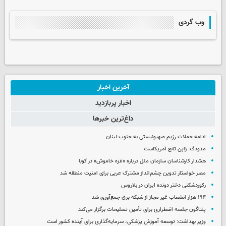
وب گردی
آخرین اخبار
اخبار پربازدید
داغ‌ترین خبرها
ادامه حملات رژیم صهیونیستی به جنوب لبنان
مدودف: ژاپن تابع آمریکاست
هشدار کارشناسان سازمان ملل درباره «غزه‌ خاموش» در کوبا
مصر خواستار تدوین چشم‌انداز مشترک عربی برای امنیت منطقه شد
رکوردشکنی دختر دونده ایران در بلاروس
۱۹۴ هزار انشعاب غیر مجاز از شبکه برق جمع‌آوری شد
پنتاگون جلسه اضطراری برای تأمین تسلیحات برگزار می‌کند
وزیر بهداشت: توسعه آموزش پزشکی، سرمایه‌گذاری برای آینده کشور است