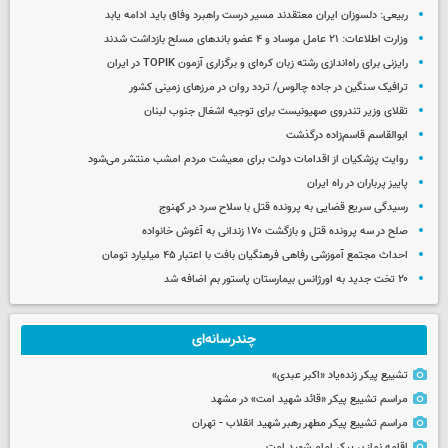
ربیعی: دلسوزان ایران معتقدند مسیر درست راهبرد وفاق باید ادامه یابد
وزارت اطلاعات: ۲۱ عامل موساد و ۴ عضو باندهای مسلح بازداشت شدند
رایزنی برای راه‌اندازی رشته زبان کره‌ای و برگزاری آزمون TOPIK در ایران
ترافیک سنگین در جاده چالوس/ تردد روان در مرزهای زمینی کشور
تقلای وزیر تندروی صهیونیست برای توجیه اشغال جنوب لبنان
ابوالقاسم قاسم‌زاده درگذشت
روایت پزشکیان از اقدامات دولت برای معیشت مردم امشب منتشر می‌شود
پاییز پرباران در راه ایران
رسیدگی سریع قضایی به پرونده قتل با سلاح سرد در کهنوج
صلح در سه پرونده قتل و بازگشت ۱۷۰ زندانی به آغوش خانواده
احداث مجتمع آموزشی رفاهی فرهنگیان بافت با اعتبار ۴۵ میلیارد تومان
۲۰ تخت جدید به اورژانس بیمارستان پاستور بم اضافه شد
چندرسانه‌ای
تشییع پیکر زنده‌یاد «اکبر عبدی»
مراسم تشییع پیکر «قائد شهید امت» در مشهد
مراسم تشییع پیکر مطهر رهبر شهید انقلاب - تهران
اقامه نماز بر پیکر امام شهید امت