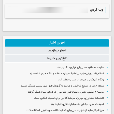
وب گردی
آخرین اخبار
اخبار پربازدید
داغ‌ترین خبرها
شایعه «معافیت سربازان فراری» تکذیب شد
اسلام‌آباد: رایزنی‌های دیپلماتیک درباره منطقه و تنگه هرمز ادامه دارد
وبگاه آمریکایی: ایران، ترامپ را تحقیر کرد
سپاه: ۸ شرور مسلح شاخص و مرتبط با گروهک‌های تروریستی دستگیر شدند
روسیه ۲ کشتی حامل محموله‌های نظامی را در دریای سیاه هدف گرفت
اعتبارات کشاورزی مهریز، سرمایه‌گذاری برای امنیت غذایی است
تعهدات ارزی، چالش یک‌میلیارد دلاری تجارت یزد
مرزنشینان باید از ظرفیت مرز برای فعالیت اقتصادی قانونی استفاده کنند