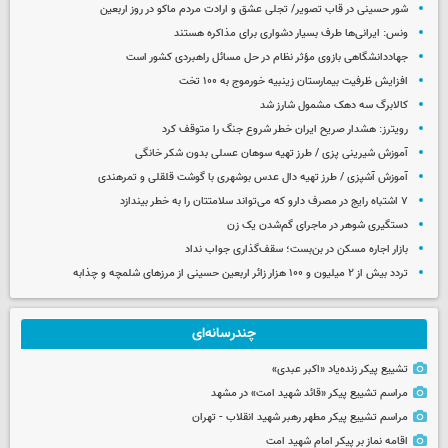
شور حسینی در قاب تصویر/ تجلی عشق و ارادت مردم ماکو در روز اربعین
ونس: ایرانی‌ها طرف بسیار دشواری برای مذاکره هستند
جهاددانشگاهی بازوی مؤثر نظام در حل مسائل راهبردی کشور است
افزایش ظرفیت بیمارستان زینبیه خورموج به ۱۰۰ تخت
کالابرگ سه دهک مشمول شارز شد
رویترز: هشدار صریح ایران خطر شروع جنگ را متوقف کرد
آموزش شیرینی پزی / طرز تهیه سوهان عسلی بدون شکر خانگی
آموزش آشپزی / طرز تهیه دال عدس بوشهری با گوشت قلقلی و تمرهندی
۷ اشتباه رایج در مصرف دارو که می‌تواند سلامتتان را به خطر بیندازد
دستگیری شوهر در ماجرای گم‌شدن یک زن
بازار اجاره مسکن در بن‌بست؛ سقف‌گذاری جواب نداد
تردد بیش از ۲ میلیون و ۱۰۰ هزار زائر اربعین حسینی از مرزهای شلمچه و چذابه
چندرسانه‌ای
تشییع پیکر زنده‌یاد «اکبر عبدی»
مراسم تشییع پیکر «قائد شهید امت» در مشهد
مراسم تشییع پیکر مطهر رهبر شهید انقلاب - تهران
اقامه نماز بر پیکر امام شهید امت