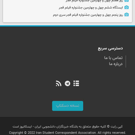
روز هفتم چهل و چهارمین جشنواره فیلم فجر
ایستگاه ششم چهل و چهارمین جشنواره فیلم فجر
روز پنجم چهل و چهارمین جشنواره فیلم فجر سری دوم
دسترسی سریع
تماس با ما
درباره ما
نسخه دسکتاپ
کپی رایت © کلیه حقوق متعلق به باشگاه خبرنگاران دانشجویی ایران - ایسکانیوز است
Copyright © 2022 Iran Student Correspondent Association. All rights reserved.