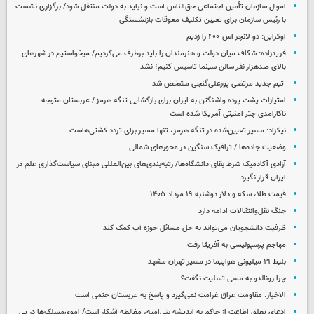
اموال سازمان تأمین اجتماعی حق‌الناس است و نباید به دولت منتقل شود/ برگزاری نشست
با رئیس سازمان برای تعیین تکلیف معوقات بازنشستگی
اوکراین: دو لانچر اس-۴۰۰ را زدیم
فریدزاده: شکاف میان دولت و هنرمندان را باید برطرف می‌کردیم/ میخواستیم در شهرهای
بالای صدهزار نفر سالن سینما تاسیس کنیم؛ نشد
تیم جدید مرتضی پورعلی‌گنجی مشخص شد
امتیازات پشت پرده واشنگتن به ایران برای بازگشایی تنگه هرمز / عربستان متوجه
ناکارامدی چتر امنیتی آمریکا شده است
نیکزاد: مسیر تعیین‌شده در تنگه هرمز، تنها مسیر برای تردد کشتی‌هاست
وضعیت جاده‌ها / ترافیک سنگین در محورهای شمالی
آزادی آکادمیک شرط بقای دانشگاه‌ها/ رتبه‌بندی‌های بین‌المللی مبنای سیاست‌گذاری علم در
ایران قرار نگیرد
قیمت طلا، سکه و دلار دوشنبه ۱۹ مرداد ۱۴۰۵
جنگ نقل‌وانتقالات ادامه دارد
ظرفیت دانشجویان می‌تواند به حل مسائل حوزه آب کمک کند
مهاجم پرسپولیسی به آفریقا رفت
بلیط ۱۹ میلیونی هواپیما در مسیر تهران مشهد
چرا رونالدو به مسی تسلیت نگفت؟
الاخبار: مقاومت عراق غرامت نمی‌گیرد و پاسخ به عربستان حتمی است
ادعای تعلق اطاعت از حاکم به اندیشه بنی‌امیه، مغالطه آشکار است/ اموی‌مسلک‌ها در پی