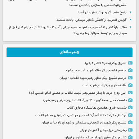
مشروعیت‌بخشی به سازش با دشمن هستند
پاسخ منفی گواردیولا به قهرمان آسیا!
گزارش الجزیره از کاهش ذخایر موشکی ایالات متحده
بقائی: بازگشایی تنگه هرمز به لغو محاصره دریایی آمریکا مشروط شد/ ماجرای نقل قول از
سردار وحیدی توسط اسرائیلی‌ها چه بود؟
چندرسانه‌ای
تشییع پیکر زنده‌یاد «اکبر عبدی»
مراسم تشییع پیکر «قائد شهید امت» در مشهد
مراسم تشییع پیکر مطهر رهبر شهید انقلاب - تهران
اقامه نماز بر پیکر امام شهید امت
آیین وداع مردم با پیکر مطهر رهبر شهید انقلاب در مصلی امام خمینی (ره)
نشست خبری سخنگوی ستاد بزرگداشت عروج خونین رهبر شهید
نشست خبری هفتمین نمایشگاه مجازی کتاب
اجتماع خانواده دانشگاه آزاد اسلامی جهت بیعت با رهبر معظم انقلاب
تشییع پیکر شهیدان لاریجانی، سلیمانی و شهدای ناو دنا در تهران
راهپیمایی روز جهانی قدس در تهران
تشییع پیکر مطهر شهدای جنگ رمضان در تهران