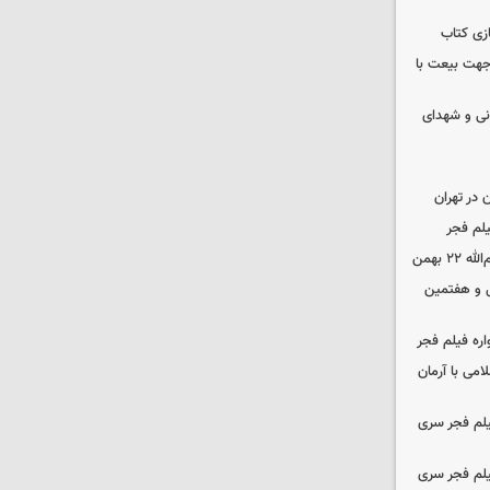
زی کتاب
 جهت بیعت با
نی و شهدای
در تهران
لم فجر
 بهمن
‌ و هفتمین
اره فیلم فجر
امی با آرمان
یلم فجر سری
یلم فجر سری