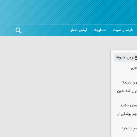
فیلم و صوت
استان‌ها
آرشیو اخبار
غ‌ترین خبرها
های
را دارند؟
نترل قند خون
نسان باشند
لوم پزشکی از
مپ درباره