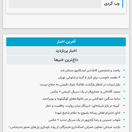
وب گردی
آخرین اخبار
اخبار پربازدید
داغ‌ترین خبرها
پانصد و شصتمین کاغذخبر ایسکانیوز منتشر شد
۴ مقصد دلچسب برای فرار از گرما و شلوغی تهران
بازار لبنیات در انتظار بازگشت تقاضا/ شوک قیمتی به صلاح نیست
سعید آقاخانی و حجازی‌فر در یک سریال تاریخی + عکس
سایه سنگین خودکشی بر سر خانواده‌های کهگیلویه و بویراحمد
آیینه در بازار شیشه‌ای؛ خبرنگار میان روایت، واقعیت و خطر
ادای احترام اهالی رسانه یاسوج به مقام شامخ شهدا
شهاب حسینی و رعنا آزادی‌ور در یک سریال جدید + عکس
بازدید میدانی معاون عمرانی استانداری هرمزگان از روند بازسازی پل‌های محور بندرعباس–