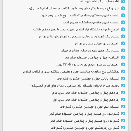
اقامه نماز بر پیکر امام شهید امت
آیین وداع مردم با پیکر مطهر رهبر شهید انقلاب در مصلی امام خمینی (ره)
نشست خبری سخنگوی ستاد بزرگداشت عروج خونین رهبر شهید
نشست خبری هفتمین نمایشگاه مجازی کتاب
اجتماع خانواده دانشگاه آزاد اسلامی جهت بیعت با رهبر معظم انقلاب
تشییع پیکر شهیدان لاریجانی، سلیمانی و شهدای ناو دنا در تهران
راهپیمایی روز جهانی قدس در تهران
تشییع پیکر مطهر شهدای جنگ رمضان در تهران
اختتامیه چهل و چهارمین جشنواره فیلم فجر
راهپیمایی سراسری مردم تهران در یوم‌الله ۲۲ بهمن
نورافشانی برج میلاد به مناسبت چهل‌ و هفتمین سالگرد پیروزی انقلاب اسلامی
ایستگاه پایانی چهل و چهارمین جشنواره فیلم فجر
تجدید میثاق خانواده دانشگاه آزاد اسلامی با آرمان های امام خمینی(ره)
روز دهم چهل و چهارمین جشنواره فیلم فجر سری دوم
روز دهم چهل و چهارمین جشنواره فیلم فجر سری اول
ایستگاه نهم چهل و چهارمین جشنواره فیلم فجر
فیلم سوم روز هشتم چهل و چهارمین جشنواره فیلم فجر
فیلم دوم روز هشتم چهل و چهارمین جشنواره فیلم فجر
فیلم اول روز هشتم چهل و چهارمین جشنواره فیلم فجر