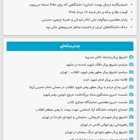
«میشیگان» درحال پوست اندازی/ دانشگاهی که برای ۲۰۵۰ نسخه می‌پیچد
قیمت طلا و سکه و دلار شنبه ۱۷ مرداد ۱۴۰۵
پایان هفتمین سوگواره ملی تئاتر میدانی و تعزیه اربعین حسینی
حذف دانشگاه‌های ایران از «تایمز» بخاطر تحریم‌های مالی بود
چندرسانه‌ای
تشییع پیکر زنده‌یاد «اکبر عبدی»
مراسم تشییع پیکر «قائد شهید امت» در مشهد
مراسم تشییع پیکر مطهر رهبر شهید انقلاب - تهران
اقامه نماز بر پیکر امام شهید امت
آیین وداع مردم با پیکر مطهر رهبر شهید انقلاب در مصلی امام خمینی (ره)
نشست خبری سخنگوی ستاد بزرگداشت عروج خونین رهبر شهید
نشست خبری هفتمین نمایشگاه مجازی کتاب
اجتماع خانواده دانشگاه آزاد اسلامی جهت بیعت با رهبر معظم انقلاب
تشییع پیکر شهیدان لاریجانی، سلیمانی و شهدای ناو دنا در تهران
راهپیمایی روز جهانی قدس در تهران
تشییع پیکر مطهر شهدای جنگ رمضان در تهران
اختتامیه چهل و چهارمین جشنواره فیلم فجر