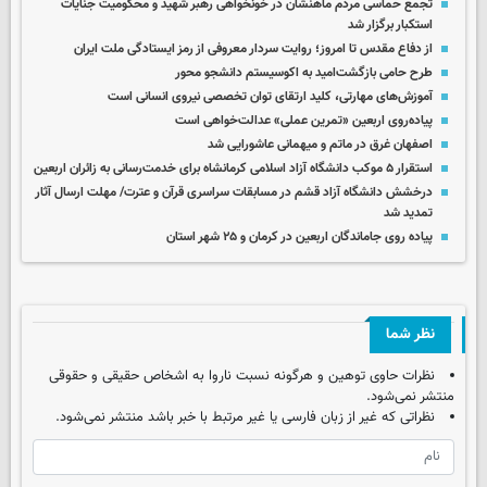
تجمع حماسی مردم ماهنشان در خونخواهی رهبر شهید و محکومیت جنایات
استکبار برگزار شد
از دفاع مقدس تا امروز؛ روایت سردار معروفی از رمز ایستادگی ملت ایران
طرح حامی بازگشت‌امید به اکوسیستم دانشجو محور
آموزش‌های مهارتی، کلید ارتقای توان تخصصی نیروی انسانی است
پیاده‌روی اربعین «تمرین عملی» عدالت‌خواهی است
اصفهان غرق در ماتم و میهمانی عاشورایی شد
استقرار ۵ موکب دانشگاه آزاد اسلامی کرمانشاه برای خدمت‌رسانی به زائران اربعین
درخشش دانشگاه آزاد قشم در مسابقات سراسری قرآن و عترت/ مهلت ارسال آثار
تمدید شد
پیاده روی جاماندگان اربعین در کرمان و ۲۵ شهر استان
نظر شما
نظرات حاوی توهین و هرگونه نسبت ناروا به اشخاص حقیقی و حقوقی
منتشر نمی‌شود.
نظراتی که غیر از زبان فارسی یا غیر مرتبط با خبر باشد منتشر نمی‌شود.