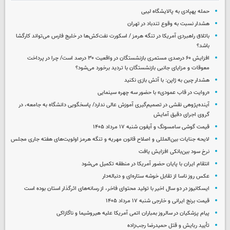
حمله پهپادی به پالایشگاه لیبی
هشدار نسبت به وقوع تندباد در تهران
باتلاق راهبردی آمریکا در تنگه هرمز / اسکورت نفت‌کش‌ها در خلیج فارس می‌تواند کارگشا
باشد؟
افزایش ۶۰ درصدی مستمری‌ بازنشستگان در واقعیت ۳۰ درصد است/ چرا در پرداخت
معوقات و مزایای جانبی بازنشستگان با تردید برخورد می‌شود؟
هشدار چین به ژاپن: با آتش بازی نکنید
«روایت در قاب عمودی» با حضور سه چهره سینمایی
آینده‌پژوهی نقشی در تصمیم‌گیری آموزش عالی ندارد/ پاسخگویی دانشگاه به جامعه، در
گروی اجرای دقیق آمایش
قیمت گوشی سامسونگ و آیفون شنبه ۱۷ مرداد ۱۴۰۵
لایحه جنایات بین‌المللی و اصلاح قانون مهریه و تنگه هرمز اولویت‌های هفته جاری مجلس
نرخ سود بین‌بانکی افزایش یافت
انتقام ایران با پایان حضور آمریکا در منطقه تکمیل می‌شود
عکس روز ناسا از تقابل خوشه ستاره‌ای و دنباله‌دار
ایسکانیوز در دو سال اخیر با تولید محتوای فاخر، از رسانه‌های اثرگذار استان بوده است
قیمت برنج ایرانی و خارجی شنبه ۱۷ مرداد ۱۴۰۵
پیام پزشکیان در سالروز بمباران اتمی آمریکا علیه هیروشیما و ناگازاکی
تأیید ربایش و قتل حمیدرضا رجب‌زاده