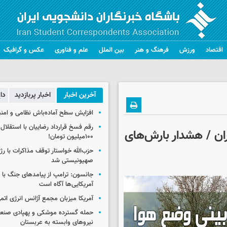
اقتصاد
ورزش
فرهنگ و هنر
بین الملل
علم و فناوری
عکس و گرافیک
آخرین اخبار
اخبار پربازدید
دا
افزایش سطح آماده‌باش نظامی و امنی
رقم فسخ قرارداد رضاییان با استقلال
ان / هشدار بارش‌های
۱۰۰میلیون تومان!
حزب‌الله خواستار توقف مذاکرات با رژ
صهیونیستی شد
جانسون: ترامپ از پیامدهای جنگ با ای
آمریکایی‌ها آگاه است
آمریکا میزبان مجمع آژانس انرژی اتم
حمله گسترده موشکی و پهپادی صنعا
نیروهای وابسته به عربستان