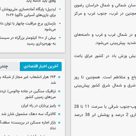
وفاق باید ادامه یابد
خراسان شمالی و شمال خراسان رضوی
اردبیل؛ پایگاه آماده‌سازی ملی‌پوشان آ
مچنین در غرب، جنوب غرب و مرکز
برای بازی‌های آسیایی ناگویا ۲۰۲۶
بازسازی برج مراقبت چابهار با توان دا
می‌شود
 می‌یابد و در شمال غرب و غرب و دامنه‌های
بیش از ۲۰۰ کیلومتر بزرگراه در 
 شدید پیش‌بینی می‌شود.
به بهره‌برداری رسید
ایش وزش باد در کشور عراق باعث
آخرین اخبار اقتصادی
چندرس
ده غرب دریای خزر مواج و متلاطم است. همچنین تا روز
۱۹۴ هزار انشعاب غیر مجاز از شبکه 
شد
لبرز، مرکز، شرق و شمال شرق کشور پیش‌بینی
ترافیک سنگین در جاده چالوس/ تردد 
مرزهای زمینی کشور
پاییز پرباران در راه ایران
امروز آسمان تهران قسمتی ابری گاهی همراه با وزش باد در جهت جنوب-جنوب شرقی با سرعت 11 تا 28
کالابرگ سه دهک مشمول شارز شد
کیلیومتر بر ساعت پیش‌بینی شده است. احتمال بارش باران در روز جاری 2 درصد و پوشش ابر 38 درصد
بازار اجاره مسکن در بن‌بست؛ سقف‌
نداد