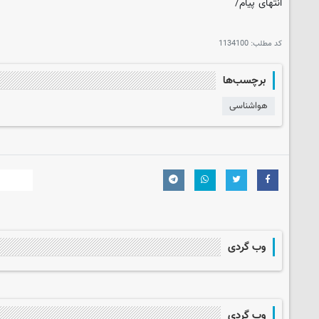
انتهای پیام/
کد مطلب:
1134100
برچسب‌ها
هواشناسی
وب گردی
وب گردی