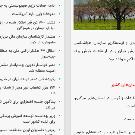
ادامه حملات رژیم صهیونیستی به جن
مدودف: ژاپن تابع آمریکاست
میلیارد تومان در هرمزگان
هشدار کارشناسان سازمان ملل درباره 
ی و آینده‌نگری سازمان هواشناسی
خاموش» در کوبا
ش باران و در ارتفاعات بارش برف
انتقال ۴۷ هکتار اراضی ملی به منط
-بیله‌سوار
اکم خواهد بود.
مصر خواستار تدوین چشم‌انداز مشتر
امنیت منطقه شد
رکوردشکنی دختر دونده ایران در بلار
تان‌های کشور
۱۹۴ هزار انشعاب غیر مجاز از شبکه 
شد
رتفاعات زاگرس در استان‌های مرکزی،
پنتاگون جلسه اضطراری برای تأمین تس
 است.
می‌کند
وزیر بهداشت: توسعه آموزش پزشکی، 
 نیست.
برای آینده کشور است
ربیعی: دلسوزان ایران معتقدند مسیر
 بر شمال غرب و دامنه‌های جنوبی