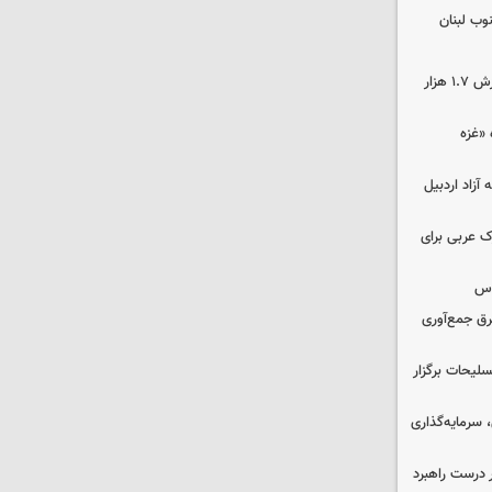
وب لبنان
کشف ۱۷۰۰ تن قیر احتکار شده به ارزش ۱.۷ هزار
«غزه‌
قه آزاد اردبیل
ک عربی برای
وس
برق جمع‌آوری
لیحات برگزار
سرمایه‌گذاری
 درست راهبرد