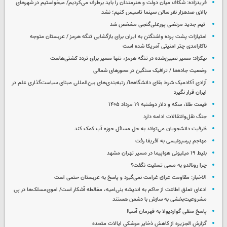
فریدزاده: شکاف میان دولت و هنرمندان را باید برطرف می‌کردیم/ میخواستیم در شهرهای
بالای صدهزار نفر سالن سینما تاسیس کنیم؛ نشد
تیم جدید مرتضی پورعلی‌گنجی مشخص شد
امتیازات پشت پرده واشنگتن به ایران برای بازگشایی تنگه هرمز / عربستان متوجه
ناکارامدی چتر امنیتی آمریکا شده است
نیکزاد: مسیر تعیین‌شده در تنگه هرمز، تنها مسیر برای تردد کشتی‌هاست
وضعیت جاده‌ها / ترافیک سنگین در محورهای شمالی
آزادی آکادمیک شرط بقای دانشگاه‌ها/ رتبه‌بندی‌های بین‌المللی مبنای سیاست‌گذاری علم در
ایران قرار نگیرد
قیمت طلا، سکه و دلار دوشنبه ۱۹ مرداد ۱۴۰۵
جنگ نقل‌وانتقالات ادامه دارد
ظرفیت دانشجویان می‌تواند به حل مسائل حوزه آب کمک کند
مهاجم پرسپولیسی به آفریقا رفت
بلیط ۱۹ میلیونی هواپیما در مسیر تهران مشهد
چرا رونالدو به مسی تسلیت نگفت؟
الاخبار: مقاومت عراق غرامت نمی‌گیرد و پاسخ به عربستان حتمی است
ادعای تعلق اطاعت از حاکم به اندیشه بنی‌امیه، مغالطه آشکار است/ اموی‌مسلک‌ها در پی
مشروعیت‌بخشی به سازش با دشمن هستند
پاسخ منفی گواردیولا به قهرمان آسیا!
گزارش الجزیره از کاهش ذخایر موشکی ایالات متحده