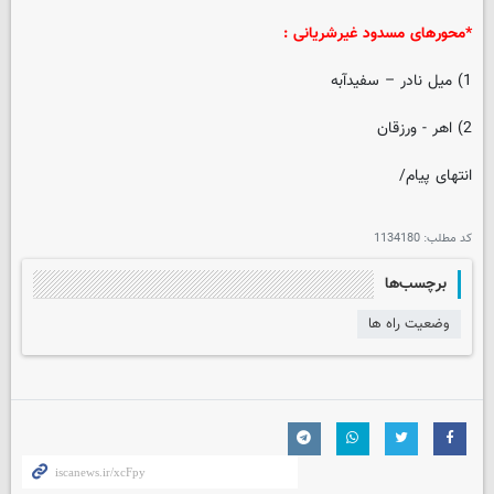
*محورهای مسدود غیرشریانی :
1) میل نادر – سفیدآبه
2) اهر - ورزقان
انتهای پیام/
کد مطلب:
1134180
برچسب‌ها
وضعیت راه ها