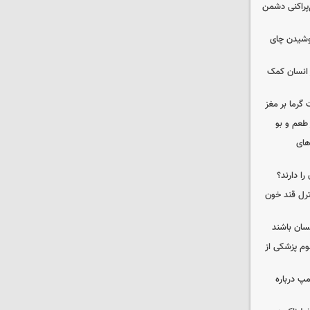
غ‌پراکنی دشمن
نوشیدن چای
 انسان کمک
 گرما بر مغز
 طعم و بو
های
را دارند؟
نترل قند خون
نسان باشند
لوم پزشکی از
مپ درباره