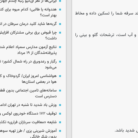
ایرانی‌ها از نظر آی‌کیو رتبه چندم جهان 
هندوانه یا طالبی؛ کدام‌ میوه برای ک
ند سرفه شما را تسکین داده و مخاط
بهتر است؟
گربه‌ها شاید کلید درمان سرطان در ا
چرا قبوض برق برخی مشترکان افزایش 
 و آب است، ترشحات گلو و بینی را
داشت؟
نتایج آزمون مدارس سمپاد اعلام شد/
پذیرفته‌شدگان از ۱۹ مرداد
رگبار و رعدوبرق در راه شمال کشور؛ ت
می‌شود
هواشناسی امروز ایران/ گردوخاک و
هوا در بعضی استان‌ها
سامانه‌های تامین اجتماعی بدون قطع
دسترس است
وزش باد شدید تا شنبه در تهران ادامه
توقیف ۱۷۲ دستگاه خودروی لوکس و آپارتمان
شایعه «معافیت سربازان فراری» تکذ
 شدید باشد.
آموزش شیرینی پزی / طرز تهیه سوه
بدون شکر خانگی