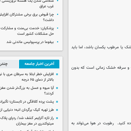
متلاشی شدن یک هسته تروریستی خ
غرب عراق
چرا قبوض برق برخی مشترکان افزایش 
داشت؟
پزشکیان: خدمت بی‌منت و مشارکت م
حل مشکلات کشور است
بیفوما در پرسپولیس ماندنی شد
 یا مرطوب یکسان باشد، اما باید
آخرین اخبار جامعه
چندرس
ت و سرفه خشک زمانی است که بدون
افزایش خطر ابتلا به سرطان مری با 
بالاتر از دمای ۶۵ درجه
آیا میوه و عسل به بزرگ‌تر شدن مغز
کردند؟
پشت پرده کلافگی در تابستان؛ تأثیرات
طرز تهیه کیک برگردان انبه؛ دنیایی از
راز تازه آلزایمر کشف شد/ ردپای پلاک‌
 کنید. رطوبت در هوا می‌تواند به
میتوکندری در مغز بیماران