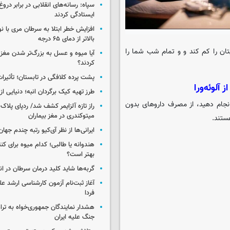
سپاه: رسانه‌های انقلابی در برابر درو
ایستادگی کردند
افزایش خطر ابتلا به سرطان مری با 
بالاتر از دمای ۶۵ درجه
ان را کم کند و و تمام شب شما را
آیا میوه و عسل به بزرگ‌تر شدن مغز
کردند؟
پشت پرده کلافگی در تابستان؛ تأثیرات
آلوئه‌ورا
طرز تهیه کیک برگردان انبه؛ دنیایی از
 انجام دهید، از مصرف داروهای بدون
راز تازه آلزایمر کشف شد/ ردپای پلاک‌
میتوکندری در مغز بیماران
ستند.
ایرانی‌ها از نظر آی‌کیو رتبه چندم جهان 
هندوانه یا طالبی؛ کدام‌ میوه برای ک
بهتر است؟
گربه‌ها شاید کلید درمان سرطان در ا
آغاز ثبت‌نام‌ آزمون کارشناسی ارشد ع
فردا
هشدار نمایندگان جمهوری‌خواه به ترا
جنگ علیه ایران