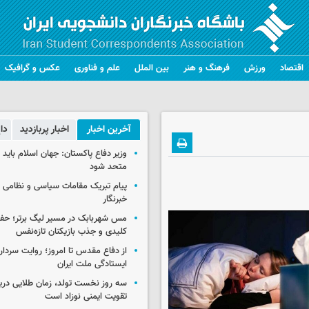
اقتصاد
ورزش
فرهنگ و هنر
بین الملل
علم و فناوری
عکس و گرافیک
آخرین اخبار
اخبار پربازدید
دا
وزیر دفاع پاکستان: جهان اسلام باید در
متحد شود
پیام تبریک مقامات سیاسی و نظامی 
خبرنگار
مس شهربابک در مسیر لیگ برتر؛ حفظ
کلیدی و جذب بازیکنان تازه‌نفس
از دفاع مقدس تا امروز؛ روایت سردار 
ایستادگی ملت ایران
سه روز نخست تولد، زمان طلایی دریا
تقویت ایمنی نوزاد است