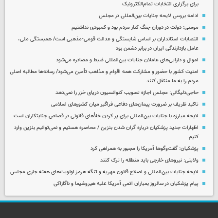
برای برگزاری انتخابات تمام‌الکترونیک
ادامه بررسی لایحه جنایات بین‌المللی در مجلس
مومنی: دولت در دوران جنگ کنار مردم بود و کمبودی نداشتیم
انتصابات استانداران بر اساس شایستگی و عدالت قومی-مذهبی است/ همبستگی ملی،
عامل بازدارندگی ایران در برابر دشمن بود
اموال و دارایی‌های عاملان جنایات بین‌المللی ضبط و مصادره می‌شود
امنیت کشور با حضور و مشارکت همه اقوام و مذاهب تأمین می‌شود/ رسانه‌ها مطالبه اصلی
مردم را به ما منتقل کنند
حاجی‌دلیگانی: مجلس اجازه تصویب کنوانسیون دریای خزر را نمی‌دهد
تاکید ظریف بر ضرورت پیمان‌های دفاعی فراگیر میان کشورهای اسلامی
لایحه مبارزه با جنایات بین‌المللی برای پر کردن خلأهای قانونی در قصاص جنایتکاران است
اظهارات جدید پزشکیان درباره گران شدن بنزین / محاصره هستیم و نمی‌توانیم بنزین وارد
کنیم
پزشکیان: گفت‌وگوها آمریکا را مجبور به همراهی کرد
ولایتی: نیروهای خارجی باید منطقه را ترک کنند
لایحه جنایات بین‌المللی و اصلاح قانون مهریه و تنگه هرمز اولویت‌های هفته جاری مجلس
پیام پزشکیان در سالروز بمباران اتمی آمریکا علیه هیروشیما و ناگازاکی