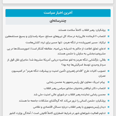
آخرین اخبار سیاست
چندرسانه‌ای
پزشکیان: رهبر انقلاب کاملاً سلامت هستند
انتصاب ۶ فرمانده عالی‌رتبه در ستاد کل نیروهای مسلح، سپاه پاسداران و بسیج مستضعفین
نیکزاد: مسیر تعیین‌شده در تنگه هرمز، تنها مسیر برای تردد کشتی‌هاست
ادعای تعلق اطاعت از حاکم به اندیشه بنی‌امیه، مغالطه آشکار است/ اموی‌مسلک‌ها در پی
مشروعیت‌بخشی به سازش با دشمن هستند
بقائی: بازگشایی تنگه هرمز به لغو محاصره دریایی آمریکا مشروط شد/ ماجرای نقل قول از
سردار وحیدی توسط اسرائیلی‌ها چه بود؟
تصویب کلیات طرح "اقدام راهبردی تأمین امنیت و پیشرفت تنگه هرمز" در کمیسیون
عمران
پیام تبریک معاون اول رئیس‌جمهور به محسن رضایی
انتصاب دکتر ذوالقدر به‌عنوان مشاور سیاسی رهبر انقلاب
محسن رضایی نماینده رهبر انقلاب در شورای عالی امنیت ملی شد
پزشکیان: دشمن کسانی را ترور می‌کند که گره‌گشای مشکلات جامعه ما هستند
دیدار رئیس‌جمهوری با رهبر انقلاب درباره مسائل اقتصادی و نظامی
تداوم فعالیت شوراهای شهر در شرایط اضطراری کاملاً قانونی است / آمادگی وزارت کشور