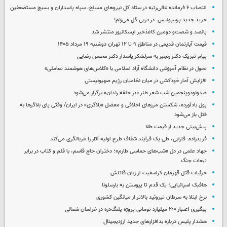
انتصاب ۶ فرمانده عالی‌رتبه در ستاد کل نیروهای مسلح، سپاه پاسداران و بسیج مستضعفین
خرید جدید پرسپولیس: در دربی گل می‌زنم!
پانصد و شصت‌و دومین کاغذخبر ایسکانیوز منتشر شد
قیمت آپارتمان قدیمی در مناطق ۹ تا ۱۲ تهران دوشنبه ۱۹ مرداد ۱۴۰۵
پیام تبریک دکتر رنجبر به سرلشکر پاسدار دکتر محسن رضایی
تحول در نظام آموزشی دانشگاه آزاد اسلامی با «کلاس‌های هوشمند تعاملی»
افزایش آمار خودکشی در میان نظامیان رژیم صهیونیستی
صدونودوپنجمین شب شعر طنز «در حلقه رندان» برگزار می‌شود
پول بادآورده، شکستن مرزهای اخلاقی و معضل «بلاگری» در ایران/ وقتی پای بلاگرها به
قتل باز می‌شود
پیش‌بینی جدید از قیمت طلا
فریدزاده: فارابی، طی یک فرآیند شفاف طرح اولیه آثار را غربالگری می‌کند
جهاد علمی در دل «شب‌های حماسی طارم»؛ دختران حاج قاسم، با قلم و کتاب در برابر
تبعات جنگ
جزئیات قتل قهرمان کراسفیت از زبان قاتلش
هافبک اسپانیایی؛ یک قدم تا پیوستن به بارسلونا
نرخ ابتلا به سرطان تیروئید بالاتر از میانگین کشوری
پیگیری اعتبار ۲۰۰ میلیارد تومانی پروژه پلنگ‌دره در خراسان شمالی
هشدار پلیس درباره بدافزارهای جدید ارزدیجیتال