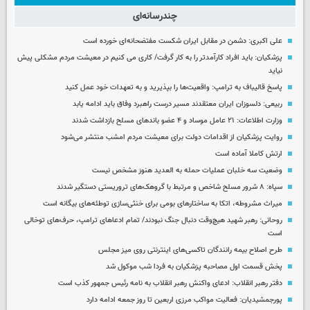
چندرسانه‌ای
علی اکبری: دشمن در مقابل ایران شکست مفتضحانه‌ای خورده است
پزشکیان: باید افراد کارآمدتر را به کار گرفت/ کاری می کنیم در معیشت مردم مشکلی پیش
نیاید
پاسخ قالیباف به ترامپ: واقعیت‌ها را بپذیرید و به تعهدات خود عمل کنید
ربیعی: دلسوزان ایران معتقدند مسیر درست راهبرد وفاق باید ادامه یابد
وزارت اطلاعات: ۲۱ عامل موساد و ۴ عضو باندهای مسلح بازداشت شدند
روایت پزشکیان از اقدامات دولت برای معیشت مردم امشب منتشر می‌شود
ارتش کاملا آماده است
وضعیت سه خلبان عملیات حمله به العدید هنوز مشخص نیست
سپاه: ۸ شرور مسلح شاخص و مرتبط با گروهک‌های تروریستی دستگیر شدند
میراث مشروطه، اتکا به ساختارهای بومی برای خنثی‌سازی توطئه‌های بیگانه است
روحانی: رهبر شهید هیچ‌وقت دنبال جنگ نبودند/ تمام ادعاهای ترامپ، حرف‌های توخالی
است
طرح اصلاح بیمه رانندگان تاکسی‌های اینترنتی روی میز مجلس
پخش قسمت اول مصاحبه پزشکیان به فردا شب موکول شد
دفتر رهبر انقلاب: ادعای واکنش رهبر انقلاب به نامه رئیس جمهور کذب است
پورجمشیدیان: فعالیت مواکب مرزی اربعین تا روز جمعه ادامه دارد