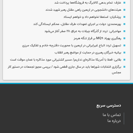
عارف: تمام بدهی کالابرگ به فروشگاه‌ها پرداخت شد
هیئت‌های دانشجویی در اربعین راهی مقتل رهبر شهید شدند
پزشکیان: استعفا نخواهم داد و خواهم ایستاد
پورمحمدی: دولت بر اجرای تعهدات طرف مقابل، محکم ایستادگی کند
مهاجرانی: تردد از گذرگاه چیلات به عراق ۲۸ صفر آغاز می‌شود
رهگیری پهپاد MQ۹ بر فراز تنگه هرمز
تسهیل تردد اتباع غیرایرانی در اربعین با محوریت دفترچه خادم و تفکیک مرزی
بیانیه خبرگان رهبری در حمایت از مواضع رهبر انقلاب
بقایی: فعلا با آمریکا مذاکره‌ای نداریم/ مسیر کشتیرانی مورد مذاکره با عمان موقت است
برگزاری انتخابات شوراها باید در سال جاری قطعی شود / بررسی مجوز تجمعات در دستور کار
مجلس
دسترسی سریع
تماس با ما
درباره ما