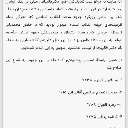
«با عنایت به درخواست نمایندگان آقای دکترقالیباف، مبنی بر اینکه ایشان
رضایت ندارد در فهرست جبهه متحد انقلاب اسلامی باشند؛ نام‌شان حذف
شد. بر اساس رویکرد جبهه متحد انقلاب اسلامی که معرفی تمام
ظرفیت‌های جبهه انقلاب است؛ امیدوار بودیم که با حضور محمدباقر
قالیباف، جریانی که درصدد انشقاق و چنددستگی جبهه انقلاب برآمده،
نتواند به این مسئله دامن بزند. با این حال علیرغم آنکه تمایلی به حذف
نام دکتر قالیباف از لیست نداشتیم، مجبور به این اقدام شده‌ایم.
در همین راستا، اسامی پیشنهادی کاندیداهای این جبهه، به شرح زیر
اصلاح شد:
۱- اسماعیل کوثری ۷۲۳۸
۲- حجت الاسلام مرتضی آقاتهرانی ۱۷۱۵
۳-- زهره الهیان ۱۷۸۸
۴- فاطمه بداغی ۲۲۷۵