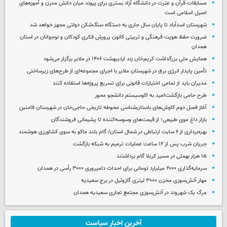
مسابقات قرآن و عترت در دانشگاه آزاد بستری برای پیوند میان دانش مدرن و آموزه‌های
اصیل اسلامی است
شهرستان اسدآباد تا پایان سال جاری به دستگاه سنگ‌شکن دولتی مجهز خواهد شد
ضرورت حفظ هویت فرهنگی و تربیتی کانون پرورش فکری کودکان و نوجوانان در استان
همدان
همایش ملی بزرگداشت کریم‌خان زند اردیبهشت ۱۴۰۶ در ملایر برگزار می‌شود
تأمین پایدار انرژی برق در شهرستان ملایر با اجرای مجموعه‌ای از طرح‌های زیرساختی
مدیران باید از تمامی اختیارات قانونی برای تسریع پروژه‌ها استفاده کنند
طرح حامی بازگشت‌امید به اکوسیستم دانشجو محور
آغاز فصل دوم کاوش‌های باستان‌شناسی محوطه تاریخی حاجی‌خان در شهرستان فامنین
بازار داغ موی طبیعی؛ از قیمت‌های وسوسه‌کننده تا پشیمانی فروشندگان
بهره‌برداری از ۶ سایت ارتباطی در شمال استان/ گام بلند ماکو به سوی کشاورزی هوشمند
جریان شرب پس از ۱۲ ساعت عملیات ترمیم به شبکه بازگشت
۱۵ هزار بهمئی در مسیر کربلا گام برداشتند
سرمایه‌گذاری ۲۰۰۰ میلیارد تومانی برای احداث دامپروری ۳۰۰۰ رأسی در همدان
مهار آتش‌سوزی مخزن ۳۰۰۰ لیتری گازوئیل در برج سعیدیه
مرگ یک شهروند در آتش‌سوزی مجتمع تجاری سعیدیه همدان
آخرین اخبار سیاست