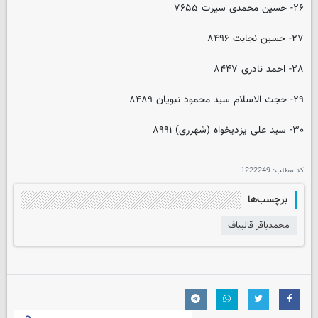
۲۶- حسین محمدی سیرت ۷۶۵۵
۲۷- حسین نجابت ۸۴۹۶
۲۸- احمد نادری ۸۴۴۷
۲۹- حجت الاسلام سید محمود نبویان ۸۴۸۹
۳۰- سید علی یزدیخواه (شهرری) ۸۹۹۱
کد مطلب:
1222249
برچسب‌ها
محمدباقر قالیباف