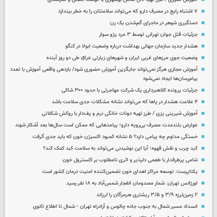
۷ اشتباه رایج در مصرف دارو که می‌تواند سلامتتان را به خطر بیندازد
دستگیری شوهر در ماجرای گم‌شدن یک زن
جزئیات قتل جوان تهرانی توسط ۳ مرد پژو سوار
هشدار جدید سازمان جهانی بهداشت درباره وضعیت ابولا در کنگو
وضعیت جوی مرزهای غربی ایران و شهرهای زیارتی عراق طی دو روز آینده
آموزش مجازی هرگز نمی‌تواند جایگزین آموزش حضوری شود/ بازدهی واقعی آموزش با تعدد
پیام‌رسان‌ها ایجاد نمی‌شود
جزئیات پرونده کلاهبرداری یک شرکت مهاجرتی با حدود ۳۰۰ شاکی
۴ علامت هشدار در پاها که می‌تواند نشانه مشکلات جدی سلامت باشد
آموزش شیرینی پزی / طرز تهیه دونات خانگی نرم و پف‌دار با روکش شکلاتی
عوارض بلندمدت مصرف بی‌رویه دارو؛ پیامدهایی که ممکن است سال‌ها بعد آشکار شوند
خستگی مداوم چه پیامی دارد؟ ۵ نشانه کمبود اکسیژن خون که باید جدی گرفت
کبد چرب و نقش قهوه؛ آیا این نوشیدنی می‌تواند به سلامت کبد کمک کند؟
شامی پرطرفدار با طعمی دلپذیر و اثری نامطلوب بر کلسترول خون
یکتاپرست: توسعه مراکز اهدای خون تضمین‌کننده امنیت درمان کشور است
اورژانس تهران: شمار مصدومان انفجار شمس‌آباد به ۱۸ نفر رسید
۲ زمین‌لرزه ۳/۹ و ۳/۵ ریشتری هرمزگان را لرزاند
انسداد مسیر شمال به جنوب جاده چالوس و آزادراه تهران - شمال تا اطلاع ثانوی