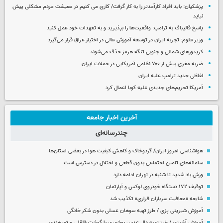
پزشکیان: باید افراد کارآمدتر را به کار گرفت/ کاری می کنیم در معیشت مردم مشکلی پیش
نیاید
پاسخ قالیباف به ترامپ: واقعیت‌ها را بپذیرید و به تعهدات خود عمل کنید
وزیر علوم: تجربه ایران در توسعه آموزش عالی در اختیار عراق قرار می‌گیرد
کریدورهای شمالی و جنوبی تنگه هرمز حذف می‌شوند
ضربه مغزی بیش از ۷۰۰ نظامی آمریکایی در حملات ایران
لفاظی جدید ترامپ علیه ایران
آمریکا تحریم‌های جدیدی علیه کوبا اعمال کرد
آخرین اخبار جامعه
چندرسانه‌ای
هواشناسی امروز ایران/ گردوخاک و کاهش کیفیت هوا در بعضی استان‌ها
سامانه‌های تامین اجتماعی بدون قطعی و اختلال در دسترس است
وزش باد شدید تا شنبه در تهران ادامه دارد
توقیف ۱۷۲ دستگاه خودروی لوکس و آپارتمان
شایعه «معافیت سربازان فراری» تکذیب شد
آموزش شیرینی پزی / طرز تهیه سوهان عسلی بدون شکر خانگی
آموزش آشپزی / طرز تهیه دال عدس بوشهری با گوشت قلقلی و تمرهندی