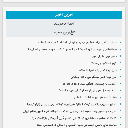
آخرین اخبار
اخبار پربازدید
داغ‌ترین خبرها
دستور ترامپ برای تحقیق درباره چگونگی افشای کمبود تسلیحات
هواشناسی امروز ایران/ گردوخاک و کاهش کیفیت هوا در بعضی استان‌ها
دسر عربی با پتی بور
کرم کاستارد چیست؟
طرز تهیه دسر پان اسپانیا ساده
طرز تهیه دسر بیسکویتی با ژله پرتقالی
آمبولی پا چیست؟ علائم، علل و راه درمان آن
آیا تا به حال هواری پلو به گوشتان خورده است؟
صفر تا ۱۰۰ طرز تهیه شکلات آلمانی
غذای محبوب پاندای کونگ فوکار/ طرز تهیه کوفته برنجی ژاپنی (اونیگیری)
اخراج دو مأمور ارشد «موساد»؛ پس‌لرزه شکست توطئه شوم تغییر نظام ایران
کانادا دو مظنون تیراندازی در نزدیکی کنسولگری آمریکا را بازداشت کرد
سامانه‌های تامین اجتماعی بدون قطعی و اختلال در دسترس است