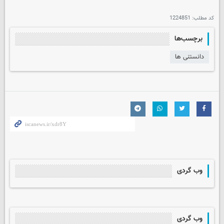
کد مطلب:
1224851
برچسب‌ها
دانستنی ها
وب گردی
وب گردی