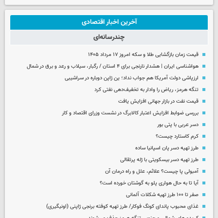
آخرین اخبار اقتصادی
چندرسانه‌ای
قیمت زمان بازگشایی طلا و سکه امروز ۱۷ مرداد ۱۴۰۵
هواشناسی ایران | هشدار نارنجی برای ۴ استان / رگبار، سیلاب و رعد و برق در شمال
ارزپاشی دولت آمریکا هم جواب نداد؛ ین ژاپن دوباره در سراشیبی
تنگه هرمز، ریاض را وادار به تخفیف‌دهی نفتی کرد
قیمت نفت در بازار جهانی افزایش یافت
بررسی ضوابط افزایش اعتبار کالابرگ در نشست وزرای اقتصاد و کار
دسر عربی با پتی بور
کرم کاستارد چیست؟
طرز تهیه دسر پان اسپانیا ساده
طرز تهیه دسر بیسکویتی با ژله پرتقالی
آمبولی پا چیست؟ علائم، علل و راه درمان آن
آیا تا به حال هواری پلو به گوشتان خورده است؟
صفر تا ۱۰۰ طرز تهیه شکلات آلمانی
غذای محبوب پاندای کونگ فوکار/ طرز تهیه کوفته برنجی ژاپنی (اونیگیری)