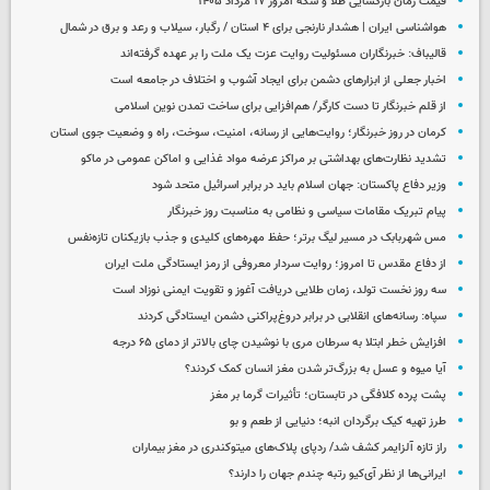
قیمت زمان بازگشایی طلا و سکه امروز ۱۷ مرداد ۱۴۰۵
هواشناسی ایران | هشدار نارنجی برای ۴ استان / رگبار، سیلاب و رعد و برق در شمال
قالیباف: خبرنگاران مسئولیت روایت عزت یک ملت را بر عهده گرفته‌اند
اخبار جعلی از ابزارهای دشمن برای ایجاد آشوب و اختلاف در جامعه است
از قلم خبرنگار تا دست کارگر/ هم‌افزایی برای ساخت تمدن نوین اسلامی
کرمان در روز خبرنگار؛ روایت‌هایی از رسانه، امنیت، سوخت، راه و وضعیت جوی استان
تشدید نظارت‌های بهداشتی بر مراکز عرضه مواد غذایی و اماکن عمومی در ماکو
وزیر دفاع پاکستان: جهان اسلام باید در برابر اسرائیل متحد شود
پیام تبریک مقامات سیاسی و نظامی به مناسبت روز خبرنگار
مس شهربابک در مسیر لیگ برتر؛ حفظ مهره‌های کلیدی و جذب بازیکنان تازه‌نفس
از دفاع مقدس تا امروز؛ روایت سردار معروفی از رمز ایستادگی ملت ایران
سه روز نخست تولد، زمان طلایی دریافت آغوز و تقویت ایمنی نوزاد است
سپاه: رسانه‌های انقلابی در برابر دروغ‌پراکنی دشمن ایستادگی کردند
افزایش خطر ابتلا به سرطان مری با نوشیدن چای بالاتر از دمای ۶۵ درجه
آیا میوه و عسل به بزرگ‌تر شدن مغز انسان کمک کردند؟
پشت پرده کلافگی در تابستان؛ تأثیرات گرما بر مغز
طرز تهیه کیک برگردان انبه؛ دنیایی از طعم و بو
راز تازه آلزایمر کشف شد/ ردپای پلاک‌های میتوکندری در مغز بیماران
ایرانی‌ها از نظر آی‌کیو رتبه چندم جهان را دارند؟