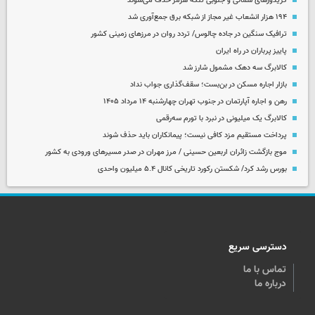
کریدورهای شمالی و جنوبی تنگه هرمز حذف می‌شوند
۱۹۴ هزار انشعاب غیر مجاز از شبکه برق جمع‌آوری شد
ترافیک سنگین در جاده چالوس/ تردد روان در مرزهای زمینی کشور
پاییز پرباران در راه ایران
کالابرگ سه دهک مشمول شارز شد
بازار اجاره مسکن در بن‌بست؛ سقف‌گذاری جواب نداد
رهن و اجاره آپارتمان در جنوب تهران چهارشنبه ۱۴ مرداد ۱۴۰۵
کالابرگ یک میلیونی در نبرد با تورم سه‌رقمی
پرداخت مستقیم مزد کافی نیست؛ پیمانکاران باید حذف شوند
موج بازگشت زائران اربعین حسینی / مرز مهران در صدر مسیرهای ورودی به کشور
بورس رشد کرد/ شکستن رکورد تاریخی کانال ۵.۴ میلیون واحدی
دسترسی سریع
تماس با ما
درباره ما