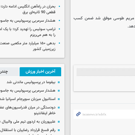
بحران در راه‌آهن انگلیس ادامه دارد؛
قطعی 90 ثانیه‌ای برق
نوبی مریم طوسی موفق شد ضمن کسب
هشدار سرمربی پرسپولیس به جاسو
ترامپ سوئیس را تهدید کرد؛ با یک ام
را به هم می‌ریزم
بدهی ۱۵۰ میلیارد متر مکعبی صن
زیرزمینی کشور
آخرین اخبار ورزش
چندرس
بیفوما در پرسپولیس ماندنی شد
هشدار سرمربی پرسپولیس به جاسو
استانبول میزبان سوپرجام اسپانیا شد
دودستگی در میان فدراسیون‌های عضو
خاطر اینفانتینو
علیپوریان به اردوی تیم ملی والیبال
رقم فسخ قرارداد رضاییان با استقلال