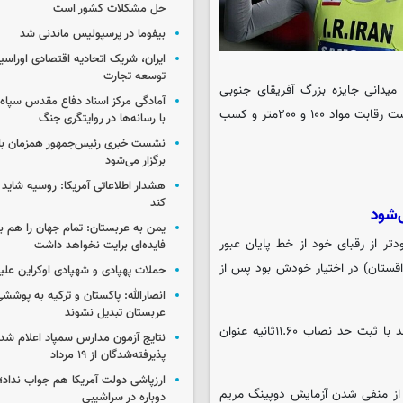
حل مشکلات کشور است
بیفوما در پرسپولیس ماندنی شد
ایران، شریک اتحادیه اقتصادی اوراسی
توسعه تجارت
 میدانی جایزه بزرگ آفریقای جنوبی
آمادگی مرکز اسناد دفاع مقدس سپاه 
مریم طوسی دونده کشورمان موفق شد ضمن قرار گرفتن در جایگاه نخست رقابت مواد ۱۰۰ و ۲۰۰متر و کسب
با رسانه‌ها در روایتگری جنگ
نشست خبری رئیس‌جمهور همزمان با ر
برگزار می‌شود
هشدار اطلاعاتی آمریکا: روسیه شاید ب
کند
‌شود
یمن به عربستان: تمام جهان را هم 
س طوسی موفق شد با ثبت زمان ۲۳.۳۵ثانیه (۰.۳+) زودتر از رقبای خود از خط پایان عبور
فایده‌ای برایت نخواهد داشت
ورد ملی این ماده را که با حد نصاب ۲۳.۴۶ثانیه (۱۳۹۱/۴/۱۱-قزاقستان) در اختیار خودش بود پس از
حملات پهپادی و شهپادی اوکراین علی
انصارالله: پاکستان و ترکیه به پوششی
عربستان تبدیل نشوند
طوسی در رقابت ماده ۱۰۰متر این مسابقات نیز حضور یافت و موفق شد با ثبت حد نصاب ۱۱.۶۰ثانیه عنوان
نتایج آزمون مدارس سمپاد اعلام شد/
پذیرفته‌شدگان از ۱۹ مرداد
ارزپاشی دولت آمریکا هم جواب نداد؛ 
و و میدانی بانوان کشورمان در ماده ۲۰۰متر پس از منفی شدن آزمایش دوپینگ مریم
دوباره در سراشیبی