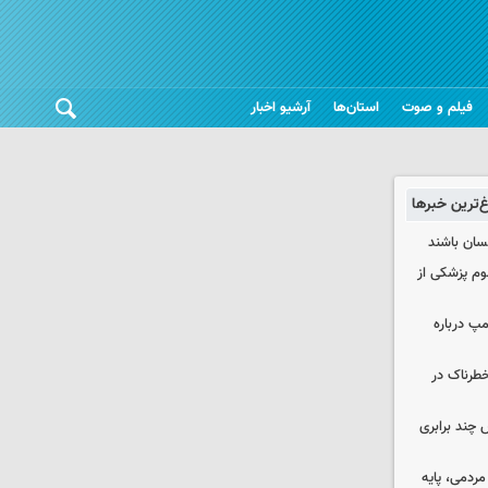
فیلم و صوت
استان‌ها
آرشیو اخبار
غ‌ترین خبرها
نسان باشند
لوم پزشکی از
مپ درباره
طرناک در
چند برابری
ردمی، پایه