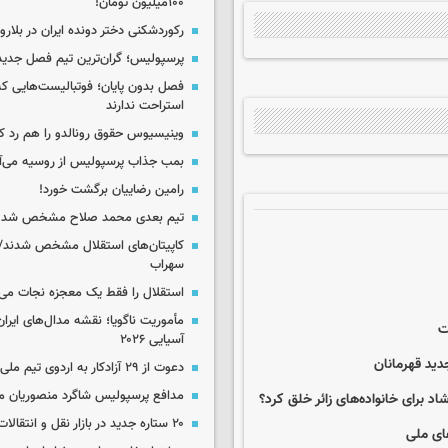
۱۰۰میلیون تومان!
رکوردشکنی دختر دونده ایران در بلار
پرسپولیس؛ گران‌ترین تیم فصل جدید
فصل بدون پایان؛ فوتبالیست‌هایی 
استراحت ندارند
وینیسیوس حقوق رونالدو را هم رد کر
بمب جذاب پرسپولیس از روسیه می‌آ
رامین رضاییان برگشت خورد!
تیم بعدی محمد صلاح مشخص شد
کاپیتان‌های استقلال مشخص شدند/
سهراب
استقلال را فقط یک معجزه نجات می‌
مأموریت ناگویا؛ نقشه مدال‌های ایران
ت
آسیایی ۲۰۲۶
دید قهرمانان
دعوت از ۲۹ آزادکار به اردوی تیم ملی
مدافع پرسپولیس شاگرد منصوریان م
برای خانواده‌های زائر خلق کرد؟
۲۰ ستاره جدید در بازار نقل و انتقالات ایران!
های ملی