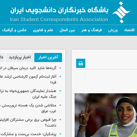
اقتصاد
ورزش
فرهنگ و هنر
بین الملل
علم و فناوری
عکس و گرافیک
آخرین اخبار
اخبار پربازدید
دا
گربه‌ها شاید کلید درمان سرطان در ا
آغاز ثبت‌نام‌ آزمون کارشناسی ارشد ع
فردا
هشدار نمایندگان جمهوری‌خواه به ترا
جنگ علیه ایران
متلاشی شدن یک هسته تروریستی خ
غرب عراق
چرا قبوض برق برخی مشترکان افزایش 
داشت؟
پزشکیان: خدمت بی‌منت و مشارکت م