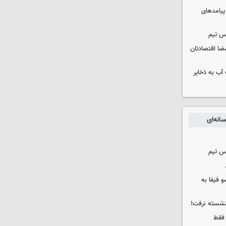
 پیامدهای
س تیم
ضا اقتصادتان
عت آب به ذخایر
انه‌ای
س تیم
 فیفا به
 نشسته نرفت!
 فقط