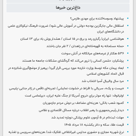
داغ‌ترین خبرها
پیشنهاد وسوسه‌کننده برای مهدی طارمی؟
استقلال مالی جایگزین بودجه دولتی در آموزش عالی شود/ ضرورت فرهنگ نیکوکاری علمی
در دانشگاه‌های ایران
هواشناسی ایران| رگبارو رعد و برق در ۱۵ استان / هشدار وزش باد برای ۱۳ استان‌
حمله مسلحانه به قهوه‌خانه‌ای در زاهدان / ۲ نفر جان باختند
۵۳۶ هکتار از عرصه‌های میانکاله در آتش سوخت
پزشکیان: دشمن کسانی را ترور می‌کند که گره‌گشای مشکلات جامعه ما هستند
ابعاد پیمان مکه توسط وزارت خارجه مورد بررسی قرار گیرد/ پرهیز از موضع‌گیری شتابزده در
قبال اتحاد کشورهای اسلامی
مرد سال والیبال آسیا انتخاب شد
«بیست و یک»، سریالی با افراط در خشونت نمایشی/ تجربه‌ای ناقص در ژانر جنایی-پلیسی
اولیانوف: تنها راه موثر برای خروج آمریکا از جنگ علیه ایران، دیپلماسی است
کمبود شعب بانکی؛ هزینه‌ای مضاعف بر دوش مردم جازموریان
دیدار رئیس‌جمهوری با رهبر انقلاب درباره مسائل اقتصادی و نظامی
مهلت ثبت‌نام در ۵ آزمون علوم پزشکی دوباره تمدید شد
قیمت طلا، سکه و دلار یکشنبه ۱۸ مرداد ۱۴۰۵
نرخ شهریه مجازی و حضوری مدارس غیرانتفاعی تفکیک شد/ هزینه‌های سرویس و تغذیه