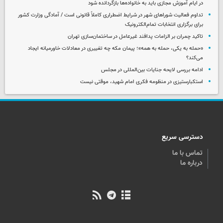
در ایام آموزش مجازی باید به خانواده‌ها بازگردانده شود
تداوم فعالیت شوراهای شهر در شرایط اضطراری کاملاً قانونی است / آمادگی وزارت کشور
برای برگزاری انتخابات تمام‌الکترونیک
تاکید چمران بر الزامات پدافند غیرعامل در ساختمان‌سازی تهران
«حمله به یکی، حمله به همه»؛ پیمان مکه چه تغییری در معادلات خاورمیانه ایجاد
می‌کند؟
ادامه بررسی لایحه جنایات بین‌المللی در مجلس
استکبارستیزی در منظومه فکری امام شهید، موقتی نیست
دسترسی سریع
تماس با ما
درباره ما