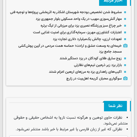
اخبار مرتبط
مشروط شدن تخصیص بودجه شهرستان اشکذر به اثربخشی پروژه‌ها و توجیه فنی
مهار آتش‌سوزی مهیب در یک واحد مسکونی بلوار جمهوری یزد
خبر چراغ سبز ورزشگاه نصیری یزد برای میزبانی از لیگ برتره
اعتبارات کشاورزی مهریز، سرمایه‌گذاری برای امنیت غذایی است
تعهدات ارزی، چالش یک‌میلیارد دلاری تجارت یزد
خیمه‌ای به وسعت عشق و ارادت؛ حماسه همت مردمی در آیین پوش‌کشی
مسجد جامع یزد
زوج سارق طلای کودکان در یزد دستگیر شدند
بازار یزد زیر ذره‌بین تیم‌های نظارتی
اکیپ‌های راهداری یزد به مرزهای اربعین اعزام شدند
سوگواری محبان کریمه اهل‌بیت در زارچ
نظر شما
نظرات حاوی توهین و هرگونه نسبت ناروا به اشخاص حقیقی و حقوقی
منتشر نمی‌شود.
نظراتی که غیر از زبان فارسی یا غیر مرتبط با خبر باشد منتشر نمی‌شود.