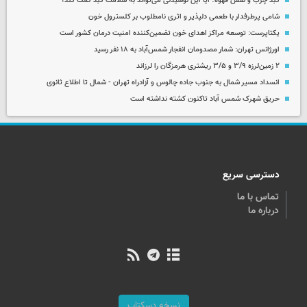
کبد چرب و نقش قهوه؛ آیا این نوشیدنی می‌تواند به سلامت کبد کمک کند؟
شامی پرطرفدار با طعمی دلپذیر و اثری نامطلوب بر کلسترول خون
یکتاپرست: توسعه مراکز اهدای خون تضمین‌کننده امنیت درمان کشور است
اورژانس تهران: شمار مصدومان انفجار شمس‌آباد به ۱۸ نفر رسید
۲ زمین‌لرزه ۳/۹ و ۳/۵ ریشتری هرمزگان را لرزاند
انسداد مسیر شمال به جنوب جاده چالوس و آزادراه تهران - شمال تا اطلاع ثانوی
حریق شهرک شمس آباد تاکنون کشته نداشته است
دسترسی سریع
تماس با ما
درباره ما
نسخه دسکتاپ