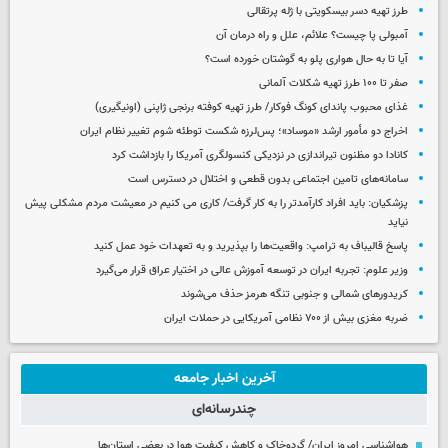
طرز تهیه دسر بیسکویتی با ژله پرتقالی
آمبولی پا چیست؟ علائم، علل و راه درمان آن
آیا تا به حال هواری پلو به گوشتان خورده است؟
صفر تا ۱۰۰ طرز تهیه شکلات آلمانی
غذای محبوب پاندای کونگ فوکار/ طرز تهیه کوفته برنجی ژاپنی (اونیگیری)
اخراج دو مأمور ارشد «موساد»؛ پس‌لرزه شکست توطئه شوم تغییر نظام ایران
کانادا دو مظنون تیراندازی در نزدیکی کنسولگری آمریکا را بازداشت کرد
سامانه‌های تامین اجتماعی بدون قطعی و اختلال در دسترس است
پزشکیان: باید افراد کارآمدتر را به کار گرفت/ کاری می کنیم در معیشت مردم مشکلی پیش
نیاید
پاسخ قالیباف به ترامپ: واقعیت‌ها را بپذیرید و به تعهدات خود عمل کنید
وزیر علوم: تجربه ایران در توسعه آموزش عالی در اختیار عراق قرار می‌گیرد
کریدورهای شمالی و جنوبی تنگه هرمز حذف می‌شوند
ضربه مغزی بیش از ۷۰۰ نظامی آمریکایی در حملات ایران
آخرین اخبار جامعه
چندرسانه‌ای
هواشناسی امروز ایران/ گردوخاک و کاهش کیفیت هوا در بعضی استان‌ها