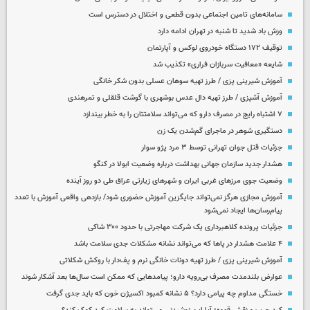
سامانه‌های تامین اجتماعی بدون قطعی و اختلال در دسترس است
وزش باد شدید تا شنبه در تهران ادامه دارد
توقیف ۱۷۲ دستگاه خودروی لوکس و آپارتمان
شایعه «معافیت سربازان فراری» تکذیب شد
آموزش شیرینی پزی / طرز تهیه سوهان عسلی بدون شکر خانگی
آموزش آشپزی / طرز تهیه دال عدس بوشهری با گوشت قلقلی و تمرهندی
۷ اشتباه رایج در مصرف دارو که می‌تواند سلامتتان را به خطر بیندازد
دستگیری شوهر در ماجرای گم‌شدن یک زن
جزئیات قتل جوان تهرانی توسط ۳ مرد پژو سوار
هشدار جدید سازمان جهانی بهداشت درباره وضعیت ابولا در کنگو
وضعیت جوی مرزهای غربی ایران و شهرهای زیارتی عراق طی دو روز آینده
آموزش مجازی هرگز نمی‌تواند جایگزین آموزش حضوری شود/ بازدهی واقعی آموزش با تعدد
پیام‌رسان‌ها ایجاد نمی‌شود
جزئیات پرونده کلاهبرداری یک شرکت مهاجرتی با حدود ۳۰۰ شاکی
۴ علامت هشدار در پاها که می‌تواند نشانه مشکلات جدی سلامت باشد
آموزش شیرینی پزی / طرز تهیه دونات خانگی نرم و پف‌دار با روکش شکلاتی
عوارض بلندمدت مصرف بی‌رویه دارو؛ پیامدهایی که ممکن است سال‌ها بعد آشکار شوند
خستگی مداوم چه پیامی دارد؟ ۵ نشانه کمبود اکسیژن خون که باید جدی گرفت