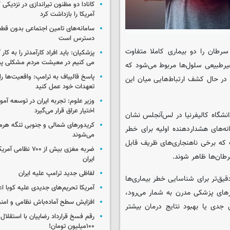
کانادا دو مظنون تیراندازی در نزدیکی
آمریکا را بازداشت کرد
سامانه‌های تامین اجتماعی بدون قطع
دسترس است
سرطان را دو بیماری کاملا متفاوت
پزشکیان: باید افراد کارآمدتر را به کار
می کنیم در معیشت مردم مشکلی پی
غیرطبیعی سلول‌ها مربوط می‌شود که
پاسخ قالیباف به ترامپ: واقعیت‌ها را 
 در حال کشف ارتباط‌هایی میان این
تعهدات خود عمل کنید
وزیر علوم: تجربه ایران در توسعه آم
اختیار عراق قرار می‌گیرد
شگاه کالیفرنیا در لس‌آنجلس نشان
کریدورهای شمالی و جنوبی تنگه هر
نه‌های هشداردهنده اولیه برای خطر
می‌شوند
 که برخی ناهنجاری‌های ظریف قابل
ضربه مغزی بیش از ۷۰۰ 
طان‌ها ظاهر شوند.
ایران
لفاظی جدید ترامپ علیه ایران
یق‌تر برای شناسایی خطر بیماری‌ها
آمریکا تحریم‌های جدیدی علیه کوبا اع
رهای پزشکی مدرن به شمار می‌رود،
افزایش سطح آماده‌باش نظامی و امنی
جدی یا بهبود نتایج درمان بیشتر
رقم فسخ قرارداد رضاییان با استقلال
۱۰۰میلیون تومان!