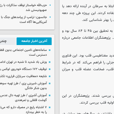
حزب‌الله خواستار توقف مذاکرات با رژ
تلا به سرطان در آینده ارائه دهد یا
صهیونیستی شد
فاده کردند. این پروژه طی چند دهه
جانسون: ترامپ از پیامدهای جنگ با ای
 را بهتر شناسایی کند.
آمریکایی‌ها آگاه است
در این پژوهش بیش از ۶۰۰۰ نفر شرکت داشتند. سن افراد هنگام ورود به تحقیق بین ۴۵ تا ۸۴ سال بود و
د. پژوهشگران اطلاعات جامعی درباره
آخرین اخبار جامعه
چندرس
سامانه‌های تامین اجتماعی بدون قطع
دسترس است
دید مغناطیسی قلب بود. این فناوری
جزئی را فراهم می‌کند که در شرایط
وزش باد شدید تا شنبه در تهران ادامه
ی قلب، ضخامت عضله قلب و میزان
توقیف ۱۷۲ دستگاه خودروی لوکس و آپارتمان
شایعه «معافیت سربازان فراری» تکذ
آموزش شیرینی پزی / طرز تهیه سوه
بدون شکر خانگی
 اسکن‌های اولیه، شرکت‌کنندگان به‌طور میانگین ۱۸ سال بررسی شدند. پژوهشگران در این
آموزش آشپزی / طرز تهیه دال عدس 
گوشت قلقلی و تمرهندی
 اولیه قلب بررسی کردند.
۷ اشتباه رایج در مصرف دارو که می‌ت
را به خطر بیندازد
 داشتند، در سال‌های بعد بیشتر در