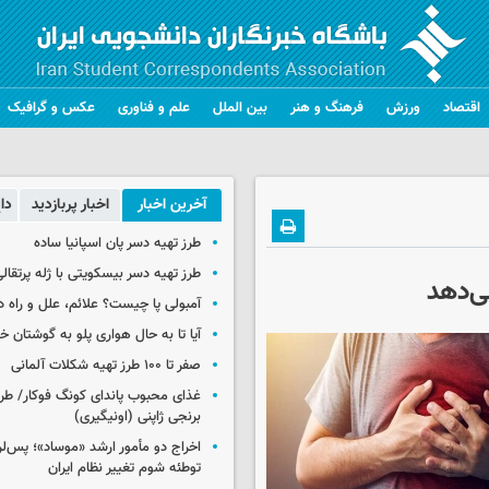
اقتصاد
ورزش
فرهنگ و هنر
بین الملل
علم و فناوری
عکس و گرافیک
آخرین اخبار
اخبار پربازدید
دا
طرز تهیه دسر پان اسپانیا ساده
طرز تهیه دسر بیسکویتی با ژله پرتقال
ی‌دهد
آمبولی پا چیست؟ علائم، علل و راه د
آیا تا به حال هواری پلو به گوشتان 
صفر تا ۱۰۰ طرز تهیه شکلات آلمانی
غذای محبوب پاندای کونگ فوکار/ طرز
برنجی ژاپنی (اونیگیری)
اخراج دو مأمور ارشد «موساد»؛ پس‌
توطئه شوم تغییر نظام ایران