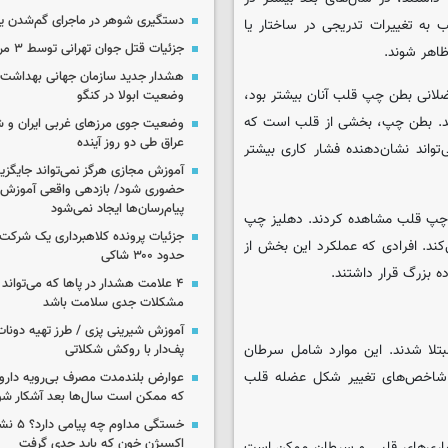
دستگیری شوهر در ماجرای گم‌شدن ی
 به تغییرات تدریجی در ساختار یا
جزئیات قتل جوان تهرانی توسط ۳ مرد پژو سوار
اهر شوند.
هشدار جدید سازمان جهانی بهداشت د
عضلانی بطن چپ قلب آنان بیشتر بود،
وضعیت ابولا در کنگو
تند. بطن چپ، بخشی از قلب است که
وضعیت جوی مرزهای غربی ایران و شه
عراق طی دو روز آینده
اند نشان‌دهنده فشار کاری بیشتر
آموزش مجازی هرگز نمی‌تواند جایگز
حضوری شود/ بازدهی واقعی آموزش ب
پیام‌رسان‌ها ایجاد نمی‌شود
 چپ قلب مشاهده کردند. دهلیز چپ
جزئیات پرونده کلاهبرداری یک شرکت 
کند. افرادی که عملکرد این بخش از
حدود ۳۰۰ شاکی
ه بزرگ قرار داشتند.
۴ علامت هشدار در پاها که می‌تواند 
مشکلات جدی سلامت باشد
آموزش شیرینی پزی / طرز تهیه دونات
گان به سرطان مبتلا شدند. این موارد شامل سرطان
پف‌دار با روکش شکلاتی
ه شاخص‌های تغییر شکل عضله قلب
عوارض بلندمدت مصرف بی‌رویه دارو؛
که ممکن است سال‌ها بعد آشکار شو
خستگی مداوم
اکسیژن خون که باید جدی گرفت
یماری‌های قلبی و سرطان ممکن است