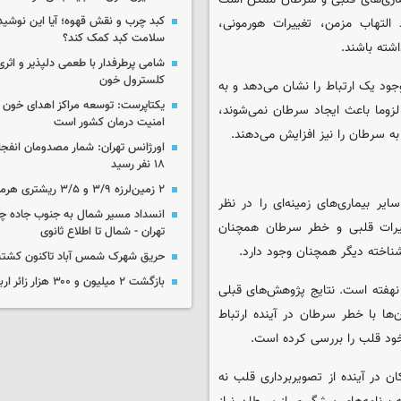
کبد چرب و نقش قهوه؛ آیا این نوشیدن
التهاب مزمن، تغییرات هورمونی،
سلامت کبد کمک کند؟
اشته باشند.
شامی پرطرفدار با طعمی دلپذیر و اثری
کلسترول خون
ود یک ارتباط را نشان می‌دهد و به
یکتاپرست: توسعه مراکز اهدای خون 
زوما باعث ایجاد سرطان نمی‌شوند،
امنیت درمان کشور است
ه سرطان را نیز افزایش می‌دهند.
اورژانس تهران: شمار مصدومان انفجا
۱۸ نفر رسید
۲ زمین‌لرزه ۳/۹ و ۳/۵ ریشتری هرمزگان را لرزاند
ر بیماری‌های زمینه‌ای را در نظر
انسداد مسیر شمال به جنوب جاده چال
غییرات قلبی و خطر سرطان همچنان
تهران - شمال تا اطلاع ثانوی
شناخته دیگر همچنان وجود دارد.
حریق شهرک شمس آباد تاکنون کشته
بازگشت ۲ میلیون و ۳۰۰ هزار زائر اربعین به کشور
نهفته است. نتایج پژوهش‌های قبلی
ا با خطر سرطان در آینده ارتباط
 خود قلب را بررسی کرده است.
ن در آینده از تصویربرداری قلب نه