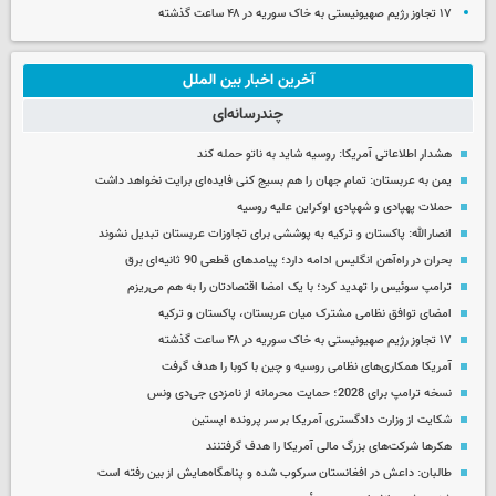
۱۷ تجاوز رژیم صهیونیستی به خاک سوریه در ۴۸ ساعت گذشته
آخرین اخبار بین الملل
چندرسانه‌ای
هشدار اطلاعاتی آمریکا: روسیه شاید به ناتو حمله کند
یمن به عربستان: تمام جهان را هم بسیج کنی فایده‌ای برایت نخواهد داشت
حملات پهپادی و شهپادی اوکراین علیه روسیه
انصارالله: پاکستان و ترکیه به پوششی برای تجاوزات عربستان تبدیل نشوند
بحران در راه‌آهن انگلیس ادامه دارد؛ پیامدهای قطعی 90 ثانیه‌ای برق
ترامپ سوئیس را تهدید کرد؛ با یک امضا اقتصادتان را به هم می‌ریزم
امضای توافق نظامی مشترک میان عربستان، پاکستان و ترکیه
۱۷ تجاوز رژیم صهیونیستی به خاک سوریه در ۴۸ ساعت گذشته
آمریکا همکاری‌های نظامی روسیه و چین با کوبا را هدف گرفت
نسخه ترامپ برای 2028؛ حمایت محرمانه از نامزدی جی‌دی ونس
شکایت از وزارت دادگستری آمریکا بر سر پرونده اپستین
هکرها شرکت‌های بزرگ مالی آمریکا را هدف گرفتنند
طالبان: داعش در افغانستان سرکوب شده و پناهگاه‌هایش از بین رفته است