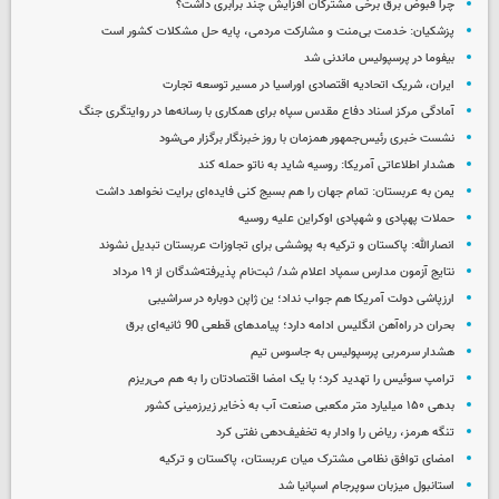
چرا قبوض برق برخی مشترکان افزایش چند برابری داشت؟
پزشکیان: خدمت بی‌منت و مشارکت مردمی، پایه حل مشکلات کشور است
بیفوما در پرسپولیس ماندنی شد
ایران، شریک اتحادیه اقتصادی اوراسیا در مسیر توسعه تجارت
آمادگی مرکز اسناد دفاع مقدس سپاه برای همکاری با رسانه‌ها در روایتگری جنگ
نشست خبری رئیس‌جمهور همزمان با روز خبرنگار برگزار می‌شود
هشدار اطلاعاتی آمریکا: روسیه شاید به ناتو حمله کند
یمن به عربستان: تمام جهان را هم بسیج کنی فایده‌ای برایت نخواهد داشت
حملات پهپادی و شهپادی اوکراین علیه روسیه
انصارالله: پاکستان و ترکیه به پوششی برای تجاوزات عربستان تبدیل نشوند
نتایج آزمون مدارس سمپاد اعلام شد/ ثبت‌نام پذیرفته‌شدگان از ۱۹ مرداد
ارزپاشی دولت آمریکا هم جواب نداد؛ ین ژاپن دوباره در سراشیبی
بحران در راه‌آهن انگلیس ادامه دارد؛ پیامدهای قطعی 90 ثانیه‌ای برق
هشدار سرمربی پرسپولیس به جاسوس تیم
ترامپ سوئیس را تهدید کرد؛ با یک امضا اقتصادتان را به هم می‌ریزم
بدهی ۱۵۰ میلیارد متر مکعبی صنعت آب به ذخایر زیرزمینی کشور
تنگه هرمز، ریاض را وادار به تخفیف‌دهی نفتی کرد
امضای توافق نظامی مشترک میان عربستان، پاکستان و ترکیه
استانبول میزبان سوپرجام اسپانیا شد