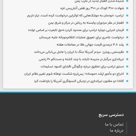
شنیده شدن انفجار جدید در مأرب یمن
شهادت ۳۰۰ کودک در ۳۰۰ روز نقض آتش‌بس غزه
ترامپ: خودمان به موشک‌هایی که اوکراین درخواست کرده است، نیاز داریم
انفجار در مقر مزدوران وابسته به ریاض در مرکز و شرق یمن
فرمان اجرایی دوباره ترامپ برای محدود کردن «حق تابعیت بر اساس تولد»
درخواست عامری برای تعویق عملیات انتقام‌جویانه علیه عربستان
رشد ۴.۸ درصدی قیمت جهانی طلا در معاملات هفته
نظرسنجی رویترز: مردم آمریکا جنگ با ایران را عامل بی‌ثباتی می‌دانند
تیراندازی مرگبار در مدرسه‌ تایلند با چند کشته و دست‌کم ۲۰ زخمی
دستور ترامپ برای تحقیق درباره چگونگی افشای کمبود تسلیحات
اخراج دو مأمور ارشد «موساد»؛ پس‌لرزه شکست توطئه شوم تغییر نظام ایران
کانادا دو مظنون تیراندازی در نزدیکی کنسولگری آمریکا را بازداشت کرد
دسترسی سریع
تماس با ما
درباره ما