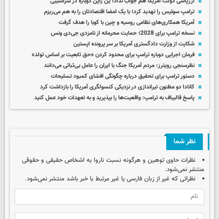
ارزپاشی دولت آمریکا هم جواب نداد؛ ین ژاپن دوباره در سراشیبی
ترامپ سوئیس را تهدید کرد؛ با یک امضا اقتصادتان را به هم می‌ریزم
آمریکا همکاری‌های نظامی روسیه و چین با کوبا را هدف گرفت
نسخه ترامپ برای 2028؛ حمایت محرمانه از نامزدی جی‌دی ونس
شکایت از وزارت دادگستری آمریکا بر سر پرونده اپستین
فرمان اجرایی دوباره ترامپ برای محدود کردن «حق تابعیت بر اساس تولد»
نظرسنجی رویترز: مردم آمریکا جنگ با ایران را عامل بی‌ثباتی می‌دانند
دستور ترامپ برای تحقیق درباره چگونگی افشای کمبود تسلیحات
کانادا دو مظنون تیراندازی در نزدیکی کنسولگری آمریکا را بازداشت کرد
پاسخ قالیباف به ترامپ: واقعیت‌ها را بپذیرید و به تعهدات خود عمل کنید
نظر شما
نظرات حاوی توهین و هرگونه نسبت ناروا به اشخاص حقیقی و حقوقی
منتشر نمی‌شود.
نظراتی که غیر از زبان فارسی یا غیر مرتبط با خبر باشد منتشر نمی‌شود.