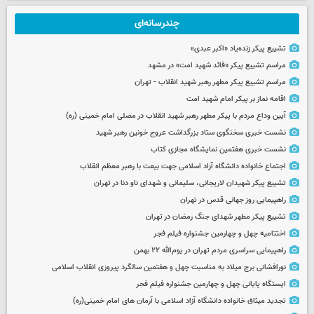
چندرسانه‌ای
تشییع پیکر زنده‌یاد «اکبر عبدی»
مراسم تشییع پیکر «قائد شهید امت» در مشهد
مراسم تشییع پیکر مطهر رهبر شهید انقلاب - تهران
اقامه نماز بر پیکر امام شهید امت
آیین وداع مردم با پیکر مطهر رهبر شهید انقلاب در مصلی امام خمینی (ره)
نشست خبری سخنگوی ستاد بزرگداشت عروج خونین رهبر شهید
نشست خبری هفتمین نمایشگاه مجازی کتاب
اجتماع خانواده دانشگاه آزاد اسلامی جهت بیعت با رهبر معظم انقلاب
تشییع پیکر شهیدان لاریجانی، سلیمانی و شهدای ناو دنا در تهران
راهپیمایی روز جهانی قدس در تهران
تشییع پیکر مطهر شهدای جنگ رمضان در تهران
اختتامیه چهل و چهارمین جشنواره فیلم فجر
راهپیمایی سراسری مردم تهران در یوم‌الله ۲۲ بهمن
نورافشانی برج میلاد به مناسبت چهل‌ و هفتمین سالگرد پیروزی انقلاب اسلامی
ایستگاه پایانی چهل و چهارمین جشنواره فیلم فجر
تجدید میثاق خانواده دانشگاه آزاد اسلامی با آرمان های امام خمینی(ره)