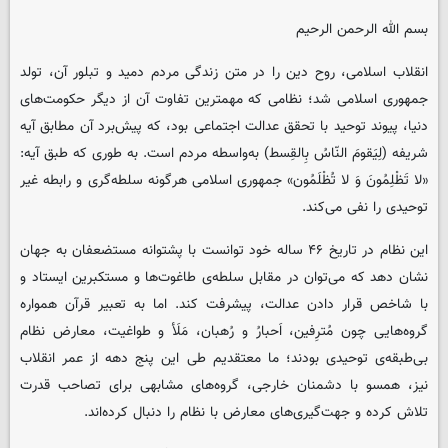
بسم الله الرحمن الرحیم
انقلاب اسلامی، روح دین را در متن زندگی مردم دمید و تبلور آن، تولد
جمهوری اسلامی شد؛ نظامی که مهمترین تفاوت آن از دیگر حکومت‌های
دنیا، پیوند توحید با تحقق عدالت اجتماعی بود، که پیش‌برد آن مطابق آیه
شریفه (لِیَقومَ النّاسُ بِالقِسط) به‌واسطه مردم است. به طوری که طبق آیه:
«لا تَظْلِمُونَ وَ لا تُظْلَمُون‏» جمهوری اسلامی هرگونه سلطه‌گری و رابطه غیر
توحیدی را نفی می‌کند.
این نظام در تاریخ ۴۶ ساله خود توانست با پشتوانه مستضعفان به جهان
نشان دهد که می‌توان در مقابل سلطه‌ی طاغوت‌ها و مستکبرین ایستاد و
با شاخص قرار دادن عدالت، پیشرفت کند. اما به تعبیر قرآن همواره
گروه‌هایی چون مُترِفین، اَحبارُ و رُهبان، مَلَأ و طواغیت، معارض نظام
بی‌طبقه‌ی توحیدی بودند؛ ما معتقدیم طی این پنج دهه از عمر انقلاب
نیز، همسو با دشمنان خارجی، گروه‌های مشابهی برای تصاحب قدرت
تلاش کرده‌ و جهت‌گیری‌های معارض با نظام را دنبال کرده‌اند.