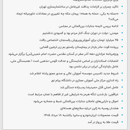
تاکید چمران بر الزامات پدافند غیرعامل در ساختمان‌سازی تهران
«حمله به یکی، حمله به همه»؛ پیمان مکه چه تغییری در معادلات خاورمیانه ایجاد
می‌کند؟
ادامه بررسی لایحه جنایات بین‌المللی در مجلس
مومنی: دولت در دوران جنگ کنار مردم بود و کمبودی نداشتیم
۲۵ میلیارد تومان برای آموزش‌وپرورش رفسنجان اختصاص یافت
پرونده فوت مادر باردار در بیمارستان پاستور بم زیر ذره‌بین قضایی
ویژه‌برنامه عزاداری دهه آخر صفر در آستان مقدس حضرت امام خمینی(س) برگزار می‌شود
انتصابات استانداران بر اساس شایستگی و عدالت قومی-مذهبی است / همبستگی ملی،
عامل بازدارندگی ایران در برابر دشمن بود
شروط جدید تاسیس موسسه آموزش عالی و صدور مجوز رشته اعلام شد
راه اندازی مرکز ملی آموزش مجازی در دانشگاه پیام نور
عامل اصلی قتل حمیدرضا رجب‌زاده دستگیر شد
عراقچی: باز شدن تنگه هرمز به شرایطی غیر از تفاهم با عمان مرتبط است
اموال و دارایی‌های عاملان جنایات بین‌المللی ضبط و مصادره می‌شود
هشدار روسیه به ژاپن درباره سلاح‌های هسته‌ای
قیمت محصولات ایران‌خودرو و سایپا یکشنبه ۱۸ مرداد ۱۴۰۵
قیمت طلا به پرواز در آمد