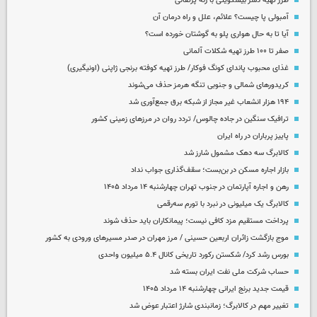
طرز تهیه دسر بیسکویتی با ژله پرتقالی
آمبولی پا چیست؟ علائم، علل و راه درمان آن
آیا تا به حال هواری پلو به گوشتان خورده است؟
صفر تا ۱۰۰ طرز تهیه شکلات آلمانی
غذای محبوب پاندای کونگ فوکار/ طرز تهیه کوفته برنجی ژاپنی (اونیگیری)
کریدورهای شمالی و جنوبی تنگه هرمز حذف می‌شوند
۱۹۴ هزار انشعاب غیر مجاز از شبکه برق جمع‌آوری شد
ترافیک سنگین در جاده چالوس/ تردد روان در مرزهای زمینی کشور
پاییز پرباران در راه ایران
کالابرگ سه دهک مشمول شارز شد
بازار اجاره مسکن در بن‌بست؛ سقف‌گذاری جواب نداد
رهن و اجاره آپارتمان در جنوب تهران چهارشنبه ۱۴ مرداد ۱۴۰۵
کالابرگ یک میلیونی در نبرد با تورم سه‌رقمی
پرداخت مستقیم مزد کافی نیست؛ پیمانکاران باید حذف شوند
موج بازگشت زائران اربعین حسینی / مرز مهران در صدر مسیرهای ورودی به کشور
بورس رشد کرد/ شکستن رکورد تاریخی کانال ۵.۴ میلیون واحدی
حساب‌ شرکت ملی نفت ایران بسته شد
قیمت جدید برنج ایرانی چهارشنبه ۱۴ مرداد ۱۴۰۵
تغییر مهم در کالابرگ؛ زمانبندی‌ شارژ اعتبار عوض شد