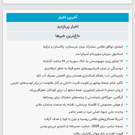
آخرین اخبار
اخبار پربازدید
داغ‌ترین خبرها
امضای توافق نظامی مشترک میان عربستان، پاکستان و ترکیه
استانبول میزبان سوپرجام اسپانیا شد
۱۷ تجاوز رژیم صهیونیستی به خاک سوریه در ۴۸ ساعت گذشته
دودستگی در میان فدراسیون‌های عضو فیفا به خاطر اینفانتینو
بازچرخانی آب؛ راهکار استانداری همدان برای کاهش مصرف آب تازه
تأکید امام جمعه بوشهر بر تقویت قدرت داخلی در کنار مقاومت در برابر تهدیدهای خارجی
از وان حمام تا استخر کشاورزی؛ همه منابع آب برای کودکان خطرآفرین‌اند
گرگاس، دورگه‌ای رام‌نشدنی با پیامدهای خطرناک برای روستاها
از هوش مصنوعی تا اقتصاد چرخشی؛ نقشه راه صنعت مبلمان ملایر
وحدت ملی جبهه اصلی نبرد در عصر حاضر
آمریکا همکاری‌های نظامی روسیه و چین با کوبا را هدف گرفت
نسخه ترامپ برای 2028؛ حمایت محرمانه از نامزدی جی‌دی ونس
قیمت نفت در بازار جهانی افزایش یافت