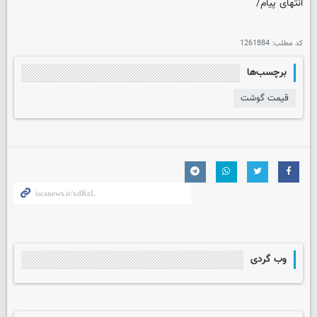
انتهای پیام/
کد مطلب:
1261884
برچسب‌ها
قیمت گوشت
وب گردی