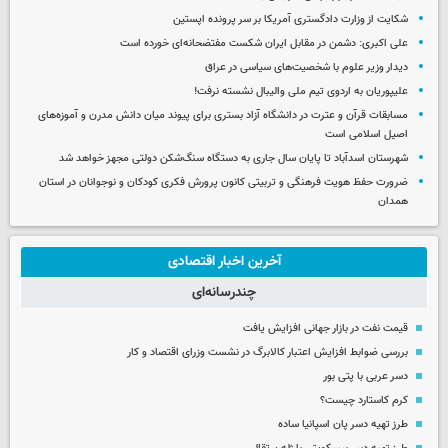
شکایت از وزارت دادگستری آمریکا بر سر پرونده اپستین
علی اکبری: دشمن در مقابل ایران شکست مفتضحانه‌ای خورده است
دیدار وزیر علوم با شخصیت‌های سیاسی در عراق
علیپوریان به اردوی تیم ملی والیبال نشسته نرفت!
مسابقات قرآن و عترت در دانشگاه آزاد بستری برای پیوند میان دانش مدرن و آموزه‌های
اصیل اسلامی است
شهرستان اسدآباد تا پایان سال جاری به دستگاه سنگ‌شکن دولتی مجهز خواهد شد
ضرورت حفظ هویت فرهنگی و تربیتی کانون پرورش فکری کودکان و نوجوانان در استان
همدان
آخرین اخبار اقتصادی
چندرسانه‌ای
قیمت نفت در بازار جهانی افزایش یافت
بررسی ضوابط افزایش اعتبار کالابرگ در نشست وزرای اقتصاد و کار
دسر عربی با پتی بور
کرم کاستارد چیست؟
طرز تهیه دسر پان اسپانیا ساده