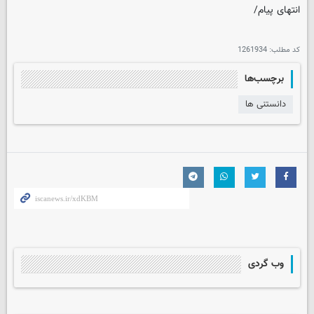
انتهای پیام/
کد مطلب:
1261934
برچسب‌ها
دانستنی ها
وب گردی