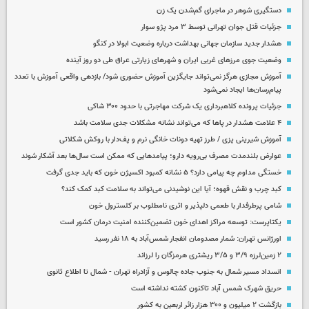
دستگیری شوهر در ماجرای گم‌شدن یک زن
جزئیات قتل جوان تهرانی توسط ۳ مرد پژو سوار
هشدار جدید سازمان جهانی بهداشت درباره وضعیت ابولا در کنگو
وضعیت جوی مرزهای غربی ایران و شهرهای زیارتی عراق طی دو روز آینده
آموزش مجازی هرگز نمی‌تواند جایگزین آموزش حضوری شود/ بازدهی واقعی آموزش با تعدد
پیام‌رسان‌ها ایجاد نمی‌شود
جزئیات پرونده کلاهبرداری یک شرکت مهاجرتی با حدود ۳۰۰ شاکی
۴ علامت هشدار در پاها که می‌تواند نشانه مشکلات جدی سلامت باشد
آموزش شیرینی پزی / طرز تهیه دونات خانگی نرم و پف‌دار با روکش شکلاتی
عوارض بلندمدت مصرف بی‌رویه دارو؛ پیامدهایی که ممکن است سال‌ها بعد آشکار شوند
خستگی مداوم چه پیامی دارد؟ ۵ نشانه کمبود اکسیژن خون که باید جدی گرفت
کبد چرب و نقش قهوه؛ آیا این نوشیدنی می‌تواند به سلامت کبد کمک کند؟
شامی پرطرفدار با طعمی دلپذیر و اثری نامطلوب بر کلسترول خون
یکتاپرست: توسعه مراکز اهدای خون تضمین‌کننده امنیت درمان کشور است
اورژانس تهران: شمار مصدومان انفجار شمس‌آباد به ۱۸ نفر رسید
۲ زمین‌لرزه ۳/۹ و ۳/۵ ریشتری هرمزگان را لرزاند
انسداد مسیر شمال به جنوب جاده چالوس و آزادراه تهران - شمال تا اطلاع ثانوی
حریق شهرک شمس آباد تاکنون کشته نداشته است
بازگشت ۲ میلیون و ۳۰۰ هزار زائر اربعین به کشور