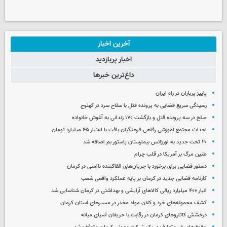
آخرین اخبار
اخبار پربازدید
داغ‌ترین خبرها
پاییز پرباران در راه ایران
رسیدگی سریع قضایی به پرونده قتل با سلاح سرد در کهنوج
صلح در سه پرونده قتل و بازگشت ۱۷۰ زندانی به آغوش خانواده
احداث مجتمع آموزشی رفاهی فرهنگیان بافت با اعتبار ۴۵ میلیارد تومان
۲۰ تخت جدید به اورژانس بیمارستان پاستور بم اضافه شد
طنین مرگ بر آمریکا در قلب چرام
دستور قضایی برای برخورد با جریان‌های القاکننده ناامنی در کرمان
کارنامه قضایی جدید در کرمان بر پایه عملکرد واقعی شعب
انبار ۴۰۰ میلیارد ریالی کالاهای آرایشی و بهداشتی در کرمان شناسایی شد
کشف محموله‌های خرد و کلان مواد مخدر در مسیرهای استان کرمان
درخشش کاتاروهای کرمان در رقابت با حریفان آسیای میانه