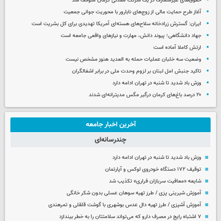
حقوق‌های غیرمتعارف در یک شرکت معدنی کرمان متوقف شد
آغاز طرح حمایت مالی از زوج‌های نابارور با محوریت جوانی جمعیت
ایران: گسترش زرادخانه سلاح‌های هسته‌ای آمریکا تهدیدی برای کل بشریت است
جهاد دانشگاهی؛ پیوند دانش، مهارت و نیازهای واقعی جامعه است
ارتش کاملا آماده است
وضعیت سه خلبان عملیات حمله به العدید هنوز مشخص نیست
تاکید جنبش امل لبنان بر لزوم وحدت ملی در برابر اشغالگران
وزش باد شدید تا شنبه در تهران ادامه دارد
۲۰ درصد باغ‌های کرمان درگیر مگس مدیترانه‌ای شدند
آخرین اخبار جامعه
چندرسانه‌ای
وزش باد شدید تا شنبه در تهران ادامه دارد
توقیف ۱۷۲ دستگاه خودروی لوکس و آپارتمان
شایعه «معافیت سربازان فراری» تکذیب شد
آموزش شیرینی پزی / طرز تهیه سوهان عسلی بدون شکر خانگی
آموزش آشپزی / طرز تهیه دال عدس بوشهری با گوشت قلقلی و تمرهندی
۷ اشتباه رایج در مصرف دارو که می‌تواند سلامتتان را به خطر بیندازد