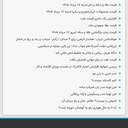
قیمت طلا و سکه و دلار شنبه ۱۷ مرداد ۱۴۰۵
قیمت محصولات ایران‌خودرو و سایپا شنبه ۱۷ مرداد ۱۴۰۵
افزایش یک دلاری قیمت نفت
قیمت طلا صعودی ماند
قیمت زمان بازگشایی طلا و سکه امروز ۱۷ مرداد ۱۴۰۵
هواشناسی ایران | هشدار نارنجی برای ۴ استان / رگبار، سیلاب و رعد و برق در شمال
ارزپاشی دولت آمریکا هم جواب نداد؛ ین ژاپن دوباره در سراشیبی
تنگه هرمز، ریاض را وادار به تخفیف‌دهی نفتی کرد
قیمت نفت در بازار جهانی افزایش یافت
بررسی ضوابط افزایش اعتبار کالابرگ در نشست وزرای اقتصاد و کار
دسر عربی با پتی بور
کرم کاستارد چیست؟
طرز تهیه دسر پان اسپانیا ساده
طرز تهیه دسر بیسکویتی با ژله پرتقالی
آمبولی پا چیست؟ علائم، علل و راه درمان آن
آیا تا به حال هواری پلو به گوشتان خورده است؟