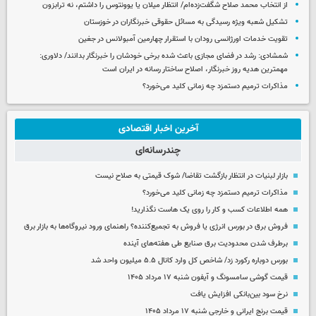
از انتخاب محمد صلاح شگفت‌زده‌ام/ انتظار میلان یا یوونتوس را داشتم، نه ترابزون
تشکیل شعبه ویژه رسیدگی به مسائل حقوقی خبرنگاران در خوزستان
تقویت خدمات اورژانسی رودان با استقرار چهارمین آمبولانس در جغین
شمشادی: رشد در فضای مجازی باعث شده برخی خودشان را خبرنگار بدانند/ دلاوری:
مهمترین هدیه‌ روز خبرنگار، اصلاح ساختار رسانه در ایران است
مذاکرات ترمیم دستمزد چه زمانی کلید می‌خورد؟
آخرین اخبار اقتصادی
چندرسانه‌ای
بازار لبنیات در انتظار بازگشت تقاضا/ شوک قیمتی به صلاح نیست
مذاکرات ترمیم دستمزد چه زمانی کلید می‌خورد؟
همه اطلاعات کسب‌ و کار را روی یک هاست نگذارید!
فروش برق در بورس انرژی یا فروش به تجمیع‌کننده؟ راهنمای ورود نیروگاه‌ها به بازار برق
برطرف شدن محدودیت‌ برق صنایع طی هفته‌های آینده
بورس دوباره رکورد زد/ شاخص کل وارد کانال ۵.۵ میلیون واحد شد
قیمت گوشی سامسونگ و آیفون شنبه ۱۷ مرداد ۱۴۰۵
نرخ سود بین‌بانکی افزایش یافت
قیمت برنج ایرانی و خارجی شنبه ۱۷ مرداد ۱۴۰۵