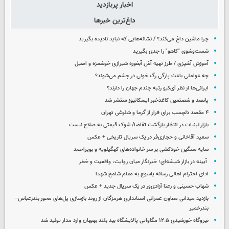
اخبار پربازدید
داغ‌ترین خبرها
چرا ماشین داغ می‌کند؟ / نشانه‌هایی که نباید نادیده بگیرید
شست‌وشوی "کاهو" را جدی بگیرید
آموزش آشپزی / طرز تهیه آش آبغوره شیرازی خوشمزه و اصیل
چه عواملی باعث پارگی رگ خونی در چشم می‌شوند؟
ایرانی‌ها از نظر آی‌کیو رتبه چندم جهان را دارند؟
پانصد و شصتمین کاغذخبر ایسکانیوز منتشر شد
۴ مقصد دلچسب برای فرار از گرما و شلوغی تهران
بازار لبنیات در انتظار بازگشت تقاضا/ شوک قیمتی به صلاح نیست
سعید آقاخانی و حجازی‌فر در یک سریال تاریخی + عکس
سایه سنگین خودکشی بر سر خانواده‌های کهگیلویه و بویراحمد
آیینه در بازار شیشه‌ای؛ خبرنگار میان روایت، واقعیت و خطر
ادای احترام اهالی رسانه یاسوج به مقام شامخ شهدا
شهاب حسینی و رعنا آزادی‌ور در یک سریال جدید + عکس
بازدید میدانی معاون عمرانی استانداری هرمزگان از روند بازسازی پل‌های محور بندرعباس–
بندرخمیر
نیروگاه خورشیدی ۱۲.۵ مگاواتی پالایشگاه بید بلند بهبهان وارد مدار تولید شد