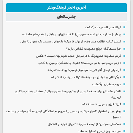
آخرین اخبار فرهنگ‌وهنر
چندرسانه‌ای
ابوالقاسم قاسم‌زاده درگذشت
پرواز دل‌ها از میدان امام حسین (ع) تا قبله تهران؛ روایتی از قدم‌های جامانده
انتشار کتاب انقلاب مشروطه؛ از تولد تا مرگ/ بازخوانی مستند یک تحول تاریخی
چرا سینماگران توقع مصونیت قضایی دارند؟
گریم متفاوت عموپورنگ را در سریال جدید تلویزیون ببینید + عکس
«از تو می‌خوانم، با تو می‌مانم»؛ دعوت جاماندگان اربعین به کتاب
فراخوان ارسال آثار ادبی با موضوع «رهبر شهید» منتشر شد
کارگردانان و عوامل مجموعه «اعتراف می‌کنم» اعلام شد
مریم همتیان درگذشت
تلاش دشمنان برای حذف اربعین از ویترین رسانه‌های جهانی/ معضلی به نام «بلاگری
اربعین»
فرزاد فرزین مجری «صحنه» شد
پیش بینی استقرار ۳هزار موکب در مسیر پیاده‌روی «جاماندگان ابعین»/ آغاز مراسم از ساعت
۶ صبح
کمک‌های مردمی؛ از توسعه حرم‌ها تا رونق تولید و اشتغال
سینماها روز اربعین تعطیل هستند