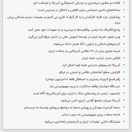
کانادا دو مظنون تیراندازی در نزدیکی کنسولگری آمریکا را بازداشت کرد
سامانه‌های تامین اجتماعی بدون قطعی و اختلال در دسترس است
پزشکیان: باید افراد کارآمدتر را به کار گرفت/ کاری می کنیم در معیشت مردم مشکلی پیش
نیاید
پاسخ قالیباف به ترامپ: واقعیت‌ها را بپذیرید و به تعهدات خود عمل کنید
وزیر علوم: تجربه ایران در توسعه آموزش عالی در اختیار عراق قرار می‌گیرد
کریدورهای شمالی و جنوبی تنگه هرمز حذف می‌شوند
ضربه مغزی بیش از ۷۰۰ نظامی آمریکایی در حملات ایران
لفاظی جدید ترامپ علیه ایران
آمریکا تحریم‌های جدیدی علیه کوبا اعمال کرد
افزایش سطح آماده‌باش نظامی و امنیتی در عراق
رقم فسخ قرارداد رضاییان با استقلال فقط ۱۰۰میلیون تومان!
حزب‌الله خواستار توقف مذاکرات با رژیم صهیونیستی شد
جانسون: ترامپ از پیامدهای جنگ با ایران برای آمریکایی‌ها آگاه است
آمریکا میزبان مجمع آژانس انرژی اتمی می‌شود
حمله گسترده موشکی و پهپادی صنعا به مواضع نیروهای وابسته به عربستان
ادامه حملات رژیم صهیونیستی به جنوب لبنان
نمایشگاه دائمی تولیدات ایران و آذربایجان راه‌اندازی می‌شود