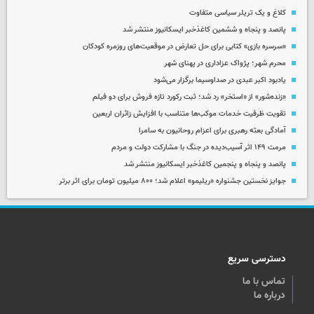
کلاغ و یک تریلر سیاسی متفاوت
پانصد و پنجاه و ششمین کاغذخبر ایسکانیوز منتشر شد
«سرسره بازی» کتابی برای حل تعارض در موقعیت‌های روزمره کودکان
محرم شهر؛ پژواک عزاداری در پهنای شهر
یادبود اکبر عبدی در صداوسیما برگزار می‌شود
«زنده‌شور» از «استخر» رد شد؛ ثبت رکورد تازه فروش برای دو فیلم
تقویت ظرفیت خدمات موکب‌ها متناسب با افزایش زائران اربعین
آمادگی بعثه رهبری برای اعزام روحانیون به سامرا
مرمت ۱۴۹ اثر آسیب‌دیده در جنگ با مشارکت دولت و مردم
پانصد و پنجاه و پنجمین کاغذخبر ایسکانیوز منتشر شد
جوایز نخستین جشنواره «ریلیمو» اعلام شد؛ ۸۰۰ میلیون تومان برای اثر برتر
دسترسی سریع
تماس با ما
درباره ما