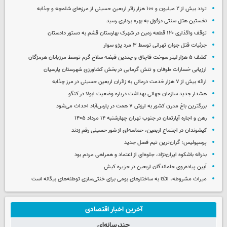
تردد بیش از ۲ میلیون و ۱۰۰ هزار زائر اربعین حسینی از مرزهای شلمچه و چذابه
نخستین هتل سنتی دزفول به بهره برداری رسید
توقف واگذاری ۱۲۰ قطعه زمین در شهرک بهارستان قشم به دستور دادستان
جزئیات قتل جوان تهرانی توسط ۳ مرد پژو سوار
کشف ۵ هزار لیتر سوخت قاچاق و چندین قبضه سلاح گرم توسط مرزبانان هرمزگان
ارزیابی خسارات طوفان و تنش گرمایی در بخش کشاورزی شهرستان پارسیان
ارائه بیش از ۷ هزار خدمت درمانی به زائران اربعین حسینی در مرز چذابه
هشدار جدید سازمان جهانی بهداشت درباره وضعیت ابولا در کنگو
بزرگترین باغ مدرن کشور به ارزش ۷ همت در پارس‌آباد احداث می‌شود
رهن و اجاره آپارتمان در جنوب تهران چهارشنبه ۱۴ مرداد ۱۴۰۵
کیشوندان در اجتماع اربعین، حماسه‌ای از شور حسینی رقم زدند
پرسپولیس؛ گران‌ترین تیم فصل جدید
بدرقه باشکوه ایران‌نژاد، جلوه‌ای از اعتماد و همراهی مردم بود
آیین پیاده‌روی جاماندگان اربعین در جزیره کیش
میراث مشروطه، اتکا به ساختارهای بومی برای خنثی‌سازی توطئه‌های بیگانه است
آخرین اخبار اقتصادی
چندرسانه‌ای