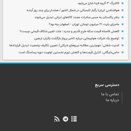
کالابرگ ۳ گروه فردا شارژ می‌شود
هواشناسی ایران| رگبار تابستانی در شمال کشور / هشدار برای چند روز آینده
بنادر پاکستان به مسیر صادرات مجدد کالاهای ایرانی تبدیل می‌شوند
ماجرای بلیت ۲۱ میلیون تومانی تهران - اصفهان چه بود؟
کاهش فاصله قیمت سکه طرح قدیم و جدید؛ علت تغییر شکاف قیمتی چیست؟
توضیح یک شرکت هواپیمایی درباره تاخیر پرواز بازگشت زائران اربعین
امنیت شغلی؛ مهم‌ترین مطالبه نیروهای شرکتی/ تعیین تکلیف وضعیت تبدیل قراردادها
حاجی‌دلیگانی: کنترل قیمت‌ها و کاهش تورم نخستین اولویت دوره پساجنگ است
دسترسی سریع
تماس با ما
درباره ما