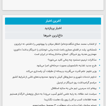
آخرین اخبار
اخبار پربازدید
داغ‌ترین خبرها
از انتخاب محمد صلاح شگفت‌زده‌ام/ انتظار میلان یا یوونتوس را داشتم، نه ترابزون
شمشادی: رشد در فضای مجازی باعث شده برخی خودشان را خبرنگار بدانند/ دلاوری:
مهمترین هدیه‌ روز خبرنگار، اصلاح ساختار رسانه در ایران است
مذاکرات ترمیم دستمزد چه زمانی کلید می‌خورد؟
طرح جدید تغذیه دانشجویان بصورت مرحله‌ای اجرا می‌شود
وزیر علوم: علم قدرت می‌آفریند و رسانه از حقیقت آن پاسداری می‌کند
تداوم خدمات شهری و حمل‌ونقل کیش با وجود محدودیت‌های ناشی از شرایط کشور
مراسم گرامیداشت روز خبرنگار در اردبیل
پیغام تند سرمربی تیم ملی به ستاره استقلال
سیاست ضد مقاله، به رتبه علمی کشور آسیب می‌زند/ به دنبال پژوهش اثرگذار هستیم
همه اطلاعات کسب‌ و کار را روی یک هاست نگذارید!
دستور سازمان غذا و دارو برای جمع‌آوری ۳ محصول سلامت‌محور