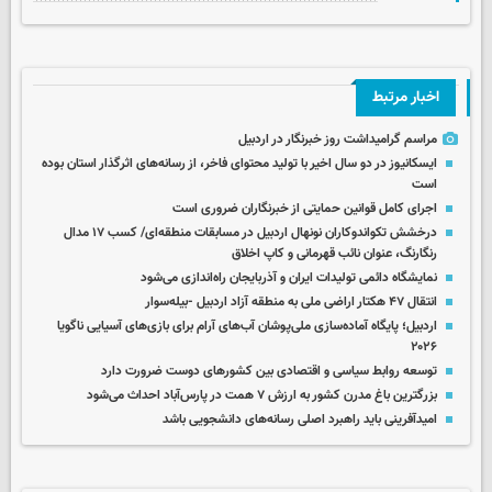
اخبار مرتبط
مراسم گرامیداشت روز خبرنگار در اردبیل
ایسکانیوز در دو سال اخیر با تولید محتوای فاخر، از رسانه‌های اثرگذار استان بوده
است
اجرای کامل قوانین حمایتی از خبرنگاران ضروری است
درخشش تکواندوکاران نونهال اردبیل در مسابقات منطقه‌ای/ کسب ۱۷ مدال
رنگارنگ، عنوان نائب قهرمانی و کاپ اخلاق
نمایشگاه دائمی تولیدات ایران و آذربایجان راه‌اندازی می‌شود
انتقال ۴۷ هکتار اراضی ملی به منطقه آزاد اردبیل -بیله‌سوار
اردبیل؛ پایگاه آماده‌سازی ملی‌پوشان آب‌های آرام برای بازی‌های آسیایی ناگویا
۲۰۲۶
توسعه روابط سیاسی و اقتصادی بین کشورهای دوست ضرورت دارد
بزرگترین باغ مدرن کشور به ارزش ۷ همت در پارس‌آباد احداث می‌شود
امیدآفرینی باید راهبرد اصلی رسانه‌های دانشجویی باشد