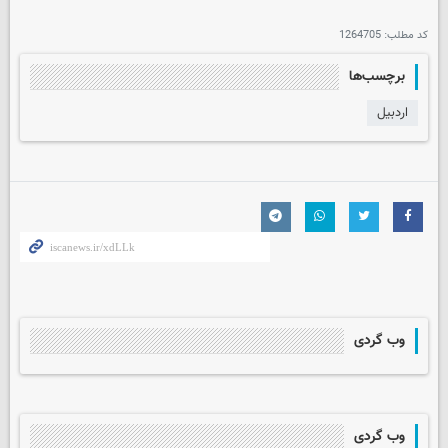
کد مطلب:
1264705
برچسب‌ها
اردبیل
وب گردی
وب گردی