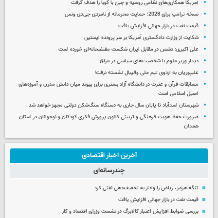
آمریکا همکاری‌های نظامی روسیه و چین با کوبا را هدف گرفت
نسخه ترامپ برای 2028؛ حمایت محرمانه از نامزدی جی‌دی ونس
قیمت نفت در بازار جهانی افزایش یافت
شکایت از وزارت دادگستری آمریکا بر سر پرونده اپستین
علی اکبری: دشمن در مقابل ایران شکست مفتضحانه‌ای خورده است
دیدار وزیر علوم با شخصیت‌های سیاسی در عراق
علیپوریان به اردوی تیم ملی والیبال نشسته نرفت!
مسابقات قرآن و عترت در دانشگاه آزاد بستری برای پیوند میان دانش مدرن و آموزه‌های
اصیل اسلامی است
شهرستان اسدآباد تا پایان سال جاری به دستگاه سنگ‌شکن دولتی مجهز خواهد شد
ضرورت حفظ هویت فرهنگی و تربیتی کانون پرورش فکری کودکان و نوجوانان در استان
همدان
آخرین اخبار اقتصادی
چندرسانه‌ای
تنگه هرمز، ریاض را وادار به تخفیف‌دهی نفتی کرد
قیمت نفت در بازار جهانی افزایش یافت
بررسی ضوابط افزایش اعتبار کالابرگ در نشست وزرای اقتصاد و کار