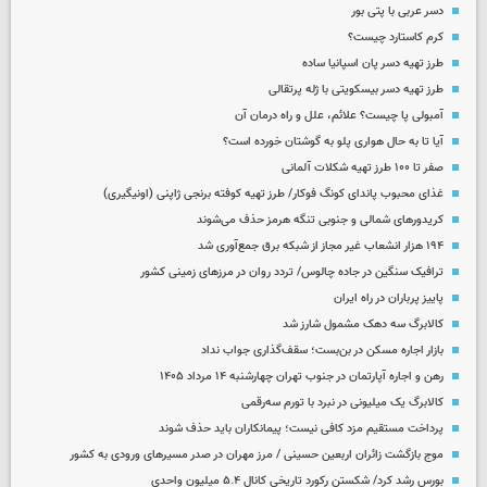
دسر عربی با پتی بور
کرم کاستارد چیست؟
طرز تهیه دسر پان اسپانیا ساده
طرز تهیه دسر بیسکویتی با ژله پرتقالی
آمبولی پا چیست؟ علائم، علل و راه درمان آن
آیا تا به حال هواری پلو به گوشتان خورده است؟
صفر تا ۱۰۰ طرز تهیه شکلات آلمانی
غذای محبوب پاندای کونگ فوکار/ طرز تهیه کوفته برنجی ژاپنی (اونیگیری)
کریدورهای شمالی و جنوبی تنگه هرمز حذف می‌شوند
۱۹۴ هزار انشعاب غیر مجاز از شبکه برق جمع‌آوری شد
ترافیک سنگین در جاده چالوس/ تردد روان در مرزهای زمینی کشور
پاییز پرباران در راه ایران
کالابرگ سه دهک مشمول شارز شد
بازار اجاره مسکن در بن‌بست؛ سقف‌گذاری جواب نداد
رهن و اجاره آپارتمان در جنوب تهران چهارشنبه ۱۴ مرداد ۱۴۰۵
کالابرگ یک میلیونی در نبرد با تورم سه‌رقمی
پرداخت مستقیم مزد کافی نیست؛ پیمانکاران باید حذف شوند
موج بازگشت زائران اربعین حسینی / مرز مهران در صدر مسیرهای ورودی به کشور
بورس رشد کرد/ شکستن رکورد تاریخی کانال ۵.۴ میلیون واحدی