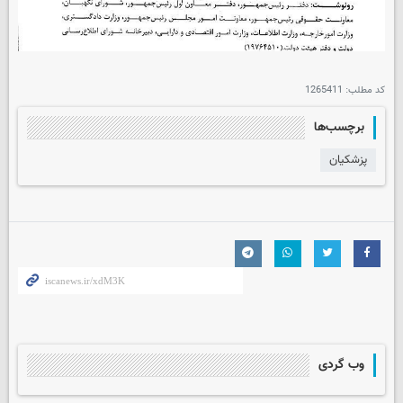
کد مطلب:
1265411
برچسب‌ها
پزشکیان
وب گردی