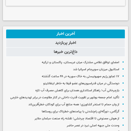
آخرین اخبار
اخبار پربازدید
داغ‌ترین خبرها
امضای توافق نظامی مشترک میان عربستان، پاکستان و ترکیه
استانبول میزبان سوپرجام اسپانیا شد
۱۷ تجاوز رژیم صهیونیستی به خاک سوریه در ۴۸ ساعت گذشته
دودستگی در میان فدراسیون‌های عضو فیفا به خاطر اینفانتینو
بازچرخانی آب؛ راهکار استانداری همدان برای کاهش مصرف آب تازه
تأکید امام جمعه بوشهر بر تقویت قدرت داخلی در کنار مقاومت در برابر تهدیدهای خارجی
از وان حمام تا استخر کشاورزی؛ همه منابع آب برای کودکان خطرآفرین‌اند
گرگاس، دورگه‌ای رام‌نشدنی با پیامدهای خطرناک برای روستاها
از هوش مصنوعی تا اقتصاد چرخشی؛ نقشه راه صنعت مبلمان ملایر
وحدت ملی جبهه اصلی نبرد در عصر حاضر