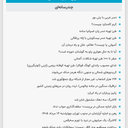
چندرسانه‌ای
دسر عربی با پتی بور
کرم کاستارد چیست؟
طرز تهیه دسر پان اسپانیا ساده
طرز تهیه دسر بیسکویتی با ژله پرتقالی
آمبولی پا چیست؟ علائم، علل و راه درمان آن
آیا تا به حال هواری پلو به گوشتان خورده است؟
صفر تا ۱۰۰ طرز تهیه شکلات آلمانی
غذای محبوب پاندای کونگ فوکار/ طرز تهیه کوفته برنجی ژاپنی (اونیگیری)
کریدورهای شمالی و جنوبی تنگه هرمز حذف می‌شوند
۱۹۴ هزار انشعاب غیر مجاز از شبکه برق جمع‌آوری شد
ترافیک سنگین در جاده چالوس/ تردد روان در مرزهای زمینی کشور
پاییز پرباران در راه ایران
کالابرگ سه دهک مشمول شارز شد
بازار اجاره مسکن در بن‌بست؛ سقف‌گذاری جواب نداد
رهن و اجاره آپارتمان در جنوب تهران چهارشنبه ۱۴ مرداد ۱۴۰۵
کالابرگ یک میلیونی در نبرد با تورم سه‌رقمی
پرداخت مستقیم مزد کافی نیست؛ پیمانکاران باید حذف شوند