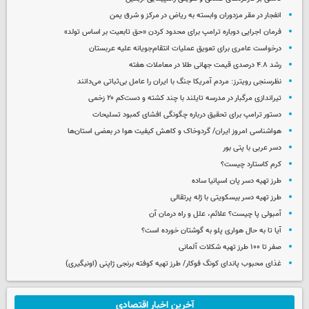
انفجار در مقر مزدوران وابسته به ریاض در مرکز و شرق یمن
فرمان اجرایی دوباره ترامپ برای محدود کردن «حق تابعیت بر اساس تولد»
درخواست عامری برای تعویق عملیات انتقام‌جویانه علیه عربستان
رشد ۴.۸ درصدی قیمت جهانی طلا در معاملات هفته
نظرسنجی رویترز: مردم آمریکا جنگ با ایران را عامل بی‌ثباتی می‌دانند
تیراندازی مرگبار در مدرسه‌ تایلند با چند کشته و دست‌کم ۲۰ زخمی
دستور ترامپ برای تحقیق درباره چگونگی افشای کمبود تسلیحات
هواشناسی امروز ایران/ گردوخاک و کاهش کیفیت هوا در بعضی استان‌ها
دسر عربی با پتی بور
کرم کاستارد چیست؟
طرز تهیه دسر پان اسپانیا ساده
طرز تهیه دسر بیسکویتی با ژله پرتقالی
آمبولی پا چیست؟ علائم، علل و راه درمان آن
آیا تا به حال هواری پلو به گوشتان خورده است؟
صفر تا ۱۰۰ طرز تهیه شکلات آلمانی
غذای محبوب پاندای کونگ فوکار/ طرز تهیه کوفته برنجی ژاپنی (اونیگیری)
آخرین اخبار اقتصادی