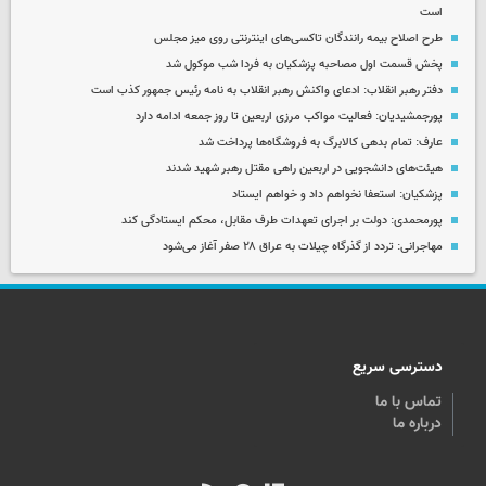
است
طرح اصلاح بیمه رانندگان تاکسی‌های اینترنتی روی میز مجلس
پخش قسمت اول مصاحبه پزشکیان به فردا شب موکول شد
دفتر رهبر انقلاب: ادعای واکنش رهبر انقلاب به نامه رئیس جمهور کذب است
پورجمشیدیان: فعالیت مواکب مرزی اربعین تا روز جمعه ادامه دارد
عارف: تمام بدهی کالابرگ به فروشگاه‌ها پرداخت شد
هیئت‌های دانشجویی در اربعین راهی مقتل رهبر شهید شدند
پزشکیان: استعفا نخواهم داد و خواهم ایستاد
پورمحمدی: دولت بر اجرای تعهدات طرف مقابل، محکم ایستادگی کند
مهاجرانی: تردد از گذرگاه چیلات به عراق ۲۸ صفر آغاز می‌شود
دسترسی سریع
تماس با ما
درباره ما