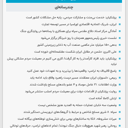
چندرسانه‌ای
پزشکیان: خدمت بی‌منت و مشارکت مردمی، پایه حل مشکلات کشور است
ایران، شریک اتحادیه اقتصادی اوراسیا در مسیر توسعه تجارت
آمادگی مرکز اسناد دفاع مقدس سپاه برای همکاری با رسانه‌ها در روایتگری جنگ
نشست خبری رئیس‌جمهور همزمان با روز خبرنگار برگزار می‌شود
بدهی ۱۵۰ میلیارد متر مکعبی صنعت آب به ذخایر زیرزمینی کشور
علی اکبری: دشمن در مقابل ایران شکست مفتضحانه‌ای خورده است
پزشکیان: باید افراد کارآمدتر را به کار گرفت/ کاری می کنیم در معیشت مردم مشکلی پیش
نیاید
پاسخ قالیباف به ترامپ: واقعیت‌ها را بپذیرید و به تعهدات خود عمل کنید
ربیعی: دلسوزان ایران معتقدند مسیر درست راهبرد وفاق باید ادامه یابد
وزارت اطلاعات: ۲۱ عامل موساد و ۴ عضو باندهای مسلح بازداشت شدند
روایت پزشکیان از اقدامات دولت برای معیشت مردم امشب منتشر می‌شود
ارتش کاملا آماده است
وضعیت سه خلبان عملیات حمله به العدید هنوز مشخص نیست
سپاه: ۸ شرور مسلح شاخص و مرتبط با گروهک‌های تروریستی دستگیر شدند
میراث مشروطه، اتکا به ساختارهای بومی برای خنثی‌سازی توطئه‌های بیگانه است
روحانی: رهبر شهید هیچ‌وقت دنبال جنگ نبودند/ تمام ادعاهای ترامپ، حرف‌های توخالی