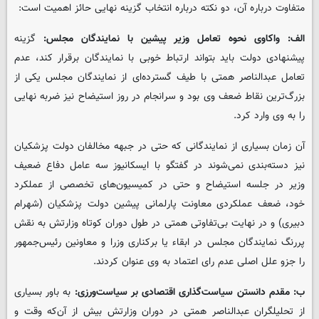
متفاوت درباره آن، دو نکته درباره انتخاب گزینه نهایی حائز اهمیت است:
الف: واکاوی نحوه تعامل وزیر پیشین با نمایندگان مجلس:
گزینه
پیشنهادی دولت باید بتواند ارتباط خوبی با نمایندگان برقرار کند، عدم
تعامل عبدالناصر همتی با طیف گسترده‌ای از نمایندگان مجلس یکی از
بزرگ‌ترین نقاط ضعف وی بود و سرانجام در روز استیضاح نیز ضربه نهایی
را به وی وارد کرد.
آن زمان بسیاری از نمایندگانی که حتی در جبهه مخالفان دولت پزشکیان
نیز دسته‌بندی نمی‌شوند در گفتگو با ایسکانیوز سه عامل دفاع ضعیف
وزیر در جلسه استیضاح و حتی در کمیسیون‌های تخصصی از عملکرد
خود، ضعف عملکردی معاونت پارلمانی پیشین دولت پزشکیان (شهرام
دبیری) و در نهایت بی‌تفاوتی همتی در طول دوران کوتاه وزارتش به نقش
پررنگ نمایندگان مجلس در ابقاء یا برکناری وزرا و معاونین رئیس‌جمهور
را جزو علل اصلی عدم رای اعتماد به وی عنوان کردند.
ب: مقدم دانستن سیاست‌گذاری اقتصادی بر سیاست‌ورزی:
به باور بسیاری
از تحلیلگران عبدالناصر همتی در دوران وزارتش بیش از آن‌که وقت و