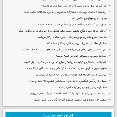
چرا قبوض برق برخی مشترکان افزایش چند برابری داشت؟
پزشکیان: خدمت بی‌منت و مشارکت مردمی، پایه حل مشکلات کشور است
بیفوما در پرسپولیس ماندنی شد
ایران، شریک اتحادیه اقتصادی اوراسیا در مسیر توسعه تجارت
آمادگی مرکز اسناد دفاع مقدس سپاه برای همکاری با رسانه‌ها در روایتگری جنگ
نشست خبری رئیس‌جمهور همزمان با روز خبرنگار برگزار می‌شود
هشدار اطلاعاتی آمریکا: روسیه شاید به ناتو حمله کند
یمن به عربستان: تمام جهان را هم بسیج کنی فایده‌ای برایت نخواهد داشت
حملات پهپادی و شهپادی اوکراین علیه روسیه
انصارالله: پاکستان و ترکیه به پوششی برای تجاوزات عربستان تبدیل نشوند
نتایج آزمون مدارس سمپاد اعلام شد/ ثبت‌نام پذیرفته‌شدگان از ۱۹ مرداد
ارزپاشی دولت آمریکا هم جواب نداد؛ ین ژاپن دوباره در سراشیبی
بحران در راه‌آهن انگلیس ادامه دارد؛ پیامدهای قطعی 90 ثانیه‌ای برق
هشدار سرمربی پرسپولیس به جاسوس تیم
ترامپ سوئیس را تهدید کرد؛ با یک امضا اقتصادتان را به هم می‌ریزم
بدهی ۱۵۰ میلیارد متر مکعبی صنعت آب به ذخایر زیرزمینی کشور
آخرین اخبار سیاست