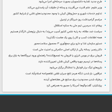
طرح جدید تغذیه دانشجویان بصورت مرحله‌ای اجرا می‌شود
وزیر علوم: علم قدرت می‌آفریند و رسانه از حقیقت آن پاسداری می‌کند
تداوم خدمات شهری و حمل‌ونقل کیش با وجود محدودیت‌های ناشی از شرایط کشور
مراسم گرامیداشت روز خبرنگار در اردبیل
پیغام تند سرمربی تیم ملی به ستاره استقلال
سیاست ضد مقاله، به رتبه علمی کشور آسیب می‌زند/ به دنبال پژوهش اثرگذار هستیم
همه اطلاعات کسب‌ و کار را روی یک هاست نگذارید!
دستور سازمان غذا و دارو برای جمع‌آوری ۳ محصول سلامت‌محور
دکتر رنجبر: رسانه یکی از ارکان اصلی حکمرانی و امنیت ملی است
فروش برق در بورس انرژی یا فروش به تجمیع‌کننده؟ راهنمای ورود نیروگاه‌ها به بازار برق
رسانه‌ها در ترسیم چهره واقعی کیش نقش تعیین‌کننده دارند
بازی‌های لیگ برتر فوتبال با تماشاگر برگزار می‌شود
عراقچی: باز شدن تنگه هرمز تابع جبران نقض تفاهم‌نامه اسلام‌آباد است
برطرف شدن محدودیت‌ برق صنایع طی هفته‌های آینده
پزشکیان: گفت‌وگوها آمریکا را مجبور به همراهی کرد