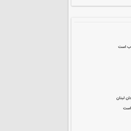
کذب است
ان لبنان
 است