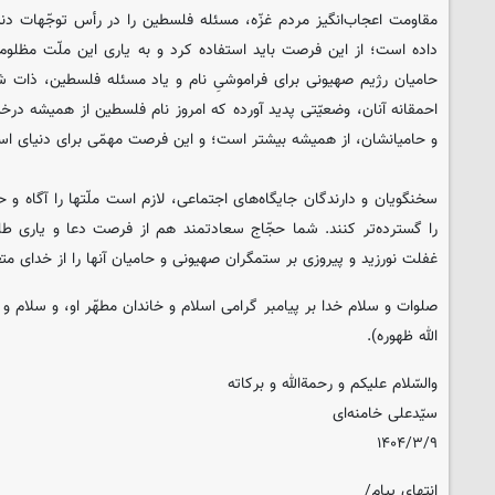
مقاومت اعجاب‌انگیز مردم غزّه، مسئله فلسطین را در رأس توجّهات دنی
داده است؛ از این فرصت باید استفاده کرد و به یاری این ملّت مظلو
حامیان رژیم صهیونی برای فراموشیِ نام و یاد مسئله فلسطین، ذات 
احمقانه‌ آنان، وضعیّتی پدید آورده که امروز نام فلسطین از همیشه درخ
و حامیانشان، از همیشه بیشتر است؛ و این فرصت مهمّی برای دنیای اس
سخنگویان و دارندگان جایگاه‌های اجتماعی، لازم است ملّتها را آگاه و
را گسترده‌تر کنند. شما حجّاج سعادتمند هم از فرصت دعا و یاری ط
غفلت نورزید و پیروزی بر ستمگران صهیونی و حامیان آنها را از خدای م
صلوات و سلام خدا بر پیامبر گرامی اسلام و خاندان مطهّر او، و سلام و 
الله ظهوره).
والسّلام علیکم و رحمة‌الله و برکاته
سیّدعلی خامنه‌ای
۱۴۰۴/۳/۹
انتهای پیام/