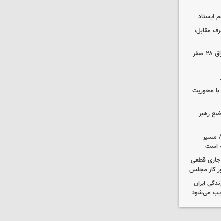
م ایستاد
رف مقابل،
مهاجرانی: تردد از گذرگاه چیلات به عراق ۲۸ صفر
ن با محوریت
اضع رهبر
م/ مسیر
ت است
ل جاری قطعی
ر کار مجلس
دگی ایران
یب می‌شود