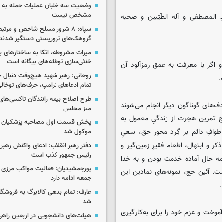
وضعیت سه خلبان عملیات حمله به ا
مشخص نیست
دٍ المصطفی و آله الطّیّبین و صحبه
سپاه: ۸ شرور مسلح شاخص و مرتبط
گروهک‌های تروریستی دستگیر شدند
میراث مشروطه، اتکا به ساختارهای ب
خنثی‌سازی توطئه‌های بیگانه است
اگر با معرفت به عمق رمزآلود آن
روحانی: رهبر شهید هیچ‌وقت دنبال ج
.
تمام ادعاهای ترامپ، حرف‌های توخا
طرح اصلاح بیمه رانندگان تاکسی‌های 
‌های گوناگون دیگر انجام می‌شوند
میز مجلس
ج تمرین هجرت از زندگیِ معمول به
پخش قسمت اول مصاحبه پزشکیان ب
افِ دائم بر گِرد محور حق، سعیِ
موکول شد
کر و ابتهال، اطعام فقیرِ زمین‌گیر و
دفتر رهبر انقلاب: ادعای واکنش رهبر 
رئیس جمهور کذب است
همه حال آماده خدمت بودن و به خدا
پورجمشیدیان: فعالیت مواکب مرزی ار
. آئین حج، نمونه‌های نمادین این
جمعه ادامه دارد
عارف: تمام بدهی کالابرگ به فروشگاه
شد
آموخت و عزم خود را برای به‌کارگیری
هیئت‌های دانشجویی در اربعین راهی