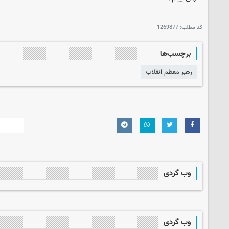
کد مطلب:
1269877
برچسب‌ها
رهبر معظم انقلاب
وب گردی
وب گردی