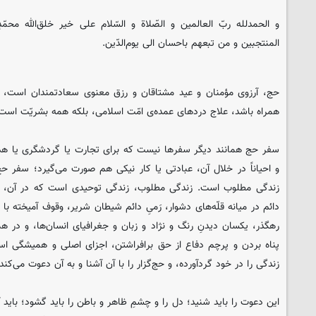
و الحمدلله ربّ العالمین و الصّلاة و السّلام علی خیر خلق‌الله محمّ
المنتجبین و من تبعهم باحسان الی یوم‌الدّین.
حج، آرزوی مؤمنان و عید مشتاقان و رزق معنوی سعادتمندان است، و 
همراه باشد، علاج دردهای عمده‌ی امّت اسلامی، بلکه همه بشریّت است
سفر حج همانند دیگر سفرها نیست که برای تجارت یا گردشگری یا هدف
و احیاناً در خلال آن، عبادتی یا کار نیکی هم صورت می‌گیرد؛ سفر ح
زندگی مطلوب است. زندگی مطلوب، زندگی توحیدی است که در آن، طو
دائم در میانه قلّه‌های دشوار، رَمیِ دائم شیطان شریر، وقوف آمیخته با ذ
رهگذر، یکسان دیدنِ رنگ و نژاد و زبان و جغرافیای انسان‌ها، و در 
پناه بردن و پرچم دفاع از حق برافراشتن، اجزای اصلی و همیشگی است
زندگی را در خود گردآورده، و حج‌گزار را با آن آشنا و به آن دعوت می‌کند.
این دعوت را باید شنید؛ دل را و چشمِ ظاهر و باطن را باید گشود؛ باید 