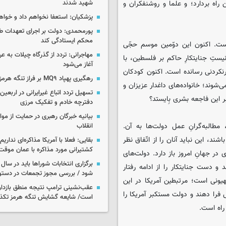
راه بردارد؛ و علما و روشنفکران و
شهید شدند
پزشکیان: استعفا نخواهم داد و خواه
پورمحمدی: دولت بر اجرای تعهدات ط
محکم ایستادگی کند
است. اکنون این دوّمین موسم حجّی
ستِ جنایتکارِ حاکم بر فلسطین، با
آغاز می‌شود
ورنکردنی رسانده است. اکنون کودکان
رهگیری پهپاد MQ۹ بر فراز تنگه هرمز
وند؛ خانواده‌های داغدار عزیزان و
تسهیل تردد اتباع غیرایرانی در اربعی
ر این فاجعه‌ بشری بِایستد؟
دفترچه خادم و تفکیک مرزی
بیانیه خبرگان رهبری در حمایت از مو
طالبه‌گرانِ عمل دولت‌ها به آن.
انقلاب
، این نباید آنان را از اتّفاق نظر
بقایی: فعلا با آمریکا مذاکره‌ای نداری
کشتیرانی مورد مذاکره با عمان موق
ر جهانِ امروز باز دارد. دولت‌های
برگزاری انتخابات شوراها باید در سا
و دست جنایتکار را از ادامه رفتار
شود / بررسی مجوز تجمعات در دستو
یونی است؛ مرتبطین آمریکا در این
عقب‌نشینی ترامپ نتیجه منطق بازدارن
فرا دهند و دولت مستکبر آمریکا را
است/ شایعه گشایش تنگه هرمز تکذ
 راه است.