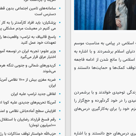
آمریکا را بازداشت کرد
سامانه‌های تامین اجتماعی بدون قطع
دسترس است
پزشکیان: باید افراد کارآمدتر را به کار
می کنیم در معیشت مردم مشکلی پی
پاسخ قالیباف به ترامپ: واقعیت‌ها را 
ب اسلامی در پیامی به مناسبت موسم
تعهدات خود عمل کنید
یای اسلام برشمردند و با اشاره به
وزیر علوم: تجربه ایران در توسعه آم
اختیار عراق قرار می‌گیرد
سلامی را مانع شدن از ادامه فاجعه
کریدورهای شمالی و جنوبی تنگه هر
توقف کمک‌ها و حمایت‌ها دانستند و
می‌شوند
ضربه مغزی بیش از ۷۰۰ 
ایران
ندگی توحیدی خواندند و با برشمردن
لفاظی جدید ترامپ علیه ایران
ی را در خود گردآورده و حج‌گزار را
آمریکا تحریم‌های جدیدی علیه کوبا اع
زم خود را برای به‌کارگیری درس‌های
افزایش سطح آماده‌باش نظامی و امنی
رقم فسخ قرارداد رضاییان با استقلال
۱۰۰میلیون تومان!
یری درس‌های حج دانستند و با اشاره
حزب‌الله خواستار توقف مذاکرات با رژ