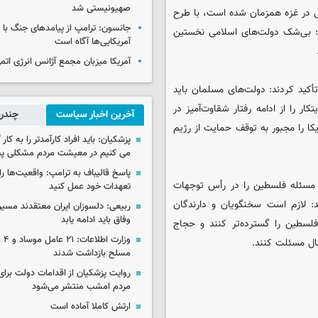
صهیونیستی شد
 در غزه همزمان شده است، با طرح
جانسون: ترامپ از پیامدهای جنگ با ای
د: بی‌شک دولت‌های اسلامی نخستین
آمریکایی‌ها آگاه است
آمریکا میزبان مجمع آژانس انرژی اتم
أکید کردند: دولت‌های مسلمان باید
 را از ادامه رفتار شقاوت‌آمیز در
آخرین اخبار سیاست
چندرس
کا را مجبور به توقف حمایت از رژیم
پزشکیان: باید افراد کارآمدتر را به کار
می کنیم در معیشت مردم مشکلی پی
پاسخ قالیباف به ترامپ: واقعیت‌ها را 
ه، مسئله فلسطین را در رأس توجهات
تعهدات خود عمل کنید
: لازم است سخنگویان و دارندگان
ربیعی: دلسوزان ایران معتقدند مسیر
وفاق باید ادامه یابد
فلسطین را گسترده‌تر کنند و حجاج
وزار
عال مسئلت کنند.
مسلح بازداشت شدند
روایت پزشکیان از اقدامات دولت بر
مردم امشب منتشر می‌شود
ارتش کاملا آماده است