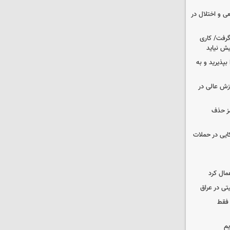
ی و اختلال در
 گرفت/ کاری
ش نیاید
بپذیرید و به
وزش عالی در
مز حذف
نظامی آمریکایی در حملات
مال کرد
تی در عراق
 فقط
یم