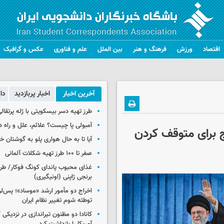
اقتصاد
ورزش
فرهنگ و هنر
بین الملل
علم و فناوری
عکس و گرافیک
آخرین اخبار
اخبار پربازدید
دا
طرز تهیه دسر بیسکویتی با ژله پرتقال
آمبولی پا چیست؟ علائم، علل و راه د
ج برای متوقف کردن
آیا تا به حال هواری پلو به گوشتان 
صفر تا ۱۰۰ طرز تهیه شکلات آلمانی
غذای محبوب پاندای کونگ فوکار/ طرز
برنجی ژاپنی (اونیگیری)
اخراج دو مأمور ارشد «موساد»؛ پس‌
توطئه شوم تغییر نظام ایران
کانادا دو مظنون تیراندازی در نزدیکی