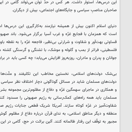
این درس‌ها، استوار داشت. هر کس در حدّ توان می‌تواند گامی در این 
صاحبان مناصبِ سیاسی و جایگاه‌های اجتماعی، بیش از دیگران.
دنیای اسلام اکنون بیش از همیشه نیازمند به‌کارگیری این درس‌ها 
است که همزمان با فجایع غزّه و غرب آسیا برگزار می‌شود. باند صهیونی
قساوتی بهت‌آور و شقاوت و شرارتی بی‌نظیر، فاجعه غزّه را به نقطه با
فلسطینی، فراتر از بمب و گلوله و موشک، با تشنگی و گرسنگی کشته می‌ش
جوانان و پدران و مادران، روزبه‌روز افزایش می‌یابد؛ چه کسی باید در براب
بی‌شک دولت‌های اسلامی، نخستین مخاطب این تکلیفند و ملّت‌ها، م
دولت‌های مسلمان شاید در مسائل گوناگونی دچار اختلاف نظر سیاسی باشند
و همکاری در ماجرای سهمگین غزّه و دفاع از مظلوم‌ترین مجموعه بشری د
مسلمان باید همه راه‌های کمک‌رسانی به رژیم صهیونی را مسدود کنند 
شقاوت‌آمیز در غزّه کوتاه سازند. آمریکا شریک قطعی جنایات رژیم صه
منطقه و دیگر مناطق اسلامی، به ندای قرآن درباره دفاع از مظلوم گوش 
مجبور به توقّف این رفتار ظالمانه کنند. آئین برائت در حج، گامی در این