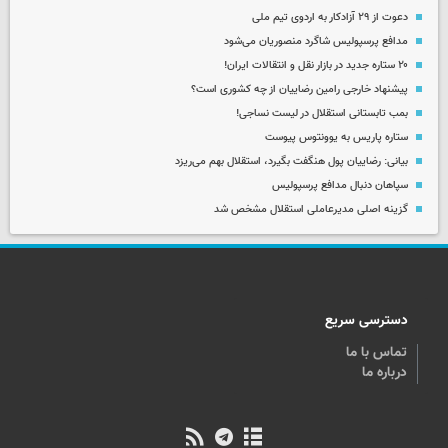
دعوت از ۲۹ آزادکار به اردوی تیم ملی
مدافع پرسپولیس شاگرد منصوریان می‌شود
۲۰ ستاره جدید در بازار نقل و انتقالات ایران!
پیشنهاد خارجی رامین رضاییان از چه کشوری است؟
بمب تابستانی استقلال در لیست نساجی!
ستاره پاریس به یوونتوس پیوست
بیانی: رضاییان پول هنگفت بگیرد، استقلال بهم می‌ریزد
سپاهان دنبال مدافع پرسپولیس
گزینه اصلی مدیرعاملی استقلال مشخص شد
دسترسی سریع
تماس با ما
درباره ما