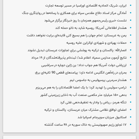
ایران، شریک اتحادیه اقتصادی اوراسیا در مسیر توسعه تجارت
آمادگی مرکز اسناد دفاع مقدس سپاه برای همکاری با رسانه‌ها در روایتگری جنگ
نشست خبری رئیس‌جمهور همزمان با روز خبرنگار برگزار می‌شود
هشدار اطلاعاتی آمریکا: روسیه شاید به ناتو حمله کند
یمن به عربستان: تمام جهان را هم بسیج کنی فایده‌ای برایت نخواهد داشت
حملات پهپادی و شهپادی اوکراین علیه روسیه
انصارالله: پاکستان و ترکیه به پوششی برای تجاوزات عربستان تبدیل نشوند
نتایج آزمون مدارس سمپاد اعلام شد/ ثبت‌نام پذیرفته‌شدگان از ۱۹ مرداد
ارزپاشی دولت آمریکا هم جواب نداد؛ ین ژاپن دوباره در سراشیبی
بحران در راه‌آهن انگلیس ادامه دارد؛ پیامدهای قطعی 90 ثانیه‌ای برق
هشدار سرمربی پرسپولیس به جاسوس تیم
ترامپ سوئیس را تهدید کرد؛ با یک امضا اقتصادتان را به هم می‌ریزم
بدهی ۱۵۰ میلیارد متر مکعبی صنعت آب به ذخایر زیرزمینی کشور
تنگه هرمز، ریاض را وادار به تخفیف‌دهی نفتی کرد
امضای توافق نظامی مشترک میان عربستان، پاکستان و ترکیه
استانبول میزبان سوپرجام اسپانیا شد
۱۷ تجاوز رژیم صهیونیستی به خاک سوریه در ۴۸ ساعت گذشته