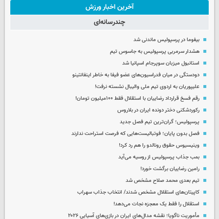
آخرین اخبار ورزش
چندرسانه‌ای
بیفوما در پرسپولیس ماندنی شد
هشدار سرمربی پرسپولیس به جاسوس تیم
استانبول میزبان سوپرجام اسپانیا شد
دودستگی در میان فدراسیون‌های عضو فیفا به خاطر اینفانتینو
علیپوریان به اردوی تیم ملی والیبال نشسته نرفت!
رقم فسخ قرارداد رضاییان با استقلال فقط ۱۰۰میلیون تومان!
رکوردشکنی دختر دونده ایران در بلاروس
پرسپولیس؛ گران‌ترین تیم فصل جدید
فصل بدون پایان؛ فوتبالیست‌هایی که فرصت استراحت ندارند
وینیسیوس حقوق رونالدو را هم رد کرد!
بمب جذاب پرسپولیس از روسیه می‌آید
رامین رضاییان برگشت خورد!
تیم بعدی محمد صلاح مشخص شد
کاپیتان‌های استقلال مشخص شدند/ انتخاب جذاب سهراب
استقلال را فقط یک معجزه نجات می‌دهد!
مأموریت ناگویا؛ نقشه مدال‌های ایران در بازی‌های آسیایی ۲۰۲۶