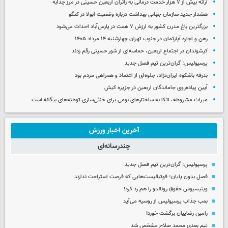
ارائه بیش از ۷ هزار خدمت درمانی به زائران اربعین حسینی در مرز چذابه
هشدار جدید سازمان جهانی بهداشت درباره وضعیت ابولا در کنگو
بزرگترین باغ مدرن کشور به ارزش ۷ همت در پارس‌آباد احداث می‌شود
رهن و اجاره آپارتمان در جنوب تهران چهارشنبه ۱۴ مرداد ۱۴۰۵
کیشوندان در اجتماع اربعین، حماسه‌ای از شور حسینی رقم زدند
پرسپولیس؛ گران‌ترین تیم فصل جدید
بدرقه باشکوه ایران‌نژاد، جلوه‌ای از اعتماد و همراهی مردم بود
آیین پیاده‌روی جاماندگان اربعین در جزیره کیش
میراث مشروطه، اتکا به ساختارهای بومی برای خنثی‌سازی توطئه‌های بیگانه است
آخرین اخبار ورزش
چندرسانه‌ای
پرسپولیس؛ گران‌ترین تیم فصل جدید
فصل بدون پایان؛ فوتبالیست‌هایی که فرصت استراحت ندارند
وینیسیوس حقوق رونالدو را هم رد کرد!
بمب جذاب پرسپولیس از روسیه می‌آید
رامین رضاییان برگشت خورد!
تیم بعدی محمد صلاح مشخص شد