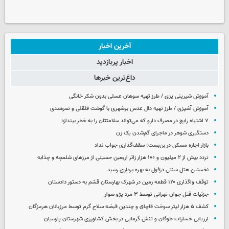
آخرین اخبار
اخبار پربازدید
داغ‌ترین خبرها
آموزش شیرینی پزی / طرز تهیه سوهان عسلی بدون شکر خانگی
آموزش آشپزی / طرز تهیه دال عدس بوشهری با گوشت قلقلی و تمرهندی
۷ اشتباه رایج در مصرف دارو که می‌تواند سلامتتان را به خطر بیندازد
دستگیری شوهر در ماجرای گم‌شدن یک زن
بازار اجاره مسکن در بن‌بست؛ سقف‌گذاری جواب نداد
تردد بیش از ۲ میلیون و ۱۰۰ هزار زائر اربعین حسینی از مرزهای شلمچه و چذابه
نخستین هتل سنتی دزفول به بهره برداری رسید
توقف واگذاری ۱۲۰ قطعه زمین در شهرک بهارستان قشم به دستور دادستان
جزئیات قتل جوان تهرانی توسط ۳ مرد پژو سوار
کشف ۵ هزار لیتر سوخت قاچاق و چندین قبضه سلاح گرم توسط مرزبانان هرمزگان
ارزیابی خسارات طوفان و تنش گرمایی در بخش کشاورزی شهرستان پارسیان