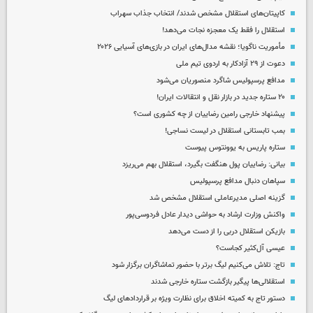
کاپیتان‌های استقلال مشخص شدند/ انتخاب جذاب سهراب
استقلال را فقط یک معجزه نجات می‌دهد!
مأموریت ناگویا؛ نقشه مدال‌های ایران در بازی‌های آسیایی ۲۰۲۶
دعوت از ۲۹ آزادکار به اردوی تیم ملی
مدافع پرسپولیس شاگرد منصوریان می‌شود
۲۰ ستاره جدید در بازار نقل و انتقالات ایران!
پیشنهاد خارجی رامین رضاییان از چه کشوری است؟
بمب تابستانی استقلال در لیست نساجی!
ستاره پاریس به یوونتوس پیوست
بیانی: رضاییان پول هنگفت بگیرد، استقلال بهم می‌ریزد
سپاهان دنبال مدافع پرسپولیس
گزینه اصلی مدیرعاملی استقلال مشخص شد
واکنش وزارت ارشاد به حواشی دیدار عادل فردوسی‌پور
بازیکن استقلال دربی را از دست می‌دهد
عیسی آل‌کثیر کجاست؟
تاج: تلاش می‌کنیم لیگ برتر با حضور تماشاگران برگزار شود
استقلالی‌ها پیگیر بازگشت ستاره خارجی شدند
دستور تاج به کمیته اخلاق برای نظارت ویژه بر قراردادهای لیگ