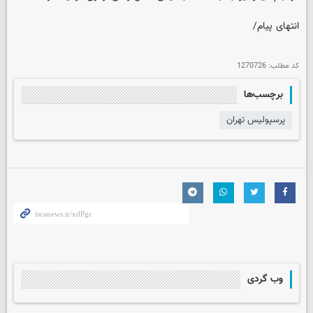
انتهای پیام/
کد مطلب:
1270726
برچسب‌ها
پرسپولیس تهران
وب گردی