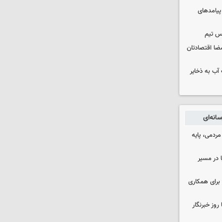
 پیامدهای
س تیم
ضا اقتصادتان
عت آب به ذخایر
انه‌ای
ردمی، پایه
ا در مسیر
برای همکاری
وز خبرنگار