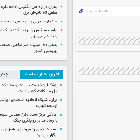
بحران در راه‌آهن انگلیس ادامه دارد؛
قطعی 90 ثانیه‌ای برق
هشدار سرمربی پرسپولیس به جاسو
ترامپ سوئیس را تهدید کرد؛ با یک ام
را به هم می‌ریزم
بدهی ۱۵۰ میلیارد متر مکعبی صن
زیرزمینی کشور
آخرین اخبار سیاست
چندرس
پزشکیان: خدمت بی‌منت و مشارکت م
حل مشکلات کشور است
ایران، شریک اتحادیه اقتصادی اوراسی
توسعه تجارت
آمادگی مرکز اسناد دفاع مقدس سپاه 
با رسانه‌ها در روایتگری جنگ
نشست خبری رئیس‌جمهور همزمان با ر
برگزار می‌شود