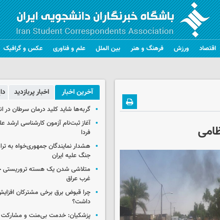
اقتصاد
ورزش
فرهنگ و هنر
بین الملل
علم و فناوری
عکس و گرافیک
آخرین اخبار
اخبار پربازدید
دا
گربه‌ها شاید کلید درمان سرطان در ا
آغاز ثبت‌نام‌ آزمون کارشناسی ارشد ع
ظامی
فردا
هشدار نمایندگان جمهوری‌خواه به ترا
جنگ علیه ایران
متلاشی شدن یک هسته تروریستی خ
غرب عراق
چرا قبوض برق برخی مشترکان افزایش 
داشت؟
پزشکیان: خدمت بی‌منت و مشارکت م