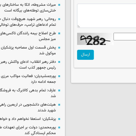
میراث مشروطه، اتکا به ساختارهای ب
خنثی‌سازی توطئه‌های بیگانه است
روحانی: رهبر شهید هیچ‌وقت دنبال ج
تمام ادعاهای ترامپ، حرف‌های توخا
طرح اصلاح بیمه رانندگان تاکسی‌های 
میز مجلس
پخش قسمت اول مصاحبه پزشکیان ب
موکول شد
ارسال
دفتر رهبر انقلاب: ادعای واکنش رهبر 
رئیس جمهور کذب است
پورجمشیدیان: فعالیت مواکب مرزی ار
جمعه ادامه دارد
عارف: تمام بدهی کالابرگ به فروشگاه
شد
هیئت‌های دانشجویی در اربعین راهی
شهید شدند
پزشکیان: استعفا نخواهم داد و خواه
پورمحمدی: دولت بر اجرای تعهدات ط
محکم ایستادگی کند