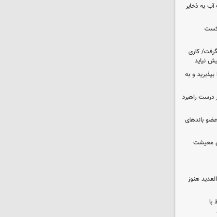
عت آب به ذخایر
شکست
 گرفت/ کاری
ش نیاید
بپذیرید و به
 درست راهبرد
ت اطلاعات: ۲۱ عامل موساد و ۴ عضو باندهای
ای معیشت
لعدید هنوز
 با