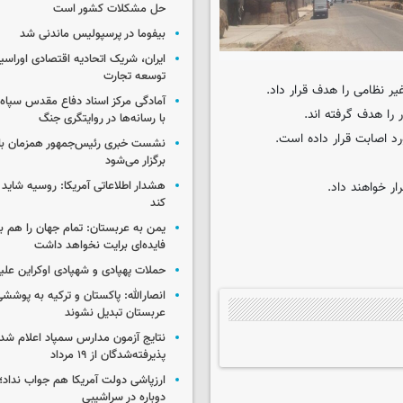
حل مشکلات کشور است
بیفوما در پرسپولیس ماندنی شد
ایران، شریک اتحادیه اقتصادی اوراسی
توسعه تجارت
ر نظامی را هدف قرار داد.
آمادگی مرکز اسناد دفاع مقدس سپاه 
را هدف گرفته اند.
با رسانه‌ها در روایتگری جنگ
د اصابت قرار داده است.
نشست خبری رئیس‌جمهور همزمان با ر
برگزار می‌شود
ر خواهند داد.
هشدار اطلاعاتی آمریکا: روسیه شاید ب
کند
یمن به عربستان: تمام جهان را هم 
فایده‌ای برایت نخواهد داشت
حملات پهپادی و شهپادی اوکراین علی
انصارالله: پاکستان و ترکیه به پوششی
عربستان تبدیل نشوند
نتایج آزمون مدارس سمپاد اعلام شد/
پذیرفته‌شدگان از ۱۹ مرداد
ارزپاشی دولت آمریکا هم جواب نداد؛ 
دوباره در سراشیبی