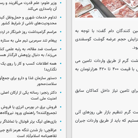
وزیر علوم: علم قدرت می‌آفریند و رس
آن پاسداری می‌کند
تداوم خدمات شهری و حمل‌ونقل کیش
محدودیت‌های ناشی از شرایط کشور
ین کنندگان دام گفت: با توجه به
مراسم گرامیداشت روز خبرنگار در اردب
افزایش حجم عرضه گوشت گوسفندی
پیغام تند سرمربی تیم ملی به ستاره 
سیاست ضد مقاله، به رتبه علمی کش
می‌زند/ به دنبال پژوهش اثرگذار هس
 تا ۲۲ درصد کسری گوشت منجمد و ۷ درصد گوشت گرم از طریق واردات تامین می
همه اطلاعات کسب‌ و کار را روی ی
شود، افزود: گوشت منجمد با ارز توافقی وارد می شود که براین اساس با قیمت ۴۰۰ تا ۴۲۰ هزارتومان به
نگذارید!
سلامت‌محور
برای تامین نیاز داخل کماکان سابق
دکتر رنجبر: رسانه یکی از ارکان اصلی
امنیت ملی است
فروش برق در بورس انرژی یا فروش 
نندگان دام از واردات و توزیع روزانه ۲۰۰ تن گوشت گرم تنظیم بازار طی روزهای آتی
تجمیع‌کننده؟ راهنمای ورود نیروگاه‌ها 
هستیم که باید از طریق واردات جبران
بازی‌های لیگ برتر فوتبال با تماشاگر ب
عراقچی: باز شدن تنگه هرمز تابع جب
تفاهم‌نامه اسلام‌آباد است