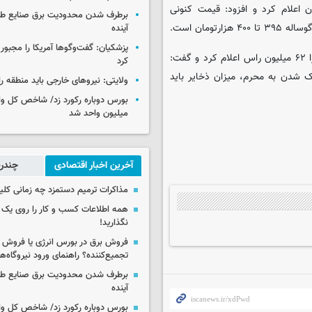
سبک ۳۰۰ هزارتومان و گوساله ۱۹۵ هزارتومان اعلام کرد و افزود: قیمت کنونی
برطرف شدن محدودیت‌ برق صنایع طی
آینده
پزشکیان: گفت‌وگوها آمریکا را مجبور
پوریان جمعیت کنونی دام سنگین را ۹ تا ۱۰ میلیون راس و دام سبک را ۶۲ میلیون راس اعلام کرد و گفت:
کرد
 هزارتن است که با نزدیک شدن به محرم، میزان ذخایر باید
ولایتی: نیروهای خارجی باید منطقه را
میلیون واحد شد
آخرین اخبار اقتصادی
چندرس
مذاکرات ترمیم دستمزد چه زمانی کلی
همه اطلاعات کسب‌ و کار را روی ی
نگذارید!
فروش برق در بورس انرژی یا فروش 
تجمیع‌کننده؟ راهنمای ورود نیروگاه‌ها 
برطرف شدن محدودیت‌ برق صنایع طی
آینده