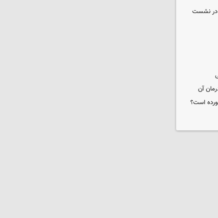
گ در نشست
ی
رمان آن
خورده است؟