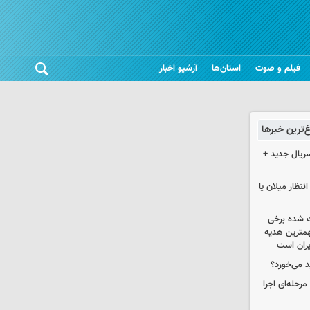
فیلم و صوت
استان‌ها
آرشیو اخبار
غ‌ترین خبرها
سریال جدید +
تظار میلان یا
 شده برخی
همترین هدیه‌
ایران است
د می‌خورد؟
حله‌ای اجرا