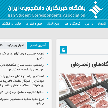
اقتصاد
ورزش
فرهنگ و هنر
بین الملل
علم و فناوری
عکس و گرافیک
آخرین اخبار
اخبار پربازدید
دا
شهاب حسینی و رعنا آزادی‌ور در یک 
عکس
ه‌های زنجیره‌ای
از انتخاب محمد صلاح شگفت‌زده‌ام/ ان
یوونتوس را داشتم، نه ترابزون
شمشادی: رشد در فضای مجازی باعث
خودشان را خبرنگار بدانند/ دلاوری: م
روز خبرنگار، اصلاح ساختار رسانه در 
مذاکرات ترمیم دستمزد چه زمانی کلی
طرح جدید تغذیه دانشجویان بصورت مر
می‌شود