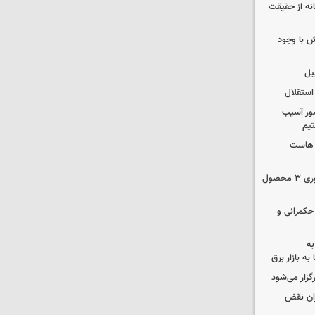
انه از حقیقت
 با وجود
یل
استقلال
ور آسیب
تیم
ک هاست
دستور سازمان غذا و دارو برای جمع‌آوری ۳ محصول
 حکمرانی و
به
به بازار برق
رگزار می‌شود
ران نقض