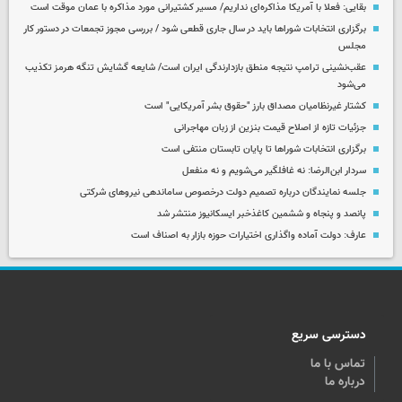
بقایی: فعلا با آمریکا مذاکره‌ای نداریم/ مسیر کشتیرانی مورد مذاکره با عمان موقت است
برگزاری انتخابات شوراها باید در سال جاری قطعی شود / بررسی مجوز تجمعات در دستور کار
مجلس
عقب‌نشینی ترامپ نتیجه منطق بازدارندگی ایران است/ شایعه گشایش تنگه هرمز تکذیب
می‌شود
کشتار غیرنظامیان مصداق بارز "حقوق بشر آمریکایی" است
جزئیات تازه از اصلاح قیمت بنزین از زبان مهاجرانی
برگزاری انتخابات شوراها تا پایان تابستان منتفی است
سردار ابن‌الرضا: نه غافلگیر می‌شویم و نه منفعل
جلسه نمایندگان درباره تصمیم دولت درخصوص ساماندهی نیروهای شرکتی
پانصد و پنجاه و ششمین کاغذخبر ایسکانیوز منتشر شد
عارف: دولت آماده واگذاری اختیارات حوزه بازار به اصناف است
دسترسی سریع
تماس با ما
درباره ما