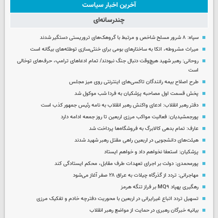
آخرین اخبار سیاست
چندرسانه‌ای
سپاه: ۸ شرور مسلح شاخص و مرتبط با گروهک‌های تروریستی دستگیر شدند
میراث مشروطه، اتکا به ساختارهای بومی برای خنثی‌سازی توطئه‌های بیگانه است
روحانی: رهبر شهید هیچ‌وقت دنبال جنگ نبودند/ تمام ادعاهای ترامپ، حرف‌های توخالی
است
طرح اصلاح بیمه رانندگان تاکسی‌های اینترنتی روی میز مجلس
پخش قسمت اول مصاحبه پزشکیان به فردا شب موکول شد
دفتر رهبر انقلاب: ادعای واکنش رهبر انقلاب به نامه رئیس جمهور کذب است
پورجمشیدیان: فعالیت مواکب مرزی اربعین تا روز جمعه ادامه دارد
عارف: تمام بدهی کالابرگ به فروشگاه‌ها پرداخت شد
هیئت‌های دانشجویی در اربعین راهی مقتل رهبر شهید شدند
پزشکیان: استعفا نخواهم داد و خواهم ایستاد
پورمحمدی: دولت بر اجرای تعهدات طرف مقابل، محکم ایستادگی کند
مهاجرانی: تردد از گذرگاه چیلات به عراق ۲۸ صفر آغاز می‌شود
رهگیری پهپاد MQ۹ بر فراز تنگه هرمز
تسهیل تردد اتباع غیرایرانی در اربعین با محوریت دفترچه خادم و تفکیک مرزی
بیانیه خبرگان رهبری در حمایت از مواضع رهبر انقلاب