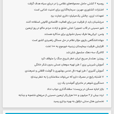
روسیه ۲ کشتی حامل محموله‌های نظامی را در دریای سیاه هدف گرفت
اعتبارات کشاورزی مهریز، سرمایه‌گذاری برای امنیت غذایی است
تعهدات ارزی، چالش یک‌میلیارد دلاری تجارت یزد
مرزنشینان باید از ظرفیت مرز برای فعالیت اقتصادی قانونی استفاده کنند
شور حسینی در قاب تصویر/ تجلی عشق و ارادت مردم ماکو در روز اربعین
ونس: ایرانی‌ها طرف بسیار دشواری برای مذاکره هستند
جهاددانشگاهی بازوی مؤثر نظام در حل مسائل راهبردی کشور است
افزایش ظرفیت بیمارستان زینبیه خورموج به ۱۰۰ تخت
کالابرگ سه دهک مشمول شارز شد
رویترز: هشدار صریح ایران خطر شروع جنگ را متوقف کرد
آموزش شیرینی پزی / طرز تهیه سوهان عسلی بدون شکر خانگی
آموزش آشپزی / طرز تهیه دال عدس بوشهری با گوشت قلقلی و تمرهندی
۷ اشتباه رایج در مصرف دارو که می‌تواند سلامتتان را به خطر بیندازد
دستگیری شوهر در ماجرای گم‌شدن یک زن
بازار اجاره مسکن در بن‌بست؛ سقف‌گذاری جواب نداد
تردد بیش از ۲ میلیون و ۱۰۰ هزار زائر اربعین حسینی از مرزهای شلمچه و چذابه
نخستین هتل سنتی دزفول به بهره برداری رسید