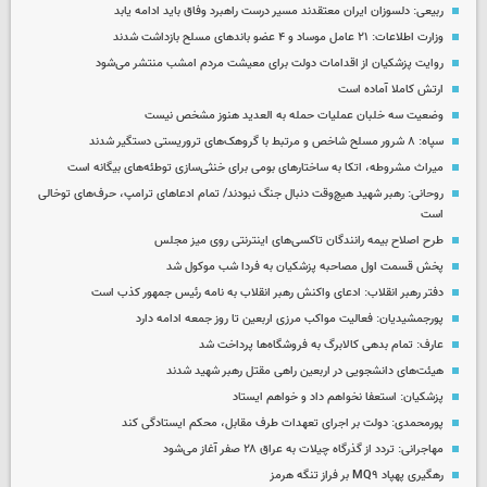
ربیعی: دلسوزان ایران معتقدند مسیر درست راهبرد وفاق باید ادامه یابد
وزارت اطلاعات: ۲۱ عامل موساد و ۴ عضو باندهای مسلح بازداشت شدند
روایت پزشکیان از اقدامات دولت برای معیشت مردم امشب منتشر می‌شود
ارتش کاملا آماده است
وضعیت سه خلبان عملیات حمله به العدید هنوز مشخص نیست
سپاه: ۸ شرور مسلح شاخص و مرتبط با گروهک‌های تروریستی دستگیر شدند
میراث مشروطه، اتکا به ساختارهای بومی برای خنثی‌سازی توطئه‌های بیگانه است
روحانی: رهبر شهید هیچ‌وقت دنبال جنگ نبودند/ تمام ادعاهای ترامپ، حرف‌های توخالی
است
طرح اصلاح بیمه رانندگان تاکسی‌های اینترنتی روی میز مجلس
پخش قسمت اول مصاحبه پزشکیان به فردا شب موکول شد
دفتر رهبر انقلاب: ادعای واکنش رهبر انقلاب به نامه رئیس جمهور کذب است
پورجمشیدیان: فعالیت مواکب مرزی اربعین تا روز جمعه ادامه دارد
عارف: تمام بدهی کالابرگ به فروشگاه‌ها پرداخت شد
هیئت‌های دانشجویی در اربعین راهی مقتل رهبر شهید شدند
پزشکیان: استعفا نخواهم داد و خواهم ایستاد
پورمحمدی: دولت بر اجرای تعهدات طرف مقابل، محکم ایستادگی کند
مهاجرانی: تردد از گذرگاه چیلات به عراق ۲۸ صفر آغاز می‌شود
رهگیری پهپاد MQ۹ بر فراز تنگه هرمز