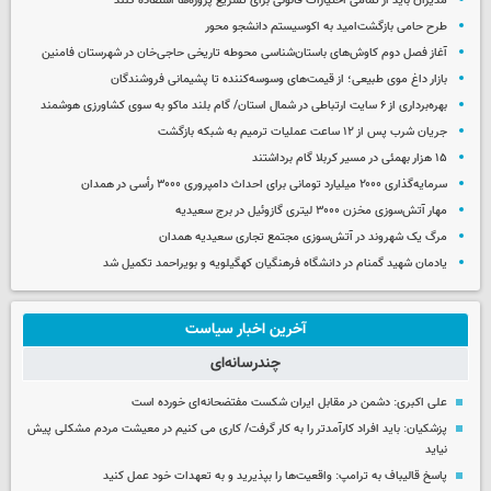
مدیران باید از تمامی اختیارات قانونی برای تسریع پروژه‌ها استفاده کنند
طرح حامی بازگشت‌امید به اکوسیستم دانشجو محور
آغاز فصل دوم کاوش‌های باستان‌شناسی محوطه تاریخی حاجی‌خان در شهرستان فامنین
بازار داغ موی طبیعی؛ از قیمت‌های وسوسه‌کننده تا پشیمانی فروشندگان
بهره‌برداری از ۶ سایت ارتباطی در شمال استان/ گام بلند ماکو به سوی کشاورزی هوشمند
جریان شرب پس از ۱۲ ساعت عملیات ترمیم به شبکه بازگشت
۱۵ هزار بهمئی در مسیر کربلا گام برداشتند
سرمایه‌گذاری ۲۰۰۰ میلیارد تومانی برای احداث دامپروری ۳۰۰۰ رأسی در همدان
مهار آتش‌سوزی مخزن ۳۰۰۰ لیتری گازوئیل در برج سعیدیه
مرگ یک شهروند در آتش‌سوزی مجتمع تجاری سعیدیه همدان
یادمان شهید گمنام در دانشگاه فرهنگیان کهگیلویه و بویراحمد تکمیل شد
آخرین اخبار سیاست
چندرسانه‌ای
علی اکبری: دشمن در مقابل ایران شکست مفتضحانه‌ای خورده است
پزشکیان: باید افراد کارآمدتر را به کار گرفت/ کاری می کنیم در معیشت مردم مشکلی پیش
نیاید
پاسخ قالیباف به ترامپ: واقعیت‌ها را بپذیرید و به تعهدات خود عمل کنید