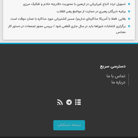
تسهیل تردد اتباع غیرایرانی در اربعین با محوریت دفترچه خادم و تفکیک مرزی
بیانیه خبرگان رهبری در حمایت از مواضع رهبر انقلاب
بقایی: فعلا با آمریکا مذاکره‌ای نداریم/ مسیر کشتیرانی مورد مذاکره با عمان موقت است
برگزاری انتخابات شوراها باید در سال جاری قطعی شود / بررسی مجوز تجمعات در دستور کار
مجلس
دسترسی سریع
تماس با ما
درباره ما
نسخه دسکتاپ