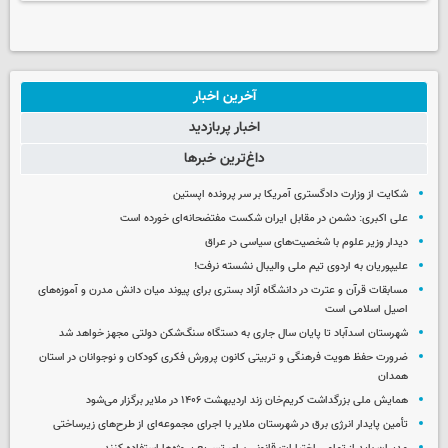
آخرین اخبار
اخبار پربازدید
داغ‌ترین خبرها
شکایت از وزارت دادگستری آمریکا بر سر پرونده اپستین
علی اکبری: دشمن در مقابل ایران شکست مفتضحانه‌ای خورده است
دیدار وزیر علوم با شخصیت‌های سیاسی در عراق
علیپوریان به اردوی تیم ملی والیبال نشسته نرفت!
مسابقات قرآن و عترت در دانشگاه آزاد بستری برای پیوند میان دانش مدرن و آموزه‌های
اصیل اسلامی است
شهرستان اسدآباد تا پایان سال جاری به دستگاه سنگ‌شکن دولتی مجهز خواهد شد
ضرورت حفظ هویت فرهنگی و تربیتی کانون پرورش فکری کودکان و نوجوانان در استان
همدان
همایش ملی بزرگداشت کریم‌خان زند اردیبهشت ۱۴۰۶ در ملایر برگزار می‌شود
تأمین پایدار انرژی برق در شهرستان ملایر با اجرای مجموعه‌ای از طرح‌های زیرساختی