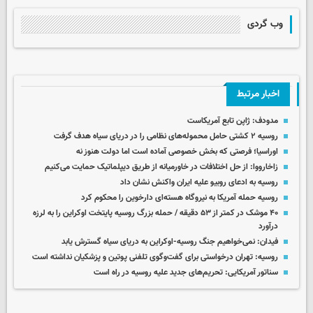
وب گردی
اخبار مرتبط
مدودف: ژاپن تابع آمریکاست
روسیه ۲ کشتی حامل محموله‌های نظامی را در دریای سیاه هدف گرفت
اوراسیا؛ فرصتی که بخش خصوصی آماده است اما دولت هنوز نه
زاخارووا: از حل اختلافات در خاورمیانه از طریق دیپلماتیک حمایت می‌کنیم
روسیه به ادعای روبیو علیه ایران واکنش نشان داد
روسیه حمله آمریکا به نیروگاه هسته‌ای دارخوین را محکوم کرد
۴۰ موشک در کمتر از ۵۳ دقیقه / حمله بزرگ روسیه پایتخت اوکراین را به لرزه
درآورد
فیدان: نمی‌خواهیم جنگ روسیه-اوکراین به دریای سیاه گسترش یابد
روسیه: تهران درخواستی برای گفت‌وگوی تلفنی پوتین و پزشکیان نداشته است
سناتور آمریکایی: تحریم‌های جدید علیه روسیه در راه است