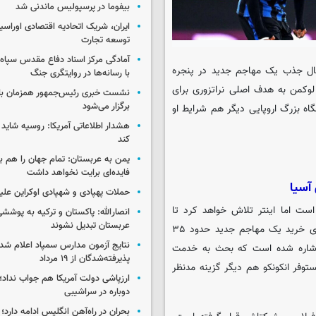
بیفوما در پرسپولیس ماندنی شد
ایران، شریک اتحادیه اقتصادی اوراسی
توسعه تجارت
آمادگی مرکز اسناد دفاع مقدس سپاه 
بال جذب یک مهاجم جدید در پنجره
با رسانه‌ها در روایتگری جنگ
لوکمن به هدف اصلی نراتزوری برای
نشست خبری رئیس‌جمهور همزمان با ر
برگزار می‌شود
ه بزرگ اروپایی دیگر هم شرایط او
هشدار اطلاعاتی آمریکا: روسیه شاید ب
کند
یمن به عربستان: تمام جهان را هم 
فایده‌ای برایت نخواهد داشت
آسیا
حملات پهپادی و شهپادی اوکراین علی
 می‌کند که قیمت لوکمن ۵۰ میلیون یورو است اما اینتر تلاش خواهد کرد تا
انصارالله: پاکستان و ترکیه به پوششی
عربستان تبدیل نشوند
خواسته‌های آتالانتا را کاهش دهد، چراکه سقف بودجه این باشگاه برای خرید یک مهاجم جدید حدود ۳۵
نتایج آزمون مدارس سمپاد اعلام شد/
 اشاره شده است که بحث به خدمت
پذیرفته‌شدگان از ۱۹ مرداد
یستوفر انکونکو هم دیگر گزینه مدنظر
ارزپاشی دولت آمریکا هم جواب نداد؛ 
دوباره در سراشیبی
بحران در راه‌آهن انگلیس ادامه دارد؛