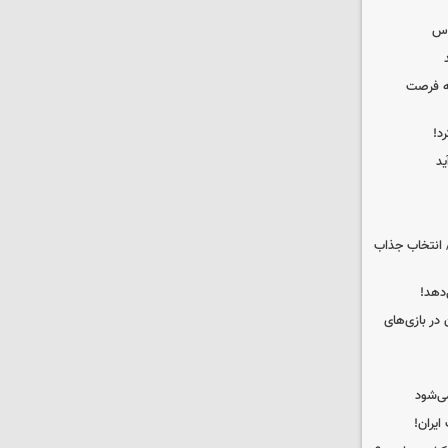
وس
که فرصت
د!
ید
 انتخاب جذاب
دهد!
 در بازی‌های
ی‌شود