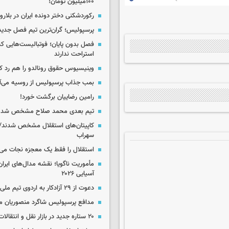
۱۰۰میلیون تومان!
رکوردشکنی دختر دونده ایران در بلار
پرسپولیس؛ گران‌ترین تیم فصل جدید
فصل بدون پایان؛ فوتبالیست‌هایی 
استراحت ندارند
وینیسیوس حقوق رونالدو را هم رد کر
بمب جذاب پرسپولیس از روسیه می‌آ
رامین رضاییان برگشت خورد!
تیم بعدی محمد صلاح مشخص شد
کاپیتان‌های استقلال مشخص شدند/
سهراب
استقلال را فقط یک معجزه نجات می‌
مأموریت ناگویا؛ نقشه مدال‌های ایران
آسیایی ۲۰۲۶
دعوت از ۲۹ آزادکار به اردوی تیم ملی
مدافع پرسپولیس شاگرد منصوریان م
۲۰ ستاره جدید در بازار نقل و انتقالات ایران!