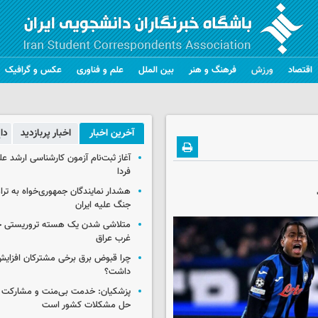
اقتصاد
ورزش
فرهنگ و هنر
بین الملل
علم و فناوری
عکس و گرافیک
آخرین اخبار
اخبار پربازدید
دا
آغاز ثبت‌نام‌ آزمون کارشناسی ارشد ع
فردا
هشدار نمایندگان جمهوری‌خواه به ترا
جنگ علیه ایران
متلاشی شدن یک هسته تروریستی خ
غرب عراق
چرا قبوض برق برخی مشترکان افزایش 
داشت؟
پزشکیان: خدمت بی‌منت و مشارکت م
حل مشکلات کشور است