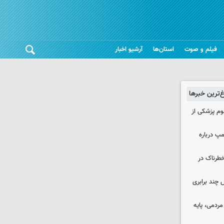
فیلم و صوت
استان‌ها
آرشیو اخبار
غ‌ترین خبرها
لوم پزشکی از
مپ درباره
طرناک در
چند برابری
ردمی، پایه