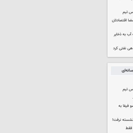
س تیم
ضا اقتصادتان
عت آب به ذخایر
دهی نفتی کرد
انه‌ای
س تیم
 فیفا به
 نشسته نرفت!
 فقط