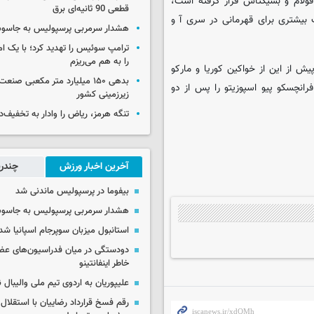
ولام و بشیکتاش قرار گرفته است،
قطعی 90 ثانیه‌ای برق
بیشتری برای قهرمانی در سری آ و
هشدار سرمربی پرسپولیس به جاسو
ترامپ سوئیس را تهدید کرد؛ با یک ام
را به هم می‌ریزم
کرد. آنها پیش از این از خواکین کوریا و مارکو
بدهی ۱۵۰ میلیارد متر مکعبی صن
و فرانچسکو پیو اسپوزیتو را پس از دو
زیرزمینی کشور
تنگه هرمز، ریاض را وادار به تخفیف‌
آخرین اخبار ورزش
چندرس
بیفوما در پرسپولیس ماندنی شد
هشدار سرمربی پرسپولیس به جاسو
استانبول میزبان سوپرجام اسپانیا شد
دودستگی در میان فدراسیون‌های عضو
خاطر اینفانتینو
علیپوریان به اردوی تیم ملی والیبال
رقم فسخ قرارداد رضاییان با استقلال