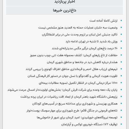
اخبار پربازدید
داغ‌ترین خبرها
ارتش کاملا آماده است
وضعیت سه خلبان عملیات حمله به العدید هنوز مشخص نیست
تاکید جنبش امل لبنان بر لزوم وحدت ملی در برابر اشغالگران
وزش باد شدید تا شنبه در تهران ادامه دارد
۲۰ درصد باغ‌های کرمان درگیر مگس مدیترانه‌ای شدند
حفاظت از تاغ زارهای کرمان؛ کشف محموله هفت تنی چوب بدون مجوز
هشدار درباره کاهش دید در جاده‌ها و مناطق شهری کرمان
تیم‌های ارزیاب هلال احمر و فرمانداری مناطق اطراف کهنوج را بررسی کردند
تقویت هویت کرمانی و گفت‌وگو با نسل جوان در دستور کار فرهنگی استان
۱۷۰۰ مرکز درمانی کرمان در انتظار تکمیل تسویه مطالبات بیمه‌ای
پایان یک دهه وعده برای شرکت فرش کرمان؛ بخش‌های اولویت‌دار امسال مرمت می‌شوند
پژوهش دانشگاه شهید باهنر کرمان از ابعاد افت ریاضیات در ایران پرده برداشت
همکاری بهزیستی و شهرداری برای مداخله سریع در آسیب‌های کودکان
تله‌های فرمونی در جنگل قائم؛ طرح شهرداری برای مهار سوسک پوست‌خوار
توسعه نیروگاه‌های خورشیدی؛ امید کرمان برای عبور از خاموشی‌ها
توقیف ۱۷۲ دستگاه خودروی لوکس و آپارتمان