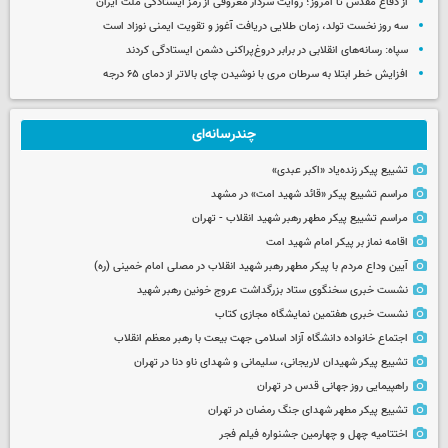
از دفاع مقدس تا امروز؛ روایت سردار معروفی از رمز ایستادگی ملت ایران
سه روز نخست تولد، زمان طلایی دریافت آغوز و تقویت ایمنی نوزاد است
سپاه: رسانه‌های انقلابی در برابر دروغ‌پراکنی دشمن ایستادگی کردند
افزایش خطر ابتلا به سرطان مری با نوشیدن چای بالاتر از دمای ۶۵ درجه
چندرسانه‌ای
تشییع پیکر زنده‌یاد «اکبر عبدی»
مراسم تشییع پیکر «قائد شهید امت» در مشهد
مراسم تشییع پیکر مطهر رهبر شهید انقلاب - تهران
اقامه نماز بر پیکر امام شهید امت
آیین وداع مردم با پیکر مطهر رهبر شهید انقلاب در مصلی امام خمینی (ره)
نشست خبری سخنگوی ستاد بزرگداشت عروج خونین رهبر شهید
نشست خبری هفتمین نمایشگاه مجازی کتاب
اجتماع خانواده دانشگاه آزاد اسلامی جهت بیعت با رهبر معظم انقلاب
تشییع پیکر شهیدان لاریجانی، سلیمانی و شهدای ناو دنا در تهران
راهپیمایی روز جهانی قدس در تهران
تشییع پیکر مطهر شهدای جنگ رمضان در تهران
اختتامیه چهل و چهارمین جشنواره فیلم فجر