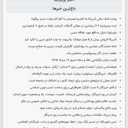
داغ‌ترین خبرها
وعده کمک مالی آمریکا به کلمبیا همزمان با آغاز کار دولت جدید بوگوتا
ثبت زمین‌لرزه ۴.۶ ریشتری در حوالی گلبافت کرمان؛ زلزله در عمق ۸ کیلومتری
بارسلونا دنبال مدافع مورد علاقه مسی
آمریکا فروش بیش از ۵ هزار موشک پاتریوت به چند کشور عربی را تائید کرد
نامه نمایندگان مجلس به پزشکیان: افزایش قیمت بنزین به صلاح نیست
مقصد جدید گلر پرسپولیسی مشخص شد
قیمت زمان بازگشایی طلا و سکه امروز ۱۷ مرداد ۱۴۰۵
هواشناسی ایران | هشدار نارنجی برای ۴ استان / رگبار، سیلاب و رعد و برق در شمال
قالیباف: خبرنگاران مسئولیت روایت عزت یک ملت را بر عهده گرفته‌اند
اخبار جعلی از ابزارهای دشمن برای ایجاد آشوب و اختلاف در جامعه است
از قلم خبرنگار تا دست کارگر/ هم‌افزایی برای ساخت تمدن نوین اسلامی
کرمان در روز خبرنگار؛ روایت‌هایی از رسانه، امنیت، سوخت، راه و وضعیت جوی استان
تشدید نظارت‌های بهداشتی بر مراکز عرضه مواد غذایی و اماکن عمومی در ماکو
وزیر دفاع پاکستان: جهان اسلام باید در برابر اسرائیل متحد شود
پیام تبریک مقامات سیاسی و نظامی به مناسبت روز خبرنگار
مس شهربابک در مسیر لیگ برتر؛ حفظ مهره‌های کلیدی و جذب بازیکنان تازه‌نفس