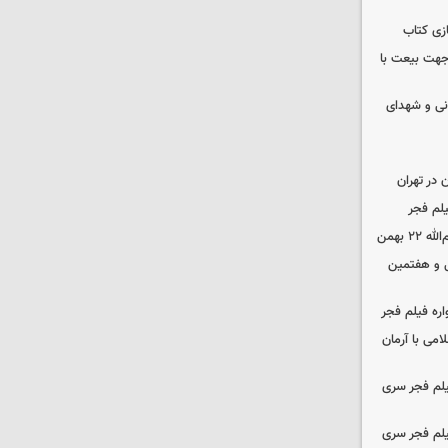
زی کتاب
 جهت بیعت با
نی و شهدای
در تهران
لم فجر
 بهمن
‌ و هفتمین
اره فیلم فجر
امی با آرمان
یلم فجر سری
یلم فجر سری