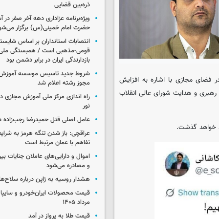
ذره‌بین قضایی
ویژه‌برنامه عزاداری دهه آخر صفر در
حضرت امام خمینی(س) برگزار می‌شو
انتصابات استانداران بر اساس شایست
قومی-مذهبی است / همبستگی ملی،
بازدارندگی ایران در برابر دشمن بود
شروط جدید تاسیس موسسه آموزش 
در فضای مجازی با اشاره به افزایش
مجوز رشته اعلام شد
رهبری و هدایت شورای عالی انقلاب
راه اندازی مرکز ملی آموزش مجازی در
نور
عامل اصلی قتل حمیدرضا رجب‌زاده 
د خواهد گذشت.
عراقچی: باز شدن تنگه هرمز به شرایط
تفاهم با عمان مرتبط است
اموال و دارایی‌های عاملان جنایات بی
و مصادره می‌شود
هشدار روسیه به ژاپن درباره سلاح‌ه
مرداد ۱۴۰۵
قیمت طلا به پرواز در آمد