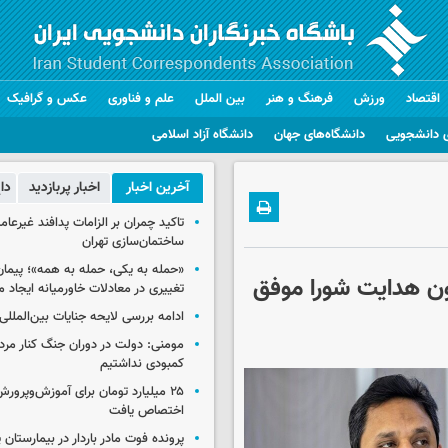
اقتصاد
ورزش
فرهنگ و هنر
بین الملل
علم و فناوری
عکس و گرافیک
 دانشجویی
دانشگاه‌های جهان
دانشگاه آزاد اسلامی
آخرین اخبار
اخبار پربازدید
دا
تاکید چمران بر الزامات پدافند غیرعام
ساختمان‌سازی تهران
«حمله به یکی، حمله به همه»؛ پیما
ون هدایت شورا موفق
تغییری در معادلات خاورمیانه ایجاد م
ادامه بررسی لایحه جنایات بین‌الملل
مومنی: دولت در دوران جنگ کنار مردم
کمبودی نداشتیم
۲۵ میلیارد تومان برای آموزش‌وپرو
اختصاص یافت
پرونده فوت مادر باردار در بیمارستان پ