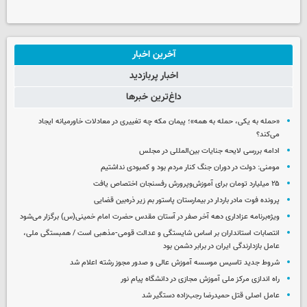
آخرین اخبار
اخبار پربازدید
داغ‌ترین خبرها
«حمله به یکی، حمله به همه»؛ پیمان مکه چه تغییری در معادلات خاورمیانه ایجاد
می‌کند؟
ادامه بررسی لایحه جنایات بین‌المللی در مجلس
مومنی: دولت در دوران جنگ کنار مردم بود و کمبودی نداشتیم
۲۵ میلیارد تومان برای آموزش‌وپرورش رفسنجان اختصاص یافت
پرونده فوت مادر باردار در بیمارستان پاستور بم زیر ذره‌بین قضایی
ویژه‌برنامه عزاداری دهه آخر صفر در آستان مقدس حضرت امام خمینی(س) برگزار می‌شود
انتصابات استانداران بر اساس شایستگی و عدالت قومی-مذهبی است / همبستگی ملی،
عامل بازدارندگی ایران در برابر دشمن بود
شروط جدید تاسیس موسسه آموزش عالی و صدور مجوز رشته اعلام شد
راه اندازی مرکز ملی آموزش مجازی در دانشگاه پیام نور
عامل اصلی قتل حمیدرضا رجب‌زاده دستگیر شد