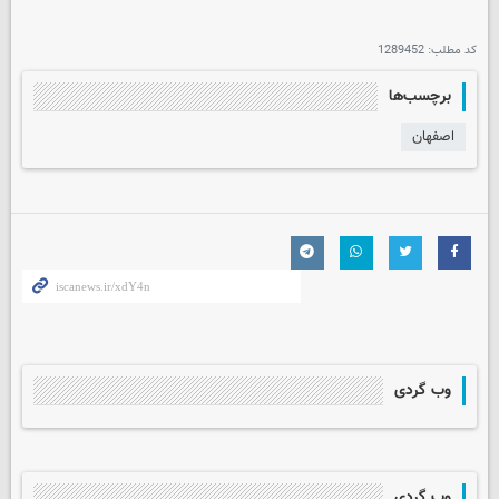
کد مطلب:
1289452
برچسب‌ها
اصفهان
وب گردی
وب گردی