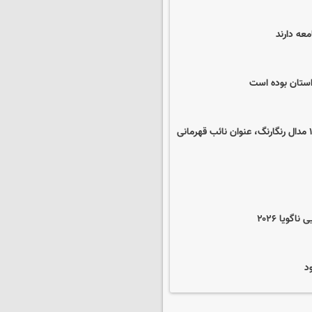
عه دارند
ر استان بوده است
درخشش تکواندوکاران نونهال اردبیل در مسابقات منطقه‌ای/ کسب ۱۷ مدال رنگارنگ، عنوان نائب قهرمانی
گویا ۲۰۲۶