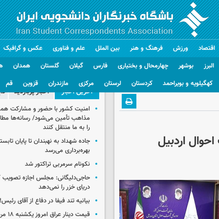
اقتصاد
ورزش
فرهنگ و هنر
بین الملل
علم و فناوری
عکس و گرافیک
البرز
بوشهر
چهارمحال و بختیاری
فارس
گیلان
گلستان
همدان
ه
کهگیلویه و بویراحمد
کردستان
لرستان
مرکزی
مازندران
قزوین
قم
آخرین اخبار
اخبار پربازدید
دا
امنیت کشور با حضور و مشارکت همه 
مذاهب تأمین می‌شود/ رسانه‌ها مطا
را به ما منتقل کنند
 احوال اردبیل
جاده شهداد به نهبندان تا پایان تابست
بهره‌برداری می‌رسد
نکونام سرمربی تراکتور شد
حاجی‌دلیگانی: مجلس اجازه تصویب ک
دریای خزر را نمی‌دهد
بیانیه تند فیفا در دفاع از آقای رئیس!
قیمت دینار عراق امروز یکشنبه ۱۸ مرداد ۱۴۰۵