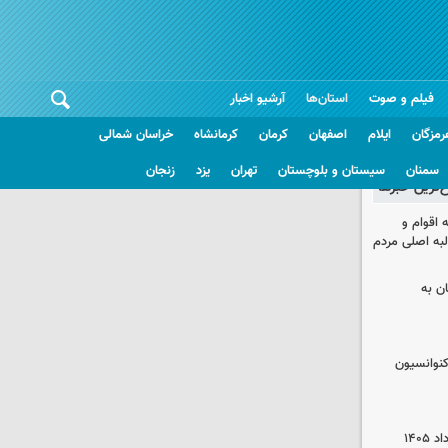
فیلم و صوت
استان‌ها
آرشیو اخبار
رمزگان
ایلام
اصفهان
کرمان
کرمانشاه
خراسان شمالی
سمنان
سیستان و بلوچستان
تهران
یزد
زنجان
غ‌ترین خبرها
اقوام و
لبه اصلی مردم
ان به
نوانسیون