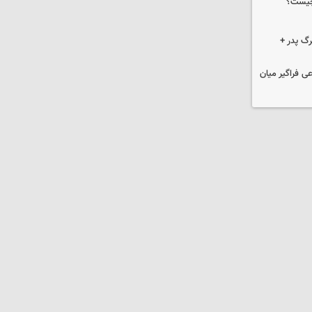
چیست؟
گ پدر +
ی فراگیر میان